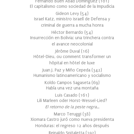
Fernando Buen Abad Domínguez
(
101
)
El capitalismo como sociedad de la Impudicia
Gideon Levy
(
54
)
Israel Katz, ministro israelí de Defensa y
criminal de guerra a mucha honra
Héctor Bernardo
(
54
)
Insurrección en Bolivia: una trinchera contra
el avance neocolonial
Jérôme Duval
(
16
)
Hôtel-Dieu, ou comment transformer un
hôpital en hôtel de luxe
Juan J. Paz y Miño Cepeda
(
342
)
Humanismo latinoamericano y socialismo
Koldo Campos Sagaseta
(
69
)
Había una vez una montaña
Luis Casado
(
161
)
Lili Marleen oder Horst-Wessel-Lied?
El retorno de la peste negra…
Marco Teruggi
(
38
)
Xiomara Castro juró como nueva presidenta
Honduras: el regreso 12 años después
Reinaldo Spitaletta
(
192
)