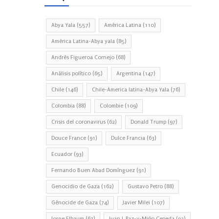
Abya Yala
(557)
América Latina
(110)
América Latina-Abya yala
(85)
Andrés Figueroa Cornejo
(68)
Análisis político
(65)
Argentina
(147)
Chile
(146)
Chile-America latina-Abya Yala
(76)
Colombia
(88)
Colombie
(109)
Crisis del coronavirus
(62)
Donald Trump
(97)
Douce France
(91)
Dulce Francia
(63)
Ecuador
(93)
Fernando Buen Abad Domínguez
(91)
Genocidio de Gaza
(162)
Gustavo Petro
(88)
Génocide de Gaza
(74)
Javier Milei
(107)
Jorge Elbaum
(67)
Juan J. Paz-y-Miño Cepeda
(93)