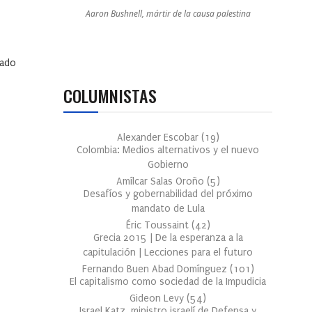
Aaron Bushnell, mártir de la causa palestina
nado
COLUMNISTAS
Alexander Escobar
(
19
)
Colombia: Medios alternativos y el nuevo
Gobierno
Amílcar Salas Oroño
(
5
)
Desafíos y gobernabilidad del próximo
mandato de Lula
Éric Toussaint
(
42
)
Grecia 2015 | De la esperanza a la
capitulación | Lecciones para el futuro
Fernando Buen Abad Domínguez
(
101
)
El capitalismo como sociedad de la Impudicia
Gideon Levy
(
54
)
Israel Katz, ministro israelí de Defensa y