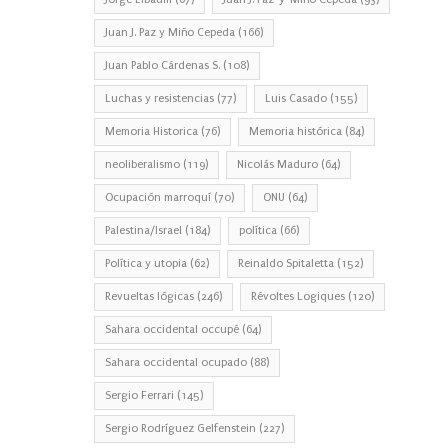
Juan J. Paz y Miño Cepeda
(166)
Juan Pablo Cárdenas S.
(108)
Luchas y resistencias
(77)
Luis Casado
(155)
Memoria Historica
(76)
Memoria histórica
(84)
neoliberalismo
(119)
Nicolás Maduro
(64)
Ocupación marroquí
(70)
ONU
(64)
Palestina/Israel
(184)
política
(66)
Política y utopia
(62)
Reinaldo Spitaletta
(152)
Revueltas lógicas
(246)
Révoltes Logiques
(120)
Sahara occidental occupé
(64)
Sahara occidental ocupado
(88)
Sergio Ferrari
(145)
Sergio Rodríguez Gelfenstein
(227)