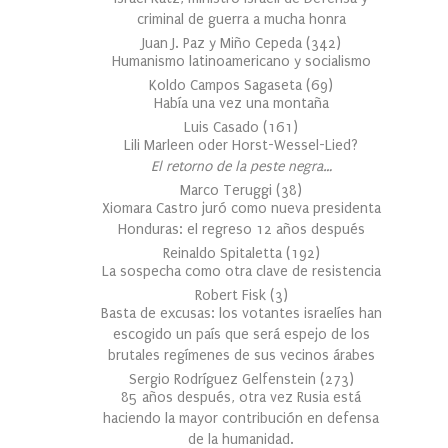
criminal de guerra a mucha honra
Juan J. Paz y Miño Cepeda
(
342
)
Humanismo latinoamericano y socialismo
Koldo Campos Sagaseta
(
69
)
Había una vez una montaña
Luis Casado
(
161
)
Lili Marleen oder Horst-Wessel-Lied?
El retorno de la peste negra…
Marco Teruggi
(
38
)
Xiomara Castro juró como nueva presidenta
Honduras: el regreso 12 años después
Reinaldo Spitaletta
(
192
)
La sospecha como otra clave de resistencia
Robert Fisk
(
3
)
Basta de excusas: los votantes israelíes han
escogido un país que será espejo de los
brutales regímenes de sus vecinos árabes
Sergio Rodríguez Gelfenstein
(
273
)
85 años después, otra vez Rusia está
haciendo la mayor contribución en defensa
de la humanidad.