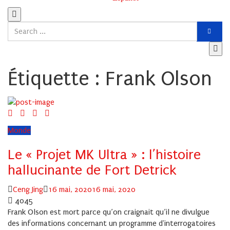
Étiquette :
Frank Olson
Monde
Le « Projet MK Ultra » : l’histoire
hallucinante de Fort Detrick
Author
Posted
Ceng Jing
16 mai, 2020
16 mai, 2020
on
4045
Frank Olson est mort parce qu’on craignait qu’il ne divulgue
des informations concernant un programme d'interrogatoires