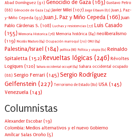
Genocidio de Gaza
(163)
Abad Domínguez
(91)
Gustavo Petro
Javier Milei
(107)
(88)
Juan J. Paz-
Génocide de Gaza
(74)
Jorge Elbaum
(67)
Juan J. Paz y Miño Cepeda
(166)
Juan
y-Miño Cepeda
(93)
Luis Casado
Pablo Cárdenas S.
(108)
Luchas y resistencias
(77)
(155)
neoliberalismo
Memoria Historica
(76)
Memoria histórica
(84)
(119)
Ocupación marroquí
(70)
Nicolás Maduro
(64)
ONU
(64)
Palestina/Israel
(184)
Reinaldo
política
(66)
Política y utopia
(62)
Revueltas lógicas
(246)
Spitaletta
(152)
Révoltes
Logiques
(120)
Sahara occidental ocupado
Sahara occidental occupé
(64)
Sergio Rodríguez
Sergio Ferrari
(145)
(88)
Gelfenstein
(227)
USA
(145)
Terrorismo de Estado
(80)
Venezuela
(143)
Columnistas
Alexander Escobar
(
19
)
Colombia: Medios alternativos y el nuevo Gobierno
Amílcar Salas Oroño
(
5
)