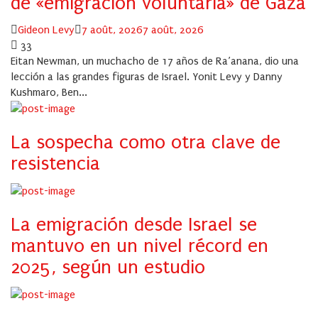
de «emigración voluntaria» de Gaza
Author
Posted
Gideon Levy
7 août, 2026
7 août, 2026
on
33
Eitan Newman, un muchacho de 17 años de Ra’anana, dio una
lección a las grandes figuras de Israel. Yonit Levy y Danny
Kushmaro, Ben...
La sospecha como otra clave de
resistencia
La emigración desde Israel se
mantuvo en un nivel récord en
2025, según un estudio