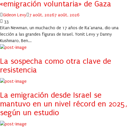
«emigración voluntaria» de Gaza
Author
Posted
Gideon Levy
7 août, 2026
7 août, 2026
on
33
Eitan Newman, un muchacho de 17 años de Ra’anana, dio una
lección a las grandes figuras de Israel. Yonit Levy y Danny
Kushmaro, Ben...
La sospecha como otra clave de
resistencia
La emigración desde Israel se
mantuvo en un nivel récord en 2025,
según un estudio