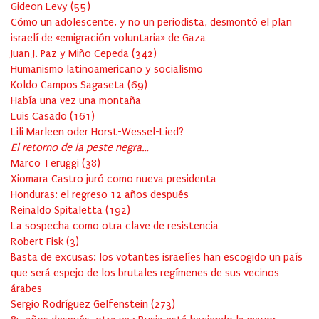
Gideon Levy
(
55
)
Cómo un adolescente, y no un periodista, desmontó el plan
israelí de «emigración voluntaria» de Gaza
Juan J. Paz y Miño Cepeda
(
342
)
Humanismo latinoamericano y socialismo
Koldo Campos Sagaseta
(
69
)
Había una vez una montaña
Luis Casado
(
161
)
Lili Marleen oder Horst-Wessel-Lied?
El retorno de la peste negra…
Marco Teruggi
(
38
)
Xiomara Castro juró como nueva presidenta
Honduras: el regreso 12 años después
Reinaldo Spitaletta
(
192
)
La sospecha como otra clave de resistencia
Robert Fisk
(
3
)
Basta de excusas: los votantes israelíes han escogido un país
que será espejo de los brutales regímenes de sus vecinos
árabes
Sergio Rodríguez Gelfenstein
(
273
)