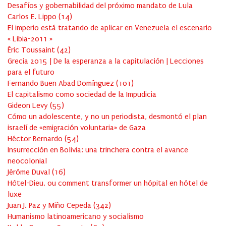
Desafíos y gobernabilidad del próximo mandato de Lula
Carlos E. Lippo
(
14
)
El imperio está tratando de aplicar en Venezuela el escenario
« Libia-2011 »
Éric Toussaint
(
42
)
Grecia 2015 | De la esperanza a la capitulación | Lecciones
para el futuro
Fernando Buen Abad Domínguez
(
101
)
El capitalismo como sociedad de la Impudicia
Gideon Levy
(
55
)
Cómo un adolescente, y no un periodista, desmontó el plan
israelí de «emigración voluntaria» de Gaza
Héctor Bernardo
(
54
)
Insurrección en Bolivia: una trinchera contra el avance
neocolonial
Jérôme Duval
(
16
)
Hôtel-Dieu, ou comment transformer un hôpital en hôtel de
luxe
Juan J. Paz y Miño Cepeda
(
342
)
Humanismo latinoamericano y socialismo