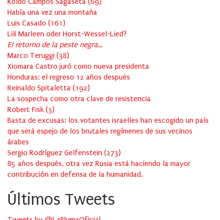
Koldo Campos Sagaseta
(
69
)
Había una vez una montaña
Luis Casado
(
161
)
Lili Marleen oder Horst-Wessel-Lied?
El retorno de la peste negra…
Marco Teruggi
(
38
)
Xiomara Castro juró como nueva presidenta
Honduras: el regreso 12 años después
Reinaldo Spitaletta
(
192
)
La sospecha como otra clave de resistencia
Robert Fisk
(
3
)
Basta de excusas: los votantes israelíes han escogido un país
que será espejo de los brutales regímenes de sus vecinos
árabes
Sergio Rodríguez Gelfenstein
(
273
)
85 años después, otra vez Rusia está haciendo la mayor
contribución en defensa de la humanidad.
Últimos Tweets
Tweets by @LaPlumaOficial