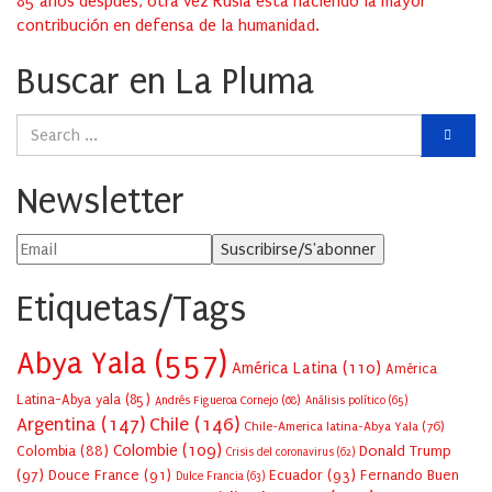
85 años después, otra vez Rusia está haciendo la mayor
contribución en defensa de la humanidad.
Buscar en La Pluma
Newsletter
Etiquetas/Tags
Abya Yala
(557)
América Latina
(110)
América
Latina-Abya yala
(85)
Andrés Figueroa Cornejo
(68)
Análisis político
(65)
Argentina
(147)
Chile
(146)
Chile-America latina-Abya Yala
(76)
Colombie
(109)
Colombia
(88)
Donald Trump
Crisis del coronavirus
(62)
(97)
Douce France
(91)
Ecuador
(93)
Fernando Buen
Dulce Francia
(63)