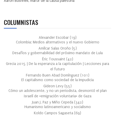
Aaron Bushnell, mártir de la causa palestina
COLUMNISTAS
Alexander Escobar
(
19
)
Colombia: Medios alternativos y el nuevo Gobierno
Amílcar Salas Oroño
(
5
)
Desafíos y gobernabilidad del próximo mandato de Lula
Éric Toussaint
(
42
)
Grecia 2015 | De la esperanza a la capitulación | Lecciones para
el futuro
Fernando Buen Abad Domínguez
(
101
)
El capitalismo como sociedad de la Impudicia
Gideon Levy
(
55
)
Cómo un adolescente, y no un periodista, desmontó el plan
israelí de «emigración voluntaria» de Gaza
Juan J. Paz y Miño Cepeda
(
342
)
Humanismo latinoamericano y socialismo
Koldo Campos Sagaseta
(
69
)