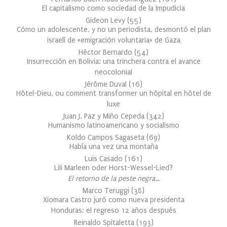
El capitalismo como sociedad de la Impudicia
Gideon Levy
(
55
)
Cómo un adolescente, y no un periodista, desmontó el plan
israelí de «emigración voluntaria» de Gaza
Héctor Bernardo
(
54
)
Insurrección en Bolivia: una trinchera contra el avance
neocolonial
Jérôme Duval
(
16
)
Hôtel-Dieu, ou comment transformer un hôpital en hôtel de
luxe
Juan J. Paz y Miño Cepeda
(
342
)
Humanismo latinoamericano y socialismo
Koldo Campos Sagaseta
(
69
)
Había una vez una montaña
Luis Casado
(
161
)
Lili Marleen oder Horst-Wessel-Lied?
El retorno de la peste negra…
Marco Teruggi
(
38
)
Xiomara Castro juró como nueva presidenta
Honduras: el regreso 12 años después
Reinaldo Spitaletta
(
193
)