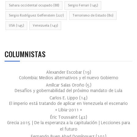
Sahara occidental ocupado
(88)
Sergio Ferrari
(145)
Sergio Rodríguez Gelfenstein
(227)
Terrorismo de Estado
(80)
USA
(145)
Venezuela
(143)
COLUMNISTAS
Alexander Escobar
(
19
)
Colombia: Medios alternativos y el nuevo Gobierno
Amílcar Salas Oroño
(
5
)
Desafíos y gobernabilidad del próximo mandato de Lula
Carlos E. Lippo
(
14
)
El imperio está tratando de aplicar en Venezuela el escenario
« Libia-2011 »
Éric Toussaint
(
42
)
Grecia 2015 | De la esperanza a la capitulación | Lecciones para
el futuro
Fernando Buen Abad Domínguez
(
101
)