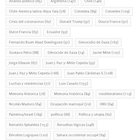
Análisis político
(65)
Argentina
(147)
Chile
(146)
Chile-America latina-Abya Yala
(76)
Colombia
(89)
Colombie
(109)
Crisis del coronavirus
(62)
Donald Trump
(97)
Douce France
(91)
Dulce Francia
(63)
Ecuador
(93)
Fernando Buen Abad Domínguez
(91)
Genocidio de Gaza
(163)
Gustavo Petro
(88)
Génocide de Gaza
(74)
Javier Milei
(107)
Jorge Elbaum
(67)
Juan J. Paz-y-Miño Cepeda
(93)
Juan J. Paz y Miño Cepeda
(166)
Juan Pablo Cárdenas S.
(108)
Luchas y resistencias
(77)
Luis Casado
(155)
Memoria Historica
(76)
Memoria histórica
(84)
neoliberalismo
(119)
Nicolás Maduro
(64)
Ocupación marroquí
(70)
ONU
(64)
Palestina/Israel
(184)
política
(66)
Política y utopia
(62)
Reinaldo Spitaletta
(153)
Revueltas lógicas
(246)
Révoltes Logiques
(120)
Sahara occidental occupé
(64)