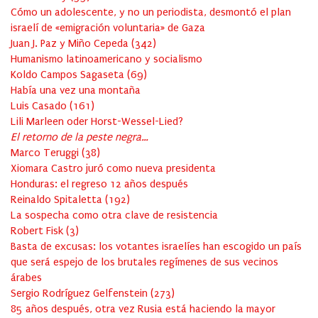
Cómo un adolescente, y no un periodista, desmontó el plan
israelí de «emigración voluntaria» de Gaza
Juan J. Paz y Miño Cepeda
(
342
)
Humanismo latinoamericano y socialismo
Koldo Campos Sagaseta
(
69
)
Había una vez una montaña
Luis Casado
(
161
)
Lili Marleen oder Horst-Wessel-Lied?
El retorno de la peste negra…
Marco Teruggi
(
38
)
Xiomara Castro juró como nueva presidenta
Honduras: el regreso 12 años después
Reinaldo Spitaletta
(
192
)
La sospecha como otra clave de resistencia
Robert Fisk
(
3
)
Basta de excusas: los votantes israelíes han escogido un país
que será espejo de los brutales regímenes de sus vecinos
árabes
Sergio Rodríguez Gelfenstein
(
273
)
85 años después, otra vez Rusia está haciendo la mayor