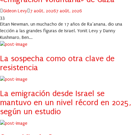
Author
Posted
Gideon Levy
7 août, 2026
7 août, 2026
on
33
Eitan Newman, un muchacho de 17 años de Ra’anana, dio una
lección a las grandes figuras de Israel. Yonit Levy y Danny
Kushmaro, Ben...
La sospecha como otra clave de
resistencia
La emigración desde Israel se
mantuvo en un nivel récord en 2025,
según un estudio