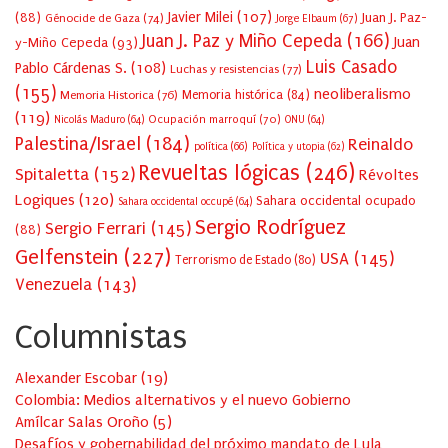
Javier Milei
(107)
(88)
Juan J. Paz-
Génocide de Gaza
(74)
Jorge Elbaum
(67)
Juan J. Paz y Miño Cepeda
(166)
Juan
y-Miño Cepeda
(93)
Luis Casado
Pablo Cárdenas S.
(108)
Luchas y resistencias
(77)
(155)
neoliberalismo
Memoria Historica
(76)
Memoria histórica
(84)
(119)
Ocupación marroquí
(70)
Nicolás Maduro
(64)
ONU
(64)
Palestina/Israel
(184)
Reinaldo
política
(66)
Política y utopia
(62)
Revueltas lógicas
(246)
Spitaletta
(152)
Révoltes
Logiques
(120)
Sahara occidental ocupado
Sahara occidental occupé
(64)
Sergio Rodríguez
Sergio Ferrari
(145)
(88)
Gelfenstein
(227)
USA
(145)
Terrorismo de Estado
(80)
Venezuela
(143)
Columnistas
Alexander Escobar
(
19
)
Colombia: Medios alternativos y el nuevo Gobierno
Amílcar Salas Oroño
(
5
)
Desafíos y gobernabilidad del próximo mandato de Lula