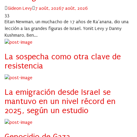
Author
Posted
Gideon Levy
7 août, 2026
7 août, 2026
on
33
Eitan Newman, un muchacho de 17 años de Ra’anana, dio una
lección a las grandes figuras de Israel. Yonit Levy y Danny
Kushmaro, Ben...
La sospecha como otra clave de
resistencia
La emigración desde Israel se
mantuvo en un nivel récord en
2025, según un estudio
Genocidio de Gaza