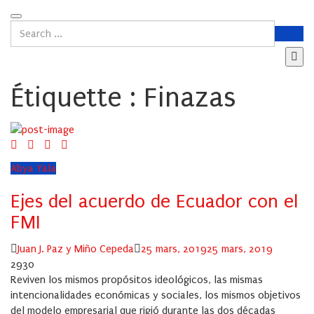
Étiquette :
Finazas
Abya Yala
Ejes del acuerdo de Ecuador con el
FMI
Author
Posted
Juan J. Paz y Miño Cepeda
25 mars, 2019
25 mars, 2019
on
2930
Reviven los mismos propósitos ideológicos, las mismas
intencionalidades económicas y sociales, los mismos objetivos
del modelo empresarial que rigió durante las dos décadas