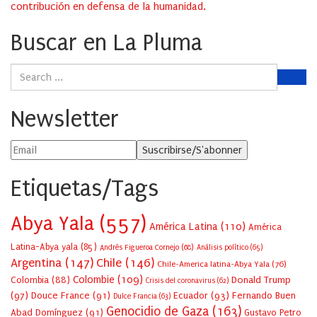
contribución en defensa de la humanidad.
Buscar en La Pluma
Newsletter
Etiquetas/Tags
Abya Yala
(557)
América Latina
(110)
América
Latina-Abya yala
(85)
Andrés Figueroa Cornejo
(68)
Análisis político
(65)
Argentina
(147)
Chile
(146)
Chile-America latina-Abya Yala
(76)
Colombie
(109)
Colombia
(88)
Donald Trump
Crisis del coronavirus
(62)
(97)
Douce France
(91)
Ecuador
(93)
Fernando Buen
Dulce Francia
(63)
Genocidio de Gaza
(163)
Abad Domínguez
(91)
Gustavo Petro