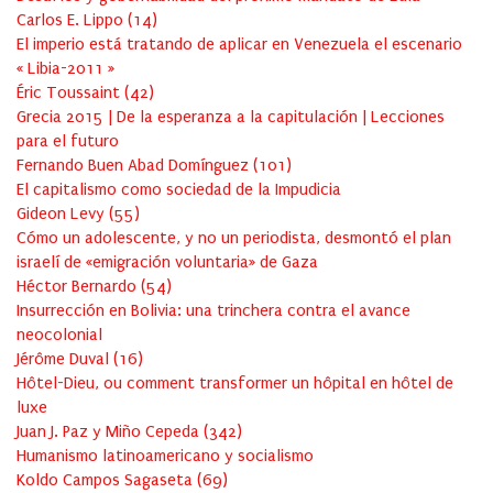
Carlos E. Lippo
(
14
)
El imperio está tratando de aplicar en Venezuela el escenario
« Libia-2011 »
Éric Toussaint
(
42
)
Grecia 2015 | De la esperanza a la capitulación | Lecciones
para el futuro
Fernando Buen Abad Domínguez
(
101
)
El capitalismo como sociedad de la Impudicia
Gideon Levy
(
55
)
Cómo un adolescente, y no un periodista, desmontó el plan
israelí de «emigración voluntaria» de Gaza
Héctor Bernardo
(
54
)
Insurrección en Bolivia: una trinchera contra el avance
neocolonial
Jérôme Duval
(
16
)
Hôtel-Dieu, ou comment transformer un hôpital en hôtel de
luxe
Juan J. Paz y Miño Cepeda
(
342
)
Humanismo latinoamericano y socialismo
Koldo Campos Sagaseta
(
69
)