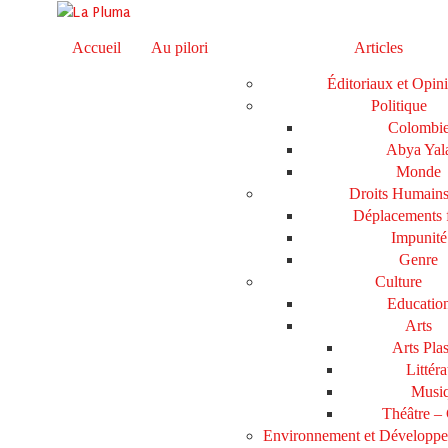
Accueil
Au pilori
Articles
Éditoriaux et Opin
Politique
Colombi
Abya Yal
Monde
Droits Humain
Déplacements 
Impunité
Genre
Culture
Educatio
Arts
Arts Plas
Littéra
Musi
Théâtre –
Environnement et Développ