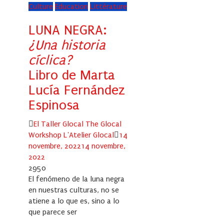
Culture
Education
Littérature
LUNA NEGRA:
¿Una historia
cíclica?
Libro de Marta
Lucía Fernández
Espinosa
Author
El Taller Glocal The Glocal
Posted
Workshop L'Atelier Glocal
14
on
novembre, 2022
14 novembre,
2022
2950
El fenómeno de la luna negra
en nuestras culturas, no se
atiene a lo que es, sino a lo
que parece ser