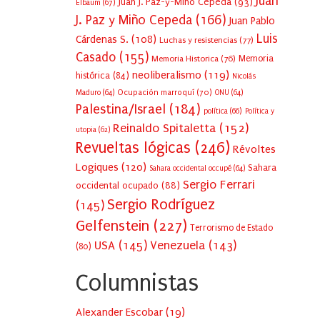
Juan
Juan J. Paz-y-Miño Cepeda
(93)
Elbaum
(67)
J. Paz y Miño Cepeda
(166)
Juan Pablo
Luis
Cárdenas S.
(108)
Luchas y resistencias
(77)
Casado
(155)
Memoria Historica
(76)
Memoria
neoliberalismo
(119)
histórica
(84)
Nicolás
Ocupación marroquí
(70)
Maduro
(64)
ONU
(64)
Palestina/Israel
(184)
política
(66)
Política y
Reinaldo Spitaletta
(152)
utopia
(62)
Revueltas lógicas
(246)
Révoltes
Logiques
(120)
Sahara
Sahara occidental occupé
(64)
Sergio Ferrari
occidental ocupado
(88)
Sergio Rodríguez
(145)
Gelfenstein
(227)
Terrorismo de Estado
USA
(145)
Venezuela
(143)
(80)
Columnistas
Alexander Escobar
(
19
)