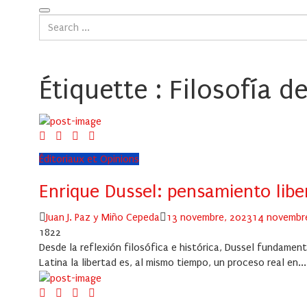
Étiquette :
Filosofía de
Éditoriaux et Opinions
Enrique Dussel: pensamiento libe
Author
Posted
Juan J. Paz y Miño Cepeda
13 novembre, 2023
14 novembr
on
1822
Desde la reflexión filosófica e histórica, Dussel fundament
Latina la libertad es, al mismo tiempo, un proceso real en...