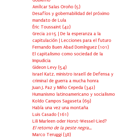
Gobierno
Amílcar Salas Oroño
(
5
)
Desafíos y gobernabilidad del próximo
mandato de Lula
Éric Toussaint
(
42
)
Grecia 2015 | De la esperanza a la
capitulación | Lecciones para el futuro
Fernando Buen Abad Domínguez
(
101
)
El capitalismo como sociedad de la
Impudicia
Gideon Levy
(
54
)
Israel Katz, ministro israelí de Defensa y
criminal de guerra a mucha honra
Juan J. Paz y Miño Cepeda
(
342
)
Humanismo latinoamericano y socialismo
Koldo Campos Sagaseta
(
69
)
Había una vez una montaña
Luis Casado
(
161
)
Lili Marleen oder Horst-Wessel-Lied?
El retorno de la peste negra…
Marco Teruggi
(
38
)