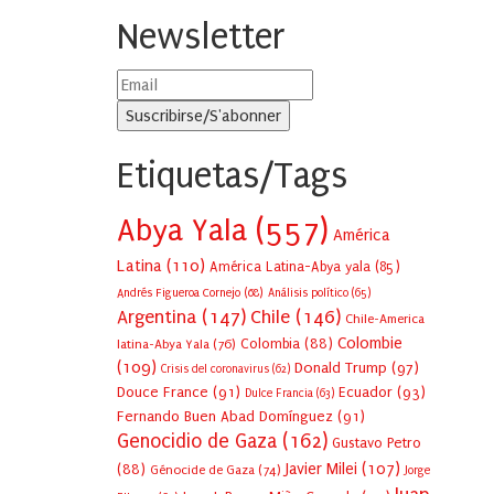
Newsletter
Etiquetas/Tags
Abya Yala
(557)
América
Latina
(110)
América Latina-Abya yala
(85)
Andrés Figueroa Cornejo
(68)
Análisis político
(65)
Argentina
(147)
Chile
(146)
Chile-America
Colombie
Colombia
(88)
latina-Abya Yala
(76)
(109)
Donald Trump
(97)
Crisis del coronavirus
(62)
Douce France
(91)
Ecuador
(93)
Dulce Francia
(63)
Fernando Buen Abad Domínguez
(91)
Genocidio de Gaza
(162)
Gustavo Petro
Javier Milei
(107)
(88)
Génocide de Gaza
(74)
Jorge