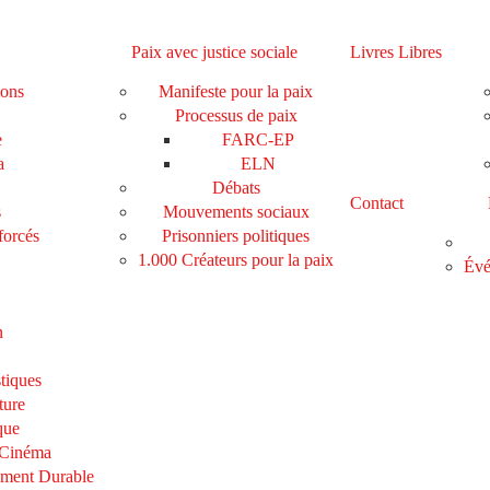
Paix avec justice sociale
Livres Libres
ions
Manifeste pour la paix
Processus de paix
e
FARC-EP
a
ELN
Débats
Contact
s
Mouvements sociaux
forcés
Prisonniers politiques
1.000 Créateurs pour la paix
Évé
n
tiques
ture
que
 Cinéma
ement Durable