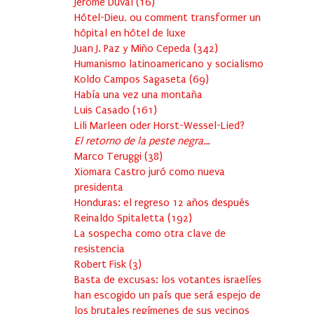
Jérôme Duval
(
16
)
Hôtel-Dieu, ou comment transformer un
hôpital en hôtel de luxe
Juan J. Paz y Miño Cepeda
(
342
)
Humanismo latinoamericano y socialismo
Koldo Campos Sagaseta
(
69
)
Había una vez una montaña
Luis Casado
(
161
)
Lili Marleen oder Horst-Wessel-Lied?
El retorno de la peste negra…
Marco Teruggi
(
38
)
Xiomara Castro juró como nueva
presidenta
Honduras: el regreso 12 años después
Reinaldo Spitaletta
(
192
)
La sospecha como otra clave de
resistencia
Robert Fisk
(
3
)
Basta de excusas: los votantes israelíes
han escogido un país que será espejo de
los brutales regímenes de sus vecinos