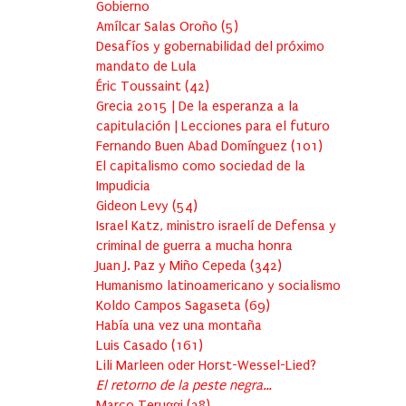
Gobierno
Amílcar Salas Oroño
(
5
)
Desafíos y gobernabilidad del próximo
mandato de Lula
Éric Toussaint
(
42
)
Grecia 2015 | De la esperanza a la
capitulación | Lecciones para el futuro
Fernando Buen Abad Domínguez
(
101
)
El capitalismo como sociedad de la
Impudicia
Gideon Levy
(
54
)
Israel Katz, ministro israelí de Defensa y
criminal de guerra a mucha honra
Juan J. Paz y Miño Cepeda
(
342
)
Humanismo latinoamericano y socialismo
Koldo Campos Sagaseta
(
69
)
Había una vez una montaña
Luis Casado
(
161
)
Lili Marleen oder Horst-Wessel-Lied?
El retorno de la peste negra…
Marco Teruggi
(
38
)