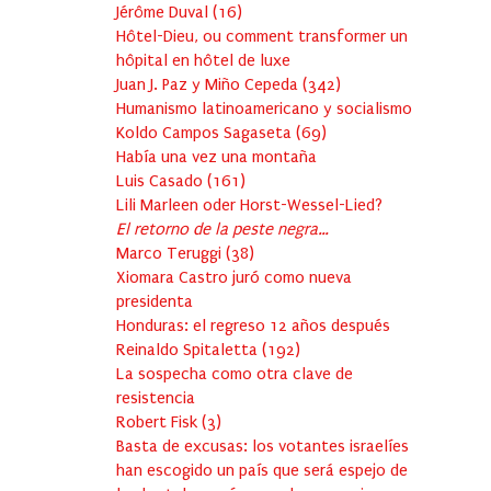
Jérôme Duval
(
16
)
Hôtel-Dieu, ou comment transformer un
hôpital en hôtel de luxe
Juan J. Paz y Miño Cepeda
(
342
)
Humanismo latinoamericano y socialismo
Koldo Campos Sagaseta
(
69
)
Había una vez una montaña
Luis Casado
(
161
)
Lili Marleen oder Horst-Wessel-Lied?
El retorno de la peste negra…
Marco Teruggi
(
38
)
Xiomara Castro juró como nueva
presidenta
Honduras: el regreso 12 años después
Reinaldo Spitaletta
(
192
)
La sospecha como otra clave de
resistencia
Robert Fisk
(
3
)
Basta de excusas: los votantes israelíes
han escogido un país que será espejo de