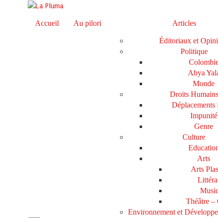
Accueil
Au pilori
Articles
Éditoriaux et Opin
Politique
Colombi
Abya Yal
Monde
Droits Humain
Déplacements 
Impunité
Genre
Culture
Educatio
Arts
Arts Plas
Littéra
Musi
Théâtre –
Environnement et Développ