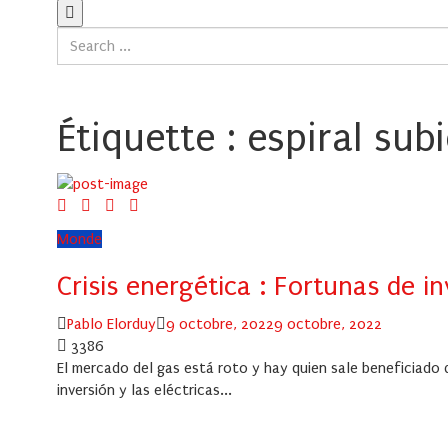
Étiquette :
espiral sub
Monde
Crisis energética : Fortunas de in
Author
Posted
Pablo Elorduy
9 octobre, 2022
9 octobre, 2022
on
3386
El mercado del gas está roto y hay quien sale beneficiado d
inversión y las eléctricas...