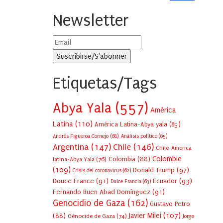
Newsletter
Etiquetas/Tags
Abya Yala
(557)
América
Latina
(110)
América Latina-Abya yala
(85)
Andrés Figueroa Cornejo
(68)
Análisis político
(65)
Argentina
(147)
Chile
(146)
Chile-America
Colombie
Colombia
(88)
latina-Abya Yala
(76)
(109)
Donald Trump
(97)
Crisis del coronavirus
(62)
Douce France
(91)
Ecuador
(93)
Dulce Francia
(63)
Fernando Buen Abad Domínguez
(91)
Genocidio de Gaza
(162)
Gustavo Petro
Javier Milei
(107)
(88)
Génocide de Gaza
(74)
Jorge