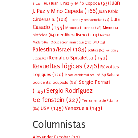
Juan
Juan J. Paz-y-Miño Cepeda
(93)
Elbaum
(67)
J. Paz y Miño Cepeda
(166)
Juan Pablo
Luis
Cárdenas S.
(108)
Luchas y resistencias
(77)
Casado
(155)
Memoria Historica
(76)
Memoria
neoliberalismo
(119)
histórica
(84)
Nicolás
Ocupación marroquí
(70)
Maduro
(64)
ONU
(64)
Palestina/Israel
(184)
política
(66)
Política y
Reinaldo Spitaletta
(152)
utopia
(62)
Revueltas lógicas
(246)
Révoltes
Logiques
(120)
Sahara
Sahara occidental occupé
(64)
Sergio Ferrari
occidental ocupado
(88)
Sergio Rodríguez
(145)
Gelfenstein
(227)
Terrorismo de Estado
USA
(145)
Venezuela
(143)
(80)
Columnistas
Alexander Escobar
(
19
)