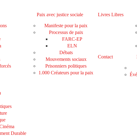
Paix avec justice sociale
Livres Libres
ions
Manifeste pour la paix
Processus de paix
e
FARC-EP
a
ELN
Débats
Contact
s
Mouvements sociaux
forcés
Prisonniers politiques
1.000 Créateurs pour la paix
Évé
n
tiques
ture
que
 Cinéma
ement Durable