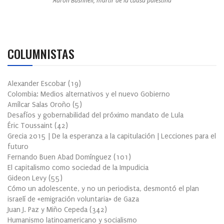
Aaron Bushnell, mártir de la causa palestina
COLUMNISTAS
Alexander Escobar
(
19
)
Colombia: Medios alternativos y el nuevo Gobierno
Amílcar Salas Oroño
(
5
)
Desafíos y gobernabilidad del próximo mandato de Lula
Éric Toussaint
(
42
)
Grecia 2015 | De la esperanza a la capitulación | Lecciones para el
futuro
Fernando Buen Abad Domínguez
(
101
)
El capitalismo como sociedad de la Impudicia
Gideon Levy
(
55
)
Cómo un adolescente, y no un periodista, desmontó el plan
israelí de «emigración voluntaria» de Gaza
Juan J. Paz y Miño Cepeda
(
342
)
Humanismo latinoamericano y socialismo