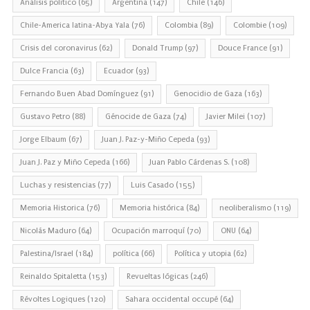
Análisis político
(65)
Argentina
(147)
Chile
(146)
Chile-America latina-Abya Yala
(76)
Colombia
(89)
Colombie
(109)
Crisis del coronavirus
(62)
Donald Trump
(97)
Douce France
(91)
Dulce Francia
(63)
Ecuador
(93)
Fernando Buen Abad Domínguez
(91)
Genocidio de Gaza
(163)
Gustavo Petro
(88)
Génocide de Gaza
(74)
Javier Milei
(107)
Jorge Elbaum
(67)
Juan J. Paz-y-Miño Cepeda
(93)
Juan J. Paz y Miño Cepeda
(166)
Juan Pablo Cárdenas S.
(108)
Luchas y resistencias
(77)
Luis Casado
(155)
Memoria Historica
(76)
Memoria histórica
(84)
neoliberalismo
(119)
Nicolás Maduro
(64)
Ocupación marroquí
(70)
ONU
(64)
Palestina/Israel
(184)
política
(66)
Política y utopia
(62)
Reinaldo Spitaletta
(153)
Revueltas lógicas
(246)
Révoltes Logiques
(120)
Sahara occidental occupé
(64)