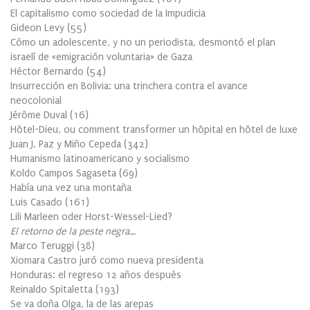
El capitalismo como sociedad de la Impudicia
Gideon Levy
(
55
)
Cómo un adolescente, y no un periodista, desmontó el plan
israelí de «emigración voluntaria» de Gaza
Héctor Bernardo
(
54
)
Insurrección en Bolivia: una trinchera contra el avance
neocolonial
Jérôme Duval
(
16
)
Hôtel-Dieu, ou comment transformer un hôpital en hôtel de luxe
Juan J. Paz y Miño Cepeda
(
342
)
Humanismo latinoamericano y socialismo
Koldo Campos Sagaseta
(
69
)
Había una vez una montaña
Luis Casado
(
161
)
Lili Marleen oder Horst-Wessel-Lied?
El retorno de la peste negra…
Marco Teruggi
(
38
)
Xiomara Castro juró como nueva presidenta
Honduras: el regreso 12 años después
Reinaldo Spitaletta
(
193
)
Se va doña Olga, la de las arepas