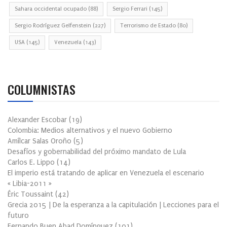
Sahara occidental ocupado
(88)
Sergio Ferrari
(145)
Sergio Rodríguez Gelfenstein
(227)
Terrorismo de Estado
(80)
USA
(145)
Venezuela
(143)
COLUMNISTAS
Alexander Escobar
(
19
)
Colombia: Medios alternativos y el nuevo Gobierno
Amílcar Salas Oroño
(
5
)
Desafíos y gobernabilidad del próximo mandato de Lula
Carlos E. Lippo
(
14
)
El imperio está tratando de aplicar en Venezuela el escenario
« Libia-2011 »
Éric Toussaint
(
42
)
Grecia 2015 | De la esperanza a la capitulación | Lecciones para el
futuro
Fernando Buen Abad Domínguez
(
101
)