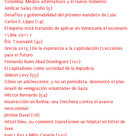
Colombia: Medios alternativos y el nuevo Gobierno
Amílcar Salas Oroño
(
5
)
Desafíos y gobernabilidad del próximo mandato de Lula
Carlos E. Lippo
(
14
)
El imperio está tratando de aplicar en Venezuela el escenario
« Libia-2011 »
Éric Toussaint
(
42
)
Grecia 2015 | De la esperanza a la capitulación | Lecciones
para el futuro
Fernando Buen Abad Domínguez
(
101
)
El capitalismo como sociedad de la Impudicia
Gideon Levy
(
55
)
Cómo un adolescente, y no un periodista, desmontó el plan
israelí de «emigración voluntaria» de Gaza
Héctor Bernardo
(
54
)
Insurrección en Bolivia: una trinchera contra el avance
neocolonial
Jérôme Duval
(
16
)
Hôtel-Dieu, ou comment transformer un hôpital en hôtel de
luxe
Juan J. Paz y Miño Cepeda
(
342
)