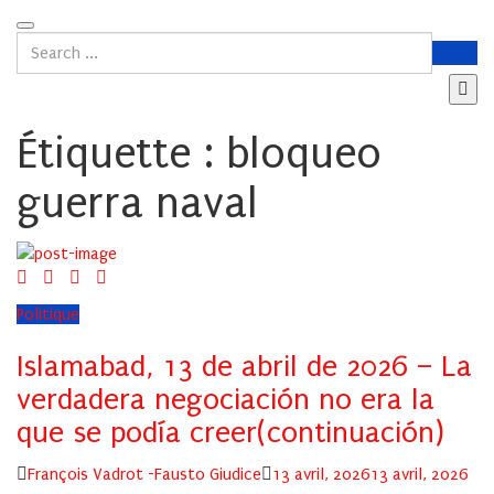
Étiquette :
bloqueo
guerra naval
Politique
Islamabad, 13 de abril de 2026 – La
verdadera negociación no era la
que se podía creer(continuación)
Author
Posted
François Vadrot -Fausto Giudice
13 avril, 2026
13 avril, 2026