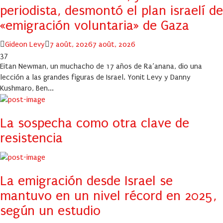
periodista, desmontó el plan israelí de
«emigración voluntaria» de Gaza
Author
Posted
Gideon Levy
7 août, 2026
7 août, 2026
on
37
Eitan Newman, un muchacho de 17 años de Ra’anana, dio una
lección a las grandes figuras de Israel. Yonit Levy y Danny
Kushmaro, Ben...
La sospecha como otra clave de
resistencia
La emigración desde Israel se
mantuvo en un nivel récord en 2025,
según un estudio