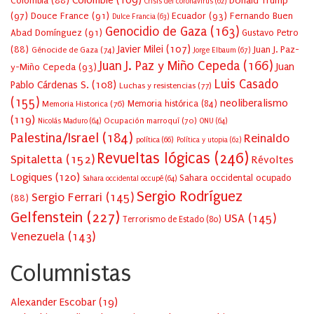
Colombie
(109)
Colombia
(88)
Donald Trump
Crisis del coronavirus
(62)
(97)
Douce France
(91)
Ecuador
(93)
Fernando Buen
Dulce Francia
(63)
Genocidio de Gaza
(163)
Abad Domínguez
(91)
Gustavo Petro
Javier Milei
(107)
(88)
Juan J. Paz-
Génocide de Gaza
(74)
Jorge Elbaum
(67)
Juan J. Paz y Miño Cepeda
(166)
Juan
y-Miño Cepeda
(93)
Luis Casado
Pablo Cárdenas S.
(108)
Luchas y resistencias
(77)
(155)
neoliberalismo
Memoria Historica
(76)
Memoria histórica
(84)
(119)
Ocupación marroquí
(70)
Nicolás Maduro
(64)
ONU
(64)
Palestina/Israel
(184)
Reinaldo
política
(66)
Política y utopia
(62)
Revueltas lógicas
(246)
Spitaletta
(152)
Révoltes
Logiques
(120)
Sahara occidental ocupado
Sahara occidental occupé
(64)
Sergio Rodríguez
Sergio Ferrari
(145)
(88)
Gelfenstein
(227)
USA
(145)
Terrorismo de Estado
(80)
Venezuela
(143)
Columnistas
Alexander Escobar
(
19
)