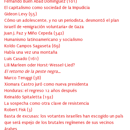
Fernando Buen Abad Domínguez
(
101
)
El capitalismo como sociedad de la Impudicia
Gideon Levy
(
55
)
Cómo un adolescente, y no un periodista, desmontó el plan
israelí de «emigración voluntaria» de Gaza
Juan J. Paz y Miño Cepeda
(
342
)
Humanismo latinoamericano y socialismo
Koldo Campos Sagaseta
(
69
)
Había una vez una montaña
Luis Casado
(
161
)
Lili Marleen oder Horst-Wessel-Lied?
El retorno de la peste negra…
Marco Teruggi
(
38
)
Xiomara Castro juró como nueva presidenta
Honduras: el regreso 12 años después
Reinaldo Spitaletta
(
192
)
La sospecha como otra clave de resistencia
Robert Fisk
(
3
)
Basta de excusas: los votantes israelíes han escogido un país
que será espejo de los brutales regímenes de sus vecinos
árabes