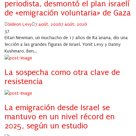
periodista, desmontó el plan israelí
de «emigración voluntaria» de Gaza
Author
Posted
Gideon Levy
7 août, 2026
7 août, 2026
on
37
Eitan Newman, un muchacho de 17 años de Ra’anana, dio una
lección a las grandes figuras de Israel. Yonit Levy y Danny
Kushmaro, Ben...
La sospecha como otra clave de
resistencia
La emigración desde Israel se
mantuvo en un nivel récord en
2025, según un estudio