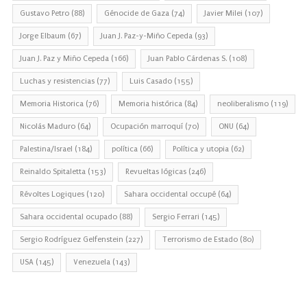
Gustavo Petro
(88)
Génocide de Gaza
(74)
Javier Milei
(107)
Jorge Elbaum
(67)
Juan J. Paz-y-Miño Cepeda
(93)
Juan J. Paz y Miño Cepeda
(166)
Juan Pablo Cárdenas S.
(108)
Luchas y resistencias
(77)
Luis Casado
(155)
Memoria Historica
(76)
Memoria histórica
(84)
neoliberalismo
(119)
Nicolás Maduro
(64)
Ocupación marroquí
(70)
ONU
(64)
Palestina/Israel
(184)
política
(66)
Política y utopia
(62)
Reinaldo Spitaletta
(153)
Revueltas lógicas
(246)
Révoltes Logiques
(120)
Sahara occidental occupé
(64)
Sahara occidental ocupado
(88)
Sergio Ferrari
(145)
Sergio Rodríguez Gelfenstein
(227)
Terrorismo de Estado
(80)
USA
(145)
Venezuela
(143)