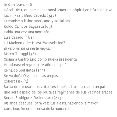
Jérôme Duval
(
16
)
Hôtel-Dieu, ou comment transformer un hôpital en hôtel de luxe
Juan J. Paz y Miño Cepeda
(
342
)
Humanismo latinoamericano y socialismo
Koldo Campos Sagaseta
(
69
)
Había una vez una montaña
Luis Casado
(
161
)
Lili Marleen oder Horst-Wessel-Lied?
El retorno de la peste negra…
Marco Teruggi
(
38
)
Xiomara Castro juró como nueva presidenta
Honduras: el regreso 12 años después
Reinaldo Spitaletta
(
193
)
Se va doña Olga, la de las arepas
Robert Fisk
(
3
)
Basta de excusas: los votantes israelíes han escogido un país
que será espejo de los brutales regímenes de sus vecinos árabes
Sergio Rodríguez Gelfenstein
(
273
)
85 años después, otra vez Rusia está haciendo la mayor
contribución en defensa de la humanidad.