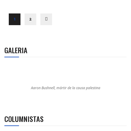
1
2
GALERIA
Aaron Bushnell, mártir de la causa palestina
COLUMNISTAS