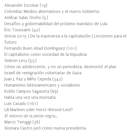
Alexander Escobar
(
19
)
Colombia: Medios alternativos y el nuevo Gobierno
Amílcar Salas Oroño
(
5
)
Desafíos y gobernabilidad del próximo mandato de Lula
Éric Toussaint
(
42
)
Grecia 2015 | De la esperanza a la capitulación | Lecciones para el
futuro
Fernando Buen Abad Domínguez
(
101
)
El capitalismo como sociedad de la Impudicia
Gideon Levy
(
55
)
Cómo un adolescente, y no un periodista, desmontó el plan
israelí de «emigración voluntaria» de Gaza
Juan J. Paz y Miño Cepeda
(
342
)
Humanismo latinoamericano y socialismo
Koldo Campos Sagaseta
(
69
)
Había una vez una montaña
Luis Casado
(
161
)
Lili Marleen oder Horst-Wessel-Lied?
El retorno de la peste negra…
Marco Teruggi
(
38
)
Xiomara Castro juró como nueva presidenta