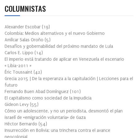
COLUMNISTAS
Alexander Escobar
(
19
)
Colombia: Medios alternativos y el nuevo Gobierno
Amílcar Salas Oroño
(
5
)
Desafíos y gobernabilidad del próximo mandato de Lula
Carlos E. Lippo
(
14
)
El imperio está tratando de aplicar en Venezuela el escenario
« Libia-2011 »
Éric Toussaint
(
42
)
Grecia 2015 | De la esperanza a la capitulación | Lecciones para el
futuro
Fernando Buen Abad Domínguez
(
101
)
El capitalismo como sociedad de la Impudicia
Gideon Levy
(
55
)
Cómo un adolescente, y no un periodista, desmontó el plan
israelí de «emigración voluntaria» de Gaza
Héctor Bernardo
(
54
)
Insurrección en Bolivia: una trinchera contra el avance
neocolonial