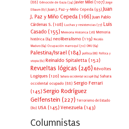
Javier Milei
(107)
(88)
Génocide de Gaza
(74)
Jorge
Juan
Juan J. Paz-y-Miño Cepeda
(93)
Elbaum
(67)
J. Paz y Miño Cepeda
(166)
Juan Pablo
Luis
Cárdenas S.
(108)
Luchas y resistencias
(77)
Casado
(155)
Memoria Historica
(76)
Memoria
neoliberalismo
(119)
histórica
(84)
Nicolás
Ocupación marroquí
(70)
Maduro
(64)
ONU
(64)
Palestina/Israel
(184)
política
(66)
Política y
Reinaldo Spitaletta
(152)
utopia
(62)
Revueltas lógicas
(246)
Révoltes
Logiques
(120)
Sahara
Sahara occidental occupé
(64)
Sergio Ferrari
occidental ocupado
(88)
Sergio Rodríguez
(145)
Gelfenstein
(227)
Terrorismo de Estado
USA
(145)
Venezuela
(143)
(80)
Columnistas