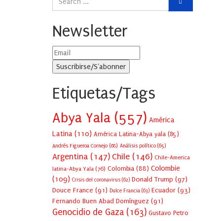
Newsletter
Etiquetas/Tags
Abya Yala
(557)
América
Latina
(110)
América Latina-Abya yala
(85)
Andrés Figueroa Cornejo
(68)
Análisis político
(65)
Argentina
(147)
Chile
(146)
Chile-America
Colombie
Colombia
(88)
latina-Abya Yala
(76)
(109)
Donald Trump
(97)
Crisis del coronavirus
(62)
Douce France
(91)
Ecuador
(93)
Dulce Francia
(63)
Fernando Buen Abad Domínguez
(91)
Genocidio de Gaza
(163)
Gustavo Petro