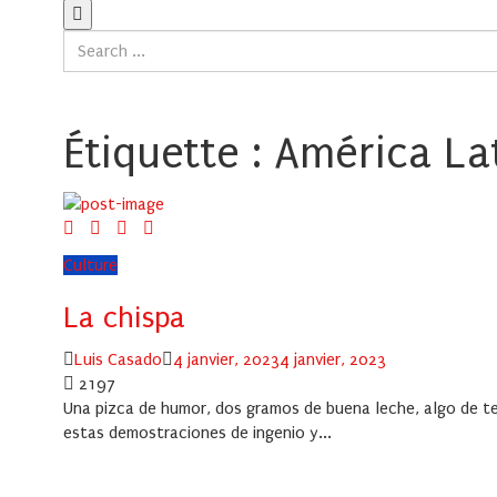
Étiquette :
América La
Culture
La chispa
Author
Posted
Luis Casado
4 janvier, 2023
4 janvier, 2023
on
2197
Una pizca de humor, dos gramos de buena leche, algo de tern
estas demostraciones de ingenio y...