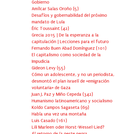
Gobierno
Amílcar Salas Oroño
(
5
)
Desafíos y gobernabilidad del próximo
mandato de Lula
Éric Toussaint
(
42
)
Grecia 2015 | De la esperanza a la
capitulación | Lecciones para el futuro
Fernando Buen Abad Domínguez
(
101
)
El capitalismo como sociedad de la
Impudicia
Gideon Levy
(
55
)
Cómo un adolescente, y no un periodista,
desmontó el plan israelí de «emigración
voluntaria» de Gaza
Juan J. Paz y Miño Cepeda
(
342
)
Humanismo latinoamericano y socialismo
Koldo Campos Sagaseta
(
69
)
Había una vez una montaña
Luis Casado
(
161
)
Lili Marleen oder Horst-Wessel-Lied?
El retorno de la peste negra…