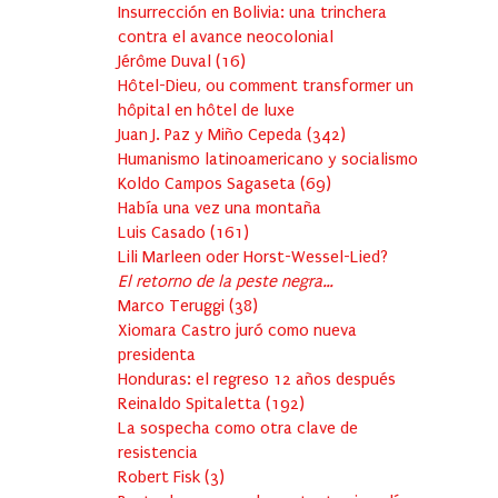
Insurrección en Bolivia: una trinchera
contra el avance neocolonial
Jérôme Duval
(
16
)
Hôtel-Dieu, ou comment transformer un
hôpital en hôtel de luxe
Juan J. Paz y Miño Cepeda
(
342
)
Humanismo latinoamericano y socialismo
Koldo Campos Sagaseta
(
69
)
Había una vez una montaña
Luis Casado
(
161
)
Lili Marleen oder Horst-Wessel-Lied?
El retorno de la peste negra…
Marco Teruggi
(
38
)
Xiomara Castro juró como nueva
presidenta
Honduras: el regreso 12 años después
Reinaldo Spitaletta
(
192
)
La sospecha como otra clave de
resistencia
Robert Fisk
(
3
)