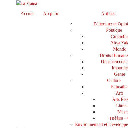
Accueil
Au pilori
Articles
Éditoriaux et Opin
Politique
Colombi
Abya Yal
Monde
Droits Humain
Déplacements 
Impunité
Genre
Culture
Educatio
Arts
Arts Plas
Littéra
Musi
Théâtre –
Environnement et Développ