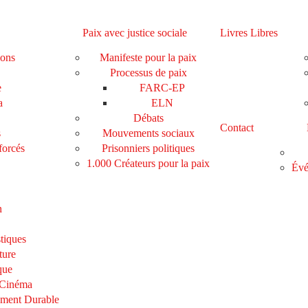
Paix avec justice sociale
Livres Libres
ions
Manifeste pour la paix
Processus de paix
e
FARC-EP
a
ELN
Débats
Contact
s
Mouvements sociaux
forcés
Prisonniers politiques
1.000 Créateurs pour la paix
Évé
n
tiques
ture
que
 Cinéma
ement Durable