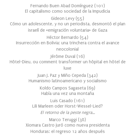
Fernando Buen Abad Domínguez
(
101
)
El capitalismo como sociedad de la Impudicia
Gideon Levy
(
55
)
Cómo un adolescente, y no un periodista, desmontó el plan
israelí de «emigración voluntaria» de Gaza
Héctor Bernardo
(
54
)
Insurrección en Bolivia: una trinchera contra el avance
neocolonial
Jérôme Duval
(
16
)
Hôtel-Dieu, ou comment transformer un hôpital en hôtel de
luxe
Juan J. Paz y Miño Cepeda
(
342
)
Humanismo latinoamericano y socialismo
Koldo Campos Sagaseta
(
69
)
Había una vez una montaña
Luis Casado
(
161
)
Lili Marleen oder Horst-Wessel-Lied?
El retorno de la peste negra…
Marco Teruggi
(
38
)
Xiomara Castro juró como nueva presidenta
Honduras: el regreso 12 años después