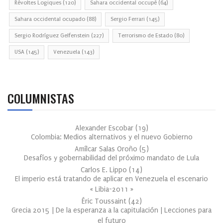
Révoltes Logiques
(120)
Sahara occidental occupé
(64)
Sahara occidental ocupado
(88)
Sergio Ferrari
(145)
Sergio Rodríguez Gelfenstein
(227)
Terrorismo de Estado
(80)
USA
(145)
Venezuela
(143)
COLUMNISTAS
Alexander Escobar
(
19
)
Colombia: Medios alternativos y el nuevo Gobierno
Amílcar Salas Oroño
(
5
)
Desafíos y gobernabilidad del próximo mandato de Lula
Carlos E. Lippo
(
14
)
El imperio está tratando de aplicar en Venezuela el escenario
« Libia-2011 »
Éric Toussaint
(
42
)
Grecia 2015 | De la esperanza a la capitulación | Lecciones para
el futuro