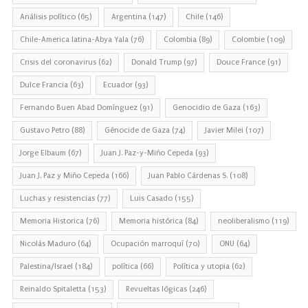
Análisis político
(65)
Argentina
(147)
Chile
(146)
Chile-America latina-Abya Yala
(76)
Colombia
(89)
Colombie
(109)
Crisis del coronavirus
(62)
Donald Trump
(97)
Douce France
(91)
Dulce Francia
(63)
Ecuador
(93)
Fernando Buen Abad Domínguez
(91)
Genocidio de Gaza
(163)
Gustavo Petro
(88)
Génocide de Gaza
(74)
Javier Milei
(107)
Jorge Elbaum
(67)
Juan J. Paz-y-Miño Cepeda
(93)
Juan J. Paz y Miño Cepeda
(166)
Juan Pablo Cárdenas S.
(108)
Luchas y resistencias
(77)
Luis Casado
(155)
Memoria Historica
(76)
Memoria histórica
(84)
neoliberalismo
(119)
Nicolás Maduro
(64)
Ocupación marroquí
(70)
ONU
(64)
Palestina/Israel
(184)
política
(66)
Política y utopia
(62)
Reinaldo Spitaletta
(153)
Revueltas lógicas
(246)