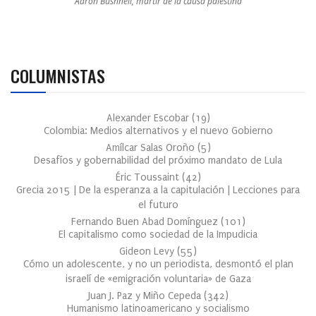
Aaron Bushnell, mártir de la causa palestina
COLUMNISTAS
Alexander Escobar
(
19
)
Colombia: Medios alternativos y el nuevo Gobierno
Amílcar Salas Oroño
(
5
)
Desafíos y gobernabilidad del próximo mandato de Lula
Éric Toussaint
(
42
)
Grecia 2015 | De la esperanza a la capitulación | Lecciones para
el futuro
Fernando Buen Abad Domínguez
(
101
)
El capitalismo como sociedad de la Impudicia
Gideon Levy
(
55
)
Cómo un adolescente, y no un periodista, desmontó el plan
israelí de «emigración voluntaria» de Gaza
Juan J. Paz y Miño Cepeda
(
342
)
Humanismo latinoamericano y socialismo