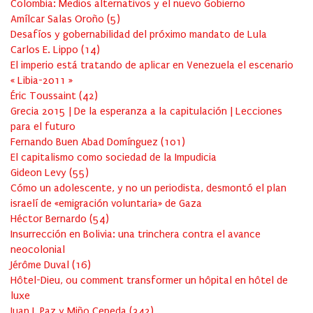
Colombia: Medios alternativos y el nuevo Gobierno
Amílcar Salas Oroño
(
5
)
Desafíos y gobernabilidad del próximo mandato de Lula
Carlos E. Lippo
(
14
)
El imperio está tratando de aplicar en Venezuela el escenario
« Libia-2011 »
Éric Toussaint
(
42
)
Grecia 2015 | De la esperanza a la capitulación | Lecciones
para el futuro
Fernando Buen Abad Domínguez
(
101
)
El capitalismo como sociedad de la Impudicia
Gideon Levy
(
55
)
Cómo un adolescente, y no un periodista, desmontó el plan
israelí de «emigración voluntaria» de Gaza
Héctor Bernardo
(
54
)
Insurrección en Bolivia: una trinchera contra el avance
neocolonial
Jérôme Duval
(
16
)
Hôtel-Dieu, ou comment transformer un hôpital en hôtel de
luxe
Juan J. Paz y Miño Cepeda
(
342
)