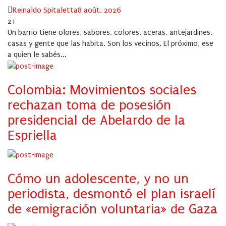
Author
Posted
Reinaldo Spitaletta
8 août, 2026
on
21
Un barrio tiene olores, sabores, colores, aceras, antejardines,
casas y gente que las habita. Son los vecinos. El próximo, ese
a quien le sabés...
Colombia: Movimientos sociales
rechazan toma de posesión
presidencial de Abelardo de la
Espriella
Cómo un adolescente, y no un
periodista, desmontó el plan israelí
de «emigración voluntaria» de Gaza