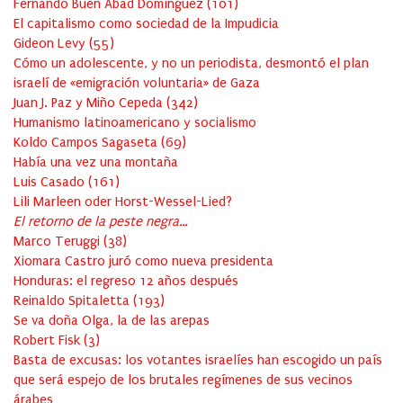
Fernando Buen Abad Domínguez
(
101
)
El capitalismo como sociedad de la Impudicia
Gideon Levy
(
55
)
Cómo un adolescente, y no un periodista, desmontó el plan
israelí de «emigración voluntaria» de Gaza
Juan J. Paz y Miño Cepeda
(
342
)
Humanismo latinoamericano y socialismo
Koldo Campos Sagaseta
(
69
)
Había una vez una montaña
Luis Casado
(
161
)
Lili Marleen oder Horst-Wessel-Lied?
El retorno de la peste negra…
Marco Teruggi
(
38
)
Xiomara Castro juró como nueva presidenta
Honduras: el regreso 12 años después
Reinaldo Spitaletta
(
193
)
Se va doña Olga, la de las arepas
Robert Fisk
(
3
)
Basta de excusas: los votantes israelíes han escogido un país
que será espejo de los brutales regímenes de sus vecinos
árabes