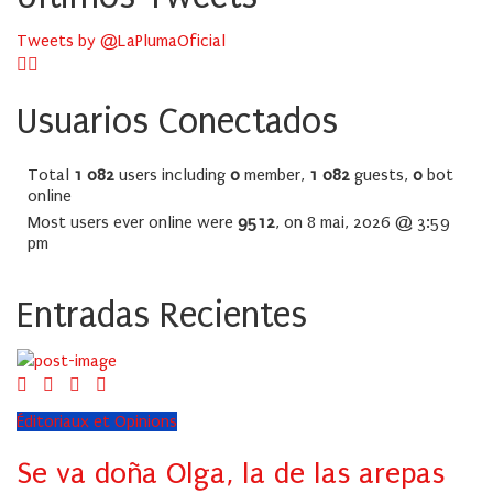
Tweets by @LaPlumaOficial
Usuarios Conectados
Total
1 082
users including
0
member,
1 082
guests,
0
bot
online
Most users ever online were
9512
, on 8 mai, 2026 @ 3:59
pm
Entradas Recientes
Éditoriaux et Opinions
Se va doña Olga, la de las arepas