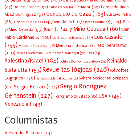
Colombie
(109)
Colombia
(89)
Donald Trump
Crisis del coronavirus
(62)
(97)
Douce France
(91)
Ecuador
(93)
Fernando Buen
Dulce Francia
(63)
Genocidio de Gaza
(163)
Abad Domínguez
(91)
Gustavo Petro
Javier Milei
(107)
(88)
Juan J. Paz-
Génocide de Gaza
(74)
Jorge Elbaum
(67)
Juan J. Paz y Miño Cepeda
(166)
Juan
y-Miño Cepeda
(93)
Luis Casado
Pablo Cárdenas S.
(108)
Luchas y resistencias
(77)
(155)
neoliberalismo
Memoria Historica
(76)
Memoria histórica
(84)
(119)
Ocupación marroquí
(70)
Nicolás Maduro
(64)
ONU
(64)
Palestina/Israel
(184)
Reinaldo
política
(66)
Política y utopia
(62)
Revueltas lógicas
(246)
Spitaletta
(153)
Révoltes
Logiques
(120)
Sahara occidental ocupado
Sahara occidental occupé
(64)
Sergio Rodríguez
Sergio Ferrari
(145)
(88)
Gelfenstein
(227)
USA
(145)
Terrorismo de Estado
(80)
Venezuela
(143)
Columnistas
Alexander Escobar
(
19
)