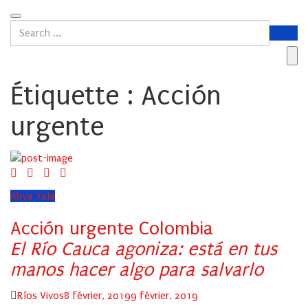
Étiquette :
Acción
urgente
Abya Yala
Acción urgente Colombia
El Río Cauca agoniza: está en tus
manos hacer algo para salvarlo
Author
Posted
Ríos Vivos
8 février, 2019
9 février, 2019