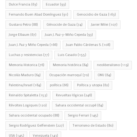
Dulce Francia
(63)
Ecuador
(93)
Fernando Buen Abad Domínguez
(91)
Genocidio de Gaza
(163)
Gustavo Petro
(88)
Génocide de Gaza
(74)
Javier Milei
(107)
Jorge Elbaum
(67)
Juan J. Paz-y-Miño Cepeda
(93)
Juan J. Paz y Miño Cepeda
(166)
Juan Pablo Cárdenas S.
(108)
Luchas y resistencias
(77)
Luis Casado
(155)
Memoria Historica
(76)
Memoria histórica
(84)
neoliberalismo
(119)
Nicolás Maduro
(64)
Ocupación marroquí
(70)
ONU
(64)
Palestina/Israel
(184)
política
(66)
Política y utopia
(62)
Reinaldo Spitaletta
(153)
Revueltas lógicas
(246)
Révoltes Logiques
(120)
Sahara occidental occupé
(64)
Sahara occidental ocupado
(88)
Sergio Ferrari
(145)
Sergio Rodríguez Gelfenstein
(227)
Terrorismo de Estado
(80)
USA
(145)
Venezuela
(143)