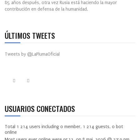
85 años después, otra vez Rusia está haciendo la mayor
contribución en defensa de la humanidad.
ÚLTIMOS TWEETS
Tweets by @LaPlumaOficial
USUARIOS CONECTADOS
Total
1 214
users including
0
member,
1 214
guests,
0
bot
online
Most users ever online were
9512
, on 8 mai, 2026 @ 3:59 pm