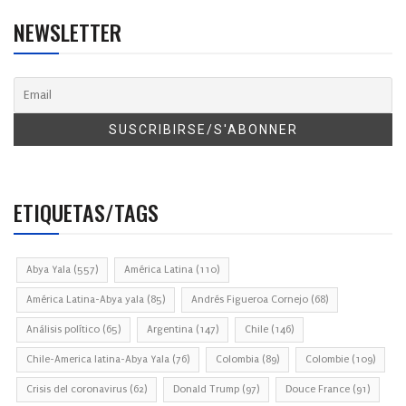
NEWSLETTER
ETIQUETAS/TAGS
Abya Yala
(557)
América Latina
(110)
América Latina-Abya yala
(85)
Andrés Figueroa Cornejo
(68)
Análisis político
(65)
Argentina
(147)
Chile
(146)
Chile-America latina-Abya Yala
(76)
Colombia
(89)
Colombie
(109)
Crisis del coronavirus
(62)
Donald Trump
(97)
Douce France
(91)