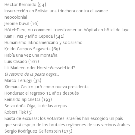
Héctor Bernardo
(
54
)
Insurrección en Bolivia: una trinchera contra el avance
neocolonial
Jérôme Duval
(
16
)
Hôtel-Dieu, ou comment transformer un hôpital en hôtel de luxe
Juan J. Paz y Miño Cepeda
(
342
)
Humanismo latinoamericano y socialismo
Koldo Campos Sagaseta
(
69
)
Había una vez una montaña
Luis Casado
(
161
)
Lili Marleen oder Horst-Wessel-Lied?
El retorno de la peste negra…
Marco Teruggi
(
38
)
Xiomara Castro juró como nueva presidenta
Honduras: el regreso 12 años después
Reinaldo Spitaletta
(
193
)
Se va doña Olga, la de las arepas
Robert Fisk
(
3
)
Basta de excusas: los votantes israelíes han escogido un país
que será espejo de los brutales regímenes de sus vecinos árabes
Sergio Rodríguez Gelfenstein
(
273
)