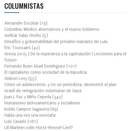
COLUMNISTAS
Alexander Escobar
(
19
)
Colombia: Medios alternativos y el nuevo Gobierno
Amílcar Salas Oroño
(
5
)
Desafíos y gobernabilidad del próximo mandato de Lula
Éric Toussaint
(
42
)
Grecia 2015 | De la esperanza a la capitulación | Lecciones para el
futuro
Fernando Buen Abad Domínguez
(
101
)
El capitalismo como sociedad de la Impudicia
Gideon Levy
(
55
)
Cómo un adolescente, y no un periodista, desmontó el plan
israelí de «emigración voluntaria» de Gaza
Juan J. Paz y Miño Cepeda
(
342
)
Humanismo latinoamericano y socialismo
Koldo Campos Sagaseta
(
69
)
Había una vez una montaña
Luis Casado
(
161
)
Lili Marleen oder Horst-Wessel-Lied?