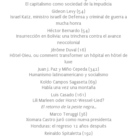
El capitalismo como sociedad de la Impudicia
Gideon Levy
(
54
)
Israel Katz, ministro israelí de Defensa y criminal de guerra a
mucha honra
Héctor Bernardo
(
54
)
Insurrección en Bolivia: una trinchera contra el avance
neocolonial
Jérôme Duval
(
16
)
Hôtel-Dieu, ou comment transformer un hôpital en hôtel de
luxe
Juan J. Paz y Miño Cepeda
(
342
)
Humanismo latinoamericano y socialismo
Koldo Campos Sagaseta
(
69
)
Había una vez una montaña
Luis Casado
(
161
)
Lili Marleen oder Horst-Wessel-Lied?
El retorno de la peste negra…
Marco Teruggi
(
38
)
Xiomara Castro juró como nueva presidenta
Honduras: el regreso 12 años después
Reinaldo Spitaletta
(
192
)