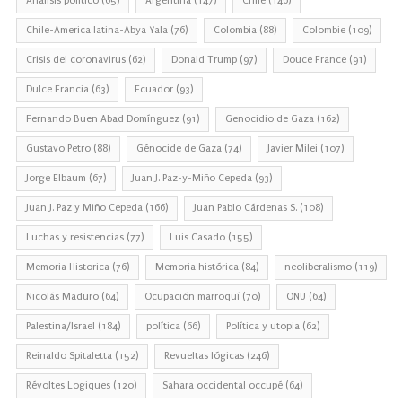
Análisis político
(65)
Argentina
(147)
Chile
(146)
Chile-America latina-Abya Yala
(76)
Colombia
(88)
Colombie
(109)
Crisis del coronavirus
(62)
Donald Trump
(97)
Douce France
(91)
Dulce Francia
(63)
Ecuador
(93)
Fernando Buen Abad Domínguez
(91)
Genocidio de Gaza
(162)
Gustavo Petro
(88)
Génocide de Gaza
(74)
Javier Milei
(107)
Jorge Elbaum
(67)
Juan J. Paz-y-Miño Cepeda
(93)
Juan J. Paz y Miño Cepeda
(166)
Juan Pablo Cárdenas S.
(108)
Luchas y resistencias
(77)
Luis Casado
(155)
Memoria Historica
(76)
Memoria histórica
(84)
neoliberalismo
(119)
Nicolás Maduro
(64)
Ocupación marroquí
(70)
ONU
(64)
Palestina/Israel
(184)
política
(66)
Política y utopia
(62)
Reinaldo Spitaletta
(152)
Revueltas lógicas
(246)
Révoltes Logiques
(120)
Sahara occidental occupé
(64)