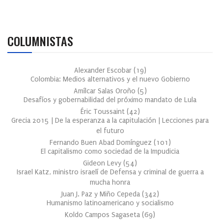
COLUMNISTAS
Alexander Escobar
(
19
)
Colombia: Medios alternativos y el nuevo Gobierno
Amílcar Salas Oroño
(
5
)
Desafíos y gobernabilidad del próximo mandato de Lula
Éric Toussaint
(
42
)
Grecia 2015 | De la esperanza a la capitulación | Lecciones para
el futuro
Fernando Buen Abad Domínguez
(
101
)
El capitalismo como sociedad de la Impudicia
Gideon Levy
(
54
)
Israel Katz, ministro israelí de Defensa y criminal de guerra a
mucha honra
Juan J. Paz y Miño Cepeda
(
342
)
Humanismo latinoamericano y socialismo
Koldo Campos Sagaseta
(
69
)