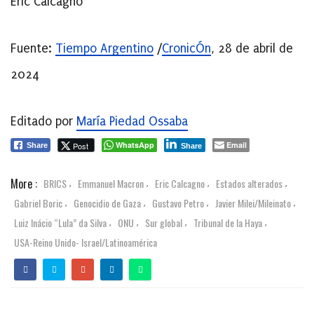
Eric Calcagno
Fuente:
Tiempo Argentino
/
CronicÓn
, 28 de abril de
2024
Editado por
María Piedad Ossaba
WhatsApp
Email
Post
Share
Share
More :
BRICS
Emmanuel Macron
Eric Calcagno
Estados alterados
,
,
,
,
Gabriel Boric
Genocidio de Gaza
Gustavo Petro
Javier Milei/Mileinato
,
,
,
,
Luiz Inácio “Lula” da Silva
ONU
Sur global
Tribunal de la Haya
,
,
,
,
USA-Reino Unido- Israel/Latinoamérica