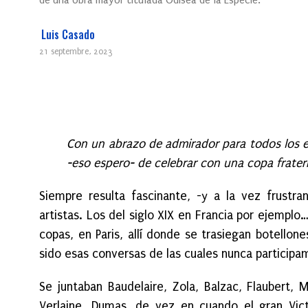
de una obra mayor titulada Odisea de la Especie.
Luis Casado
21 septembre, 2023
Con un abrazo de admirador para todos los e
-eso espero- de celebrar con una copa frater
Siempre resulta fascinante, -y a la vez frustran
artistas. Los del siglo XIX en Francia por ejempl
copas, en Paris, allí donde se trasiegan botello
sido esas conversas de las cuales nunca participam
Se juntaban Baudelaire, Zola, Balzac, Flaubert, 
Verlaine, Dumas, de vez en cuando el gran Vict