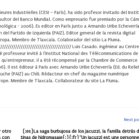
eures Industrielles (CESI – París), ha sido profesor invitado del Insti
sultor del Banco Mundial. Como empresario fue premiado por la Cá
ológica - 2006). Es editor en París junto a Armando Uribe Echeverría
del Partido de Izquierda (PAIZ). Editor general de la revista digital
Europa. Miembro de Tlaxcala. Colaborador del sitio La Pluma.
///////////////////////////////////////
Luis Casado
, ingénieur au Centre
 été professeur invité à l'Institut National des Télécommunications de
t qu'entrepreneur, il a été récompensé par la Chambre de Commerce
). Il est éditeur à Paris avec Armando Uribe Echeverría (Ed. du Relie
gauche (PAIZ) au Chili. Rédacteur en chef du magazine numérique
 Europe. Membre de Tlaxcala. Collaborateur du site La Pluma.
Next po
r otro
{:es}La saga burbujosa de los Jacuzzi, la familia detrás d
á con
tinas de hidromasaje{:}{:fr}“Un Jacuzzi est une personne