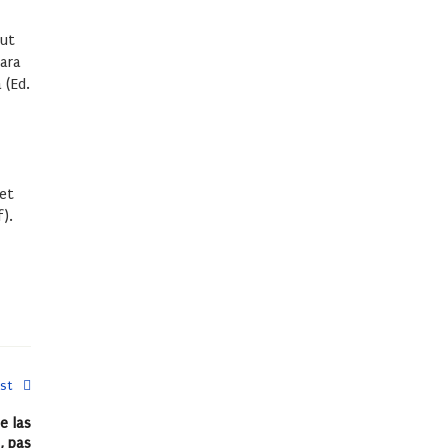
tut
mara
 (Ed.
 et
f).
st
e las
, pas