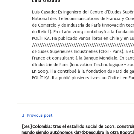
Luis Casado
: Es ingeniero del Centre d’Etudes Supéri
National des Télécommunications de Francia y Con
de Comercio y de Industria de París (Innovación tecn
du Relief). En el año 2009 contribuyó a la fundación 
POLÍTIKA. Ha publicado varios libros en Chile y en 
////////////////////////////////////////////////////////
d'Etudes Supérieures Industrielles (CESI - Paris), a
France et consultant à la Banque Mondiale. En tan
d'Industrie de Paris (Innovation Technologique - 2006
En 2009, il a contribué à la fondation du Parti de 
POLÍTIKA. Il a publié plusieurs livres au Chili et en
Previous post
{:es}Colombia: tras el estallido social de 2021, construi
mundo siendo autónomos <br><i>Descubra la otra Bogot