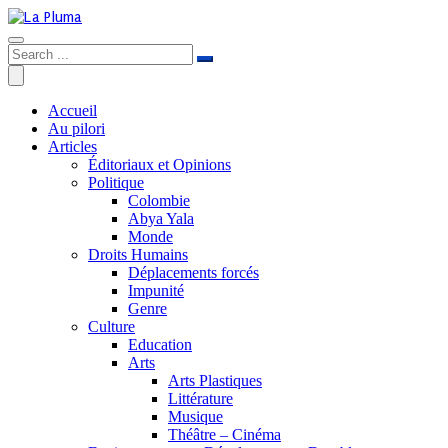
Accueil
Au pilori
Articles
Éditoriaux et Opinions
Politique
Colombie
Abya Yala
Monde
Droits Humains
Déplacements forcés
Impunité
Genre
Culture
Education
Arts
Arts Plastiques
Littérature
Musique
Théâtre – Cinéma