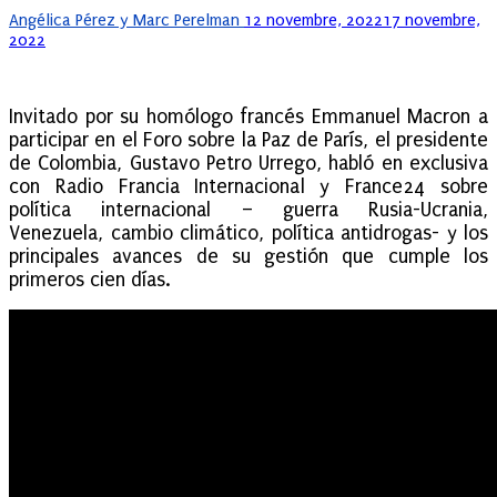
Posted
Angélica Pérez y Marc Perelman
12 novembre, 2022
17 novembre,
on
2022
Invitado por su homólogo francés Emmanuel Macron a
participar en el Foro sobre la Paz de París, el presidente
de Colombia, Gustavo Petro Urrego, habló en exclusiva
con Radio Francia Internacional y France24 sobre
política internacional – guerra Rusia-Ucrania,
Venezuela, cambio climático, política antidrogas- y los
principales avances de su gestión que cumple los
primeros cien días.