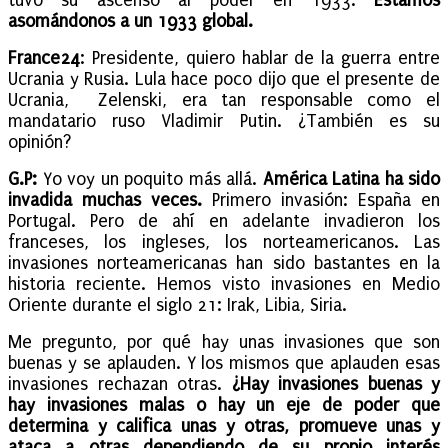
tuvo su ascenso al poder en 1933.
Estamos
asomándonos a un 1933 global.
France24
: Presidente, quiero hablar de la guerra entre
Ucrania y Rusia. Lula hace poco dijo que el presente de
Ucrania, Zelenski, era tan responsable como el
mandatario ruso Vladimir Putin. ¿También es su
opinión?
G.P:
Yo voy un poquito más allá.
América Latina ha sido
invadida muchas veces.
Primero invasión: España en
Portugal. Pero de ahí en adelante invadieron los
franceses, los ingleses, los norteamericanos. Las
invasiones norteamericanas han sido bastantes en la
historia reciente. Hemos visto invasiones en Medio
Oriente durante el siglo 21: Irak, Libia, Siria.
Me pregunto, por qué hay unas invasiones que son
buenas y se aplauden. Y los mismos que aplauden esas
invasiones rechazan otras.
¿Hay invasiones buenas y
hay invasiones malas o hay un eje de poder que
determina y califica unas y otras, promueve unas y
ataca a otras dependiendo de su propio interés