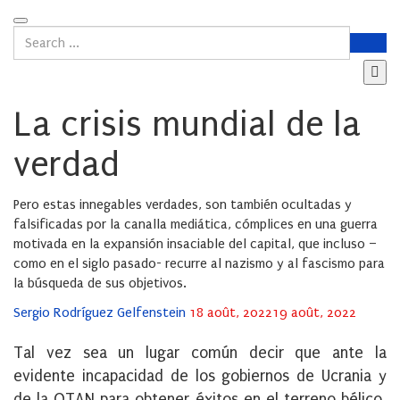
La crisis mundial de la
verdad
Pero estas innegables verdades, son también ocultadas y
falsificadas por la canalla mediática, cómplices en una guerra
motivada en la expansión insaciable del capital, que incluso –
como en el siglo pasado- recurre al nazismo y al fascismo para
la búsqueda de sus objetivos.
Posted
Sergio Rodríguez Gelfenstein
18 août, 2022
19 août, 2022
on
Tal vez sea un lugar común decir que ante la
evidente incapacidad de los gobiernos de Ucrania y
de la OTAN para obtener éxitos en el terreno bélico,