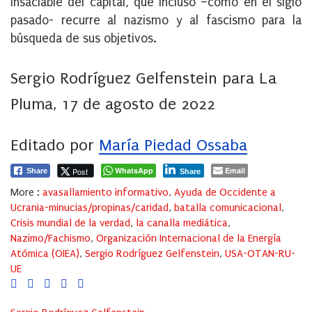
insaciable del capital, que incluso –como en el siglo
pasado- recurre al nazismo y al fascismo para la
búsqueda de sus objetivos.
Sergio Rodríguez Gelfenstein para La
Pluma, 17 de agosto de 2022
Editado por
María Piedad Ossaba
WhatsApp
Email
Post
Share
Share
More :
avasallamiento informativo
,
Ayuda de Occidente a
Ucrania-minucias/propinas/caridad
,
batalla comunicacional
,
Crisis mundial de la verdad
,
la canalla mediática
,
Nazimo/Fachismo
,
Organización Internacional de la Energía
Atómica (OIEA)
,
Sergio Rodríguez Gelfenstein
,
USA-OTAN-RU-
UE