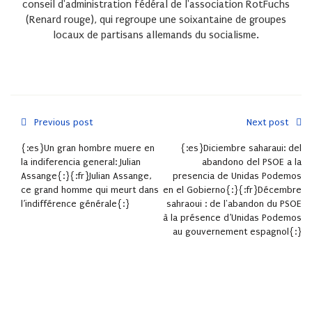
conseil d'administration fédéral de l'association
RotFuchs
(Renard rouge), qui regroupe une soixantaine de groupes
locaux de partisans allemands du socialisme.
Previous post
Next post
{:es}Un gran hombre muere en
{:es}Diciembre saharaui: del
la indiferencia general: Julian
abandono del PSOE a la
Assange{:}{:fr}Julian Assange,
presencia de Unidas Podemos
ce grand homme qui meurt dans
en el Gobierno{:}{:fr}Décembre
l’indifférence générale{:}
sahraoui : de l'abandon du PSOE
à la présence d’Unidas Podemos
au gouvernement espagnol{:}