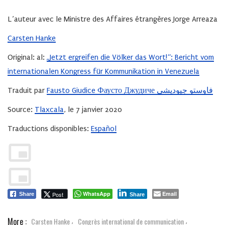
L’auteur avec le Ministre des Affaires étrangères Jorge Arreaza
Carsten Hanke
Original:
al:
„Jetzt ergreifen die Völker das Wort!“: Bericht vom
internationalen Kongress für Kommunikation in Venezuela
Traduit par
Fausto Giudice Фаусто Джудиче فاوستو جيوديشي
Source:
Tlaxcala
, le 7 janvier 2020
Traductions disponibles:
Español
WhatsApp
Email
Post
Share
Share
More :
Carsten Hanke
Congrès international de communication
,
,