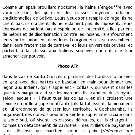
Comme un épais brouillard nocturne, la haine s’engouffre avec
voracité dans les quartiers des classes moyennes urbaines
traditionnelles de Bolivie. Leurs yeux sont remplis de rage. Ils ne
crient pas, ils crachent, ils ne réclament pas, ils imposent. Leurs
chansons ne parlent pas d’espoir ou de fraternité, elles parlent
de mépris et de discrimination contre les Indiens. Ils enfourchent
leurs motos, montent dans leurs fourgonnettes, se rassemblent
dans leurs fraternités de carnaval et leurs universités privées, et
partent à la chasse aux Indiens soulevés qui ont osé leur
arracher leur pouvoir.
Ph
oto AFP
Dans le cas de Santa Cruz, ils organisent des hordes motorisées
en 4×4 avec des battes de baseball en main pour donner une
leçon aux Indiens, qu’ils appellent « collas », qui vivent dans les
quartiers marginaux et sur les marchés. Ils scandent des slogans
selon lesquels « il faut tuer les collas », et s’ils croisent une
femme en pollera [jupe bouffante], ils la tabassent, la menacent
et lui ordonnent de quitter leur territoire. À Cochabamba, ils
organisent des convois pour imposer leur suprématie raciale dans
la zone sud, où vivent les classes démunies, et ils chargent –
comme un détachement de cavalerie – des milliers de paysannes
sans défense qui marchent pour la paix [
référence aux