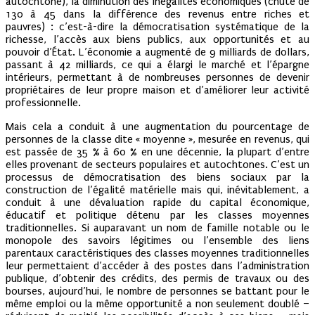
autochtone), la diminution des inégalités économiques (chute de
130 à 45 dans la différence des revenus entre riches et
pauvres) : c’est-à-dire la démocratisation systématique de la
richesse, l’accès aux biens publics, aux opportunités et au
pouvoir d’État. L’économie a augmenté de 9 milliards de dollars,
passant à 42 milliards, ce qui a élargi le marché et l’épargne
intérieurs, permettant à de nombreuses personnes de devenir
propriétaires de leur propre maison et d’améliorer leur activité
professionnelle.
Mais cela a conduit à une augmentation du pourcentage de
personnes de la classe dite « moyenne », mesurée en revenus, qui
est passée de 35 % à 60 % en une décennie, la plupart d’entre
elles provenant de secteurs populaires et autochtones. C’est un
processus de démocratisation des biens sociaux par la
construction de l’égalité matérielle mais qui, inévitablement, a
conduit à une dévaluation rapide du capital économique,
éducatif et politique détenu par les classes moyennes
traditionnelles. Si auparavant un nom de famille notable ou le
monopole des savoirs légitimes ou l’ensemble des liens
parentaux caractéristiques des classes moyennes traditionnelles
leur permettaient d’accéder à des postes dans l’administration
publique, d’obtenir des crédits, des permis de travaux ou des
bourses, aujourd’hui, le nombre de personnes se battant pour le
même emploi ou la même opportunité a non seulement doublé –