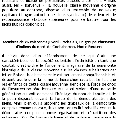
réduisant de moitié les possibilités d’accès à ces biens – mais
aussi, les « parvenus », la nouvelle classe moyenne d’origine
populaire autochtone, dispose d’un ensemble de nouveaux
capitaux (langue autochtone, liens syndicaux) de valeur et de
reconnaissance étatique supérieures pour se battre pour les
biens publics disponibles.
Membres de « Resistencia Juvenil Cochala », un groupe chasseurs
d’Indiens du nord de Cochabamba. Photo Reuters
Il s’agit donc d’un effondrement de ce qui était une
caractéristique de la société coloniale : l’ethnicité en tant que
capital, c’est-à-dire le fondement imaginaire de la supériorité
historique de la classe moyenne sur les classes subalternes car
ici, en Bolivie, la classe sociale est seulement compréhensible et
devient visible sous la forme de hiérarchies raciales. Le fait que
les enfants de cette classe moyenne aient été la force de choc
de l’insurrection réactionnaire est le cri violent d’une nouvelle
génération qui voit comment l’héritage du nom de famille et de
la peau disparaît devant la force de la démocratisation des
biens. Ainsi, bien qu’ils arborent les drapeaux de la démocratie
comprise comme un vote, ils se sont en réalité rebellés contre la
démocratie comprise comme égalisation et répartition des
richesses. D’où l’effusion de haine et de violence : parce que la