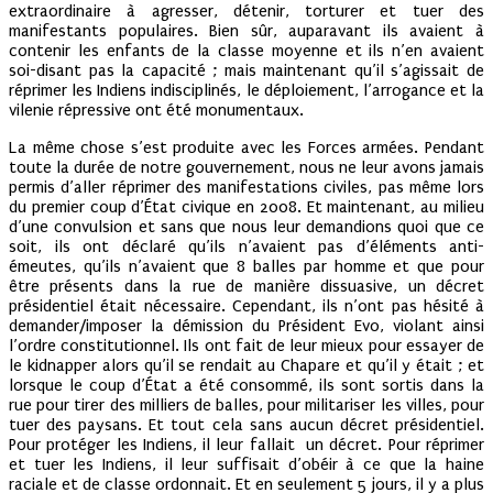
extraordinaire à agresser, détenir, torturer et tuer des
manifestants populaires. Bien sûr, auparavant ils avaient à
contenir les enfants de la classe moyenne et ils n’en avaient
soi-disant pas la capacité ; mais maintenant qu’il s’agissait de
réprimer les Indiens indisciplinés, le déploiement, l’arrogance et la
vilenie répressive ont été monumentaux.
La même chose s’est produite avec les Forces armées. Pendant
toute la durée de notre gouvernement, nous ne leur avons jamais
permis d’aller réprimer des manifestations civiles, pas même lors
du premier coup d’État civique en 2008. Et maintenant, au milieu
d’une convulsion et sans que nous leur demandions quoi que ce
soit, ils ont déclaré qu’ils n’avaient pas d’éléments anti-
émeutes, qu’ils n’avaient que 8 balles par homme et que pour
être présents dans la rue de manière dissuasive, un décret
présidentiel était nécessaire. Cependant, ils n’ont pas hésité à
demander/imposer la démission du Président Evo, violant ainsi
l’ordre constitutionnel. Ils ont fait de leur mieux pour essayer de
le kidnapper alors qu’il se rendait au Chapare et qu’il y était ; et
lorsque le coup d’État a été consommé, ils sont sortis dans la
rue pour tirer des milliers de balles, pour militariser les villes, pour
tuer des paysans. Et tout cela sans aucun décret présidentiel.
Pour protéger les Indiens, il leur fallait un décret. Pour réprimer
et tuer les Indiens, il leur suffisait d’obéir à ce que la haine
raciale et de classe ordonnait. Et en seulement 5 jours, il y a plus