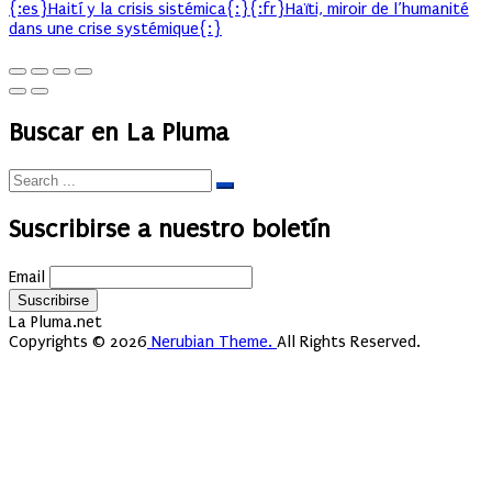
{:es}Haití y la crisis sistémica{:}{:fr}Haïti, miroir de l’humanité
dans une crise systémique{:}
Buscar en La Pluma
Suscribirse a nuestro boletín
Email
La Pluma.net
Copyrights © 2026
Nerubian Theme.
All Rights Reserved.