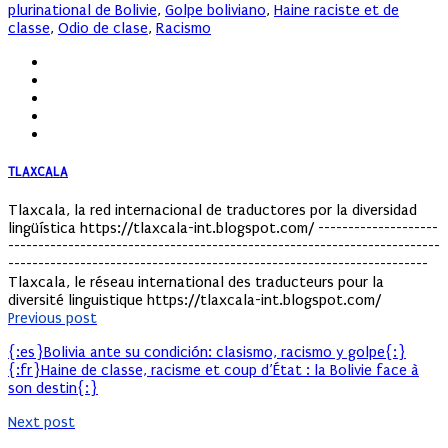
plurinational de Bolivie
,
Golpe boliviano
,
Haine raciste et de
classe
,
Odio de clase
,
Racismo
TLAXCALA
Tlaxcala, la red internacional de traductores por la diversidad
lingüística https://tlaxcala-int.blogspot.com/ --------------------
------------------------------------------------------------------------
----------------------------------------------------------------------
Tlaxcala, le réseau international des traducteurs pour la
diversité linguistique https://tlaxcala-int.blogspot.com/
Previous post
{:es}Bolivia ante su condición: clasismo, racismo y golpe{:}
{:fr}Haine de classe, racisme et coup d’État : la Bolivie face à
son destin{:}
Next post