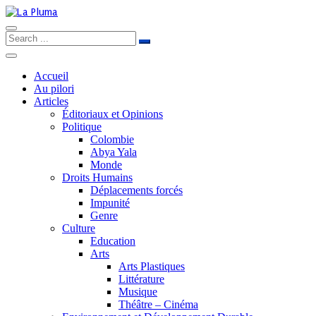
Accueil
Au pilori
Articles
Éditoriaux et Opinions
Politique
Colombie
Abya Yala
Monde
Droits Humains
Déplacements forcés
Impunité
Genre
Culture
Education
Arts
Arts Plastiques
Littérature
Musique
Théâtre – Cinéma