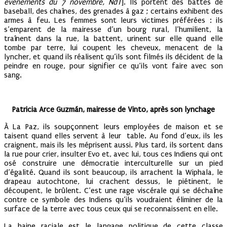
événements du 7 novembre, NdT
]. Ils portent des battes de
baseball, des chaînes, des grenades à gaz ; certains exhibent des
armes à feu. Les femmes sont leurs victimes préférées : ils
s’emparent de la mairesse d’un bourg rural, l’humilient, la
traînent dans la rue, la battent, urinent sur elle quand elle
tombe par terre, lui coupent les cheveux, menacent de la
lyncher, et quand ils réalisent qu’ils sont filmés ils décident de la
peindre en rouge, pour signifier ce qu’ils vont faire avec son
sang.
Patricia Arce Guzmán, mairesse de Vinto, après son lynchage
À La Paz, ils soupçonnent leurs employées de maison et se
taisent quand elles servent à leur table. Au fond d’eux, ils les
craignent, mais ils les méprisent aussi. Plus tard, ils sortent dans
la rue pour crier, insulter Evo et, avec lui, tous ces Indiens qui ont
osé construire une démocratie interculturelle sur un pied
d’égalité. Quand ils sont beaucoup, ils arrachent la Wiphala, le
drapeau autochtone, lui crachent dessus, le piétinent, le
découpent, le brûlent. C’est une rage viscérale qui se déchaîne
contre ce symbole des Indiens qu’ils voudraient éliminer de la
surface de la terre avec tous ceux qui se reconnaissent en elle.
La haine raciale est le langage politique de cette classe