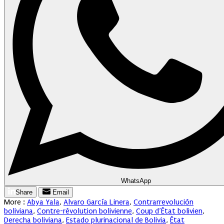
WhatsApp
Share
Email
More :
Abya Yala
,
Alvaro García Linera
,
Contrarrevolución
boliviana
,
Contre-révolution bolivienne
,
Coup d’État bolivien
,
Derecha boliviana
,
Estado plurinacional de Bolivia
,
État