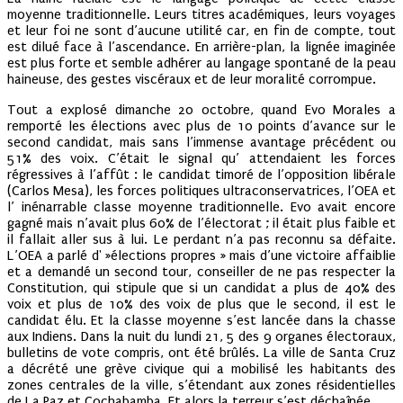
moyenne traditionnelle. Leurs titres académiques, leurs voyages
et leur foi ne sont d’aucune utilité car, en fin de compte, tout
est dilué face à l’ascendance. En arrière-plan, la lignée imaginée
est plus forte et semble adhérer au langage spontané de la peau
haineuse, des gestes viscéraux et de leur moralité corrompue.
Tout a explosé dimanche 20 octobre, quand Evo Morales a
remporté les élections avec plus de 10 points d’avance sur le
second candidat, mais sans l’immense avantage précédent ou
51% des voix. C’était le signal qu’ attendaient les forces
régressives à l’affût : le candidat timoré de l’opposition libérale
(Carlos Mesa), les forces politiques ultraconservatrices, l’OEA et
l’ inénarrable classe moyenne traditionnelle. Evo avait encore
gagné mais n’avait plus 60% de l’électorat ; il était plus faible et
il fallait aller sus à lui. Le perdant n’a pas reconnu sa défaite.
L’OEA a parlé d' »élections propres » mais d’une victoire affaiblie
et a demandé un second tour, conseiller de ne pas respecter la
Constitution, qui stipule que si un candidat a plus de 40% des
voix et plus de 10% des voix de plus que le second, il est le
candidat élu. Et la classe moyenne s’est lancée dans la chasse
aux Indiens. Dans la nuit du lundi 21, 5 des 9 organes électoraux,
bulletins de vote compris, ont été brûlés. La ville de Santa Cruz
a décrété une grève civique qui a mobilisé les habitants des
zones centrales de la ville, s’étendant aux zones résidentielles
de La Paz et Cochabamba. Et alors la terreur s’est déchaînée.