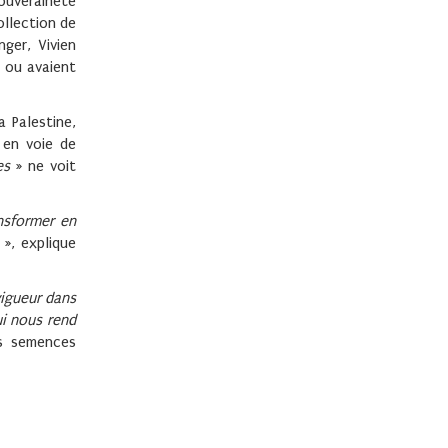
ouveraineté
ollection de
ger, Vivien
, ou avaient
a Palestine,
 en voie de
es
» ne voit
nsformer en
», explique
vigueur dans
i nous rend
es semences