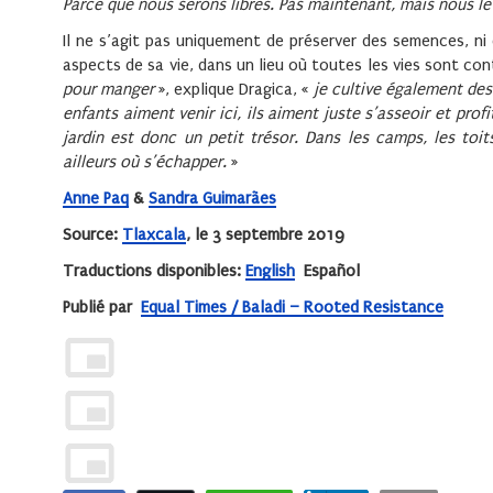
Parce que nous serons libres. Pas maintenant, mais nous le 
Il ne s’agit pas uniquement de préserver des semences, ni 
aspects de sa vie, dans un lieu où toutes les vies sont cont
pour manger
», explique Dragica, «
je cultive également des
enfants aiment venir ici, ils aiment juste s’asseoir et prof
jardin est donc un petit trésor. Dans les camps, les toi
ailleurs où s’échapper.
»
Anne Paq
&
Sandra Guimarães
Source:
Tlaxcala
, le 3 septembre 2019
Traductions disponibles:
English
Español
Publié par
Equal Times / Baladi – Rooted Resistance