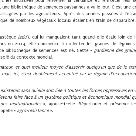
t les initiatives pour renverser la tendance et renforcer leur s
our, une bibliothèque de semences paysannes a vu le jour. C’est une c
tagées par les agriculteurs. Après des années passées à l’étran
t que de nombreux végétaux locaux étaient en train de disparaître
pastèque
jadu’l
, qui lui manquaient tant quand elle était loin de l
 Alors en 2014, elle commence à collecter les graines de légumes
et de bibliothèque de semences est né. Cette «
gardienne des grain
isolé du contexte mondial.
teur, et quel meilleur moyen d’asservir quelqu’un que de le tra
mais ici, c’est doublement accentué par le régime d’occupation
existerait sans qu’elle soit liée à toutes les forces oppressives en 
devons faire face à un système politique et économique mondial qu
 des multinationales
», ajoute-t-elle. Répertorier et préserver l
appelle «
agro-résistance
».