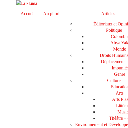
Accueil
Au pilori
Articles
Éditoriaux et Opin
Politique
Colombi
Abya Yal
Monde
Droits Humain
Déplacements 
Impunité
Genre
Culture
Educatio
Arts
Arts Plas
Littéra
Musi
Théâtre –
Environnement et Développ