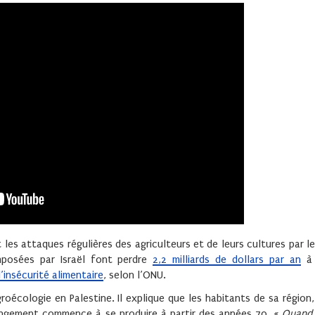
et les attaques régulières des agriculteurs et de leurs cultures par l
imposées par Israël font perdre
2,2 milliards de dollars par an
à 
’insécurité alimentaire
, selon l’ONU.
oécologie en Palestine. Il explique que les habitants de sa région
hangement commence à se produire à partir des années 70. «
Quand 