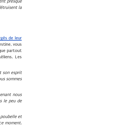
rent presque
étruisent la
gés de leur
estine, vous
que partout
éliens. Les
t son esprit
 nous sommes
enant nous
s le peu de
 poubelle et
n ce moment.