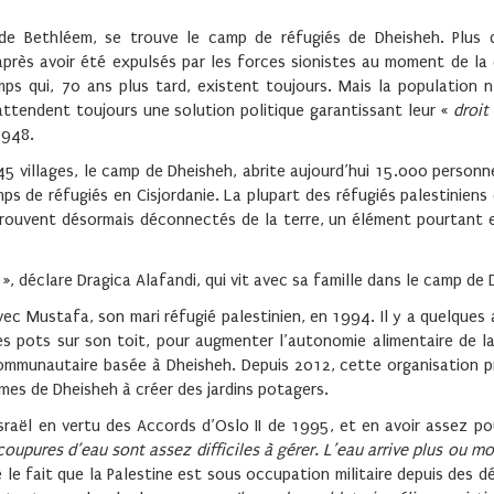
e de Bethléem, se trouve le camp de réfugiés de Dheisheh. Plus
 après avoir été expulsés par les forces sionistes au moment de la
mps qui, 70 ans plus tard, existent toujours. Mais la population n
ttendent toujours une solution politique garantissant leur «
droit
1948.
5 villages, le camp de Dheisheh, abrite aujourd’hui 15.000 person
ps de réfugiés en Cisjordanie. La plupart des réfugiés palestiniens
 trouvent désormais déconnectés de la terre, un élément pourtant 
», déclare Dragica Alafandi, qui vit avec sa famille dans le camp de 
vec Mustafa, son mari réfugié palestinien, en 1994. Il y a quelques 
 pots sur son toit, pour augmenter l’autonomie alimentaire de la 
 communautaire basée à Dheisheh. Depuis 2012, cette organisation 
emmes de Dheisheh à créer des jardins potagers.
Israël en vertu des Accords d’Oslo II de 1995, et en avoir assez po
coupures d’eau sont assez difficiles à gérer. L’eau arrive plus ou mo
e le fait que la Palestine est sous occupation militaire depuis des d