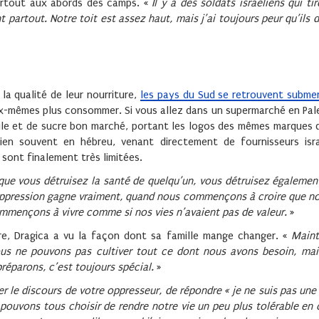
surtout aux abords des camps. «
Il y a des soldats israéliens qui ti
partout. Notre toit est assez haut, mais j’ai toujours peur qu’ils d
la qualité de leur nourriture,
les pays du Sud se retrouvent submer
ux-mêmes plus consommer. Si vous allez dans un supermarché en Pal
uile et de sucre bon marché, portant les logos des mêmes marques 
ien souvent en hébreu, venant directement de fournisseurs isra
sont finalement très limitées.
que vous détruisez la santé de quelqu’un, vous détruisez égalemen
 L’oppression gagne vraiment, quand nous commençons à croire que
mençons à vivre comme si nos vies n’avaient pas de valeur.
»
re, Dragica a vu la façon dont sa famille mange changer. «
Maint
us ne pouvons pas cultiver tout ce dont nous avons besoin, mai
réparons, c’est toujours spécial.
»
er le discours de votre oppresseur, de répondre « je ne suis pas une
 pouvons tous choisir de rendre notre vie un peu plus tolérable e