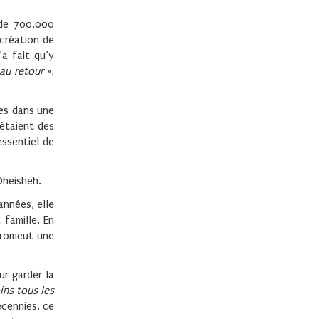
 de 700.000
 création de
’a fait qu’y
 au retour
»,
nes dans une
 étaient des
essentiel de
Dheisheh.
années, elle
famille. En
promeut une
ur garder la
ins tous les
écennies, ce