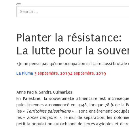
Planter la résistance:
La lutte pour la souve
« Je ne pense pas qu’une occupation militaire aussi brutale 
Posted
La Pluma
3 septembre, 2019
4 septembre, 2019
on
Anne Paq & Sandra Guimarães
En Palestine, la souveraineté alimentaire est intrinsèq
palestiniennes a commencé en 1948, lorsque 78 % de la Pal
les «
Territoires palestiniens
» – sont entièrement occupés, 
les «
zones tampons
», le mur de séparation, les colonies
petit la population autochtone de terres agricoles et de 