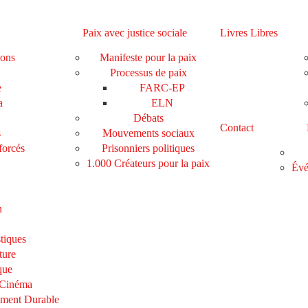
Paix avec justice sociale
Livres Libres
ions
Manifeste pour la paix
Processus de paix
e
FARC-EP
a
ELN
Débats
Contact
s
Mouvements sociaux
forcés
Prisonniers politiques
1.000 Créateurs pour la paix
Évé
n
tiques
ture
que
 Cinéma
ement Durable