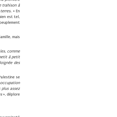
e trahison à
terres.
» En
ien est tel,
 peuplement
amille, mais
éales, comme
etit à petit
éloignée des
 Palestine se
 occupation
s plus assez
es
», déplore