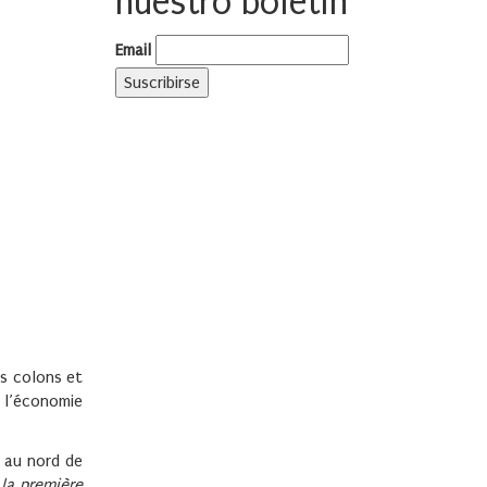
nuestro boletín
Email
es colons et
l’économie
, au nord de
la première