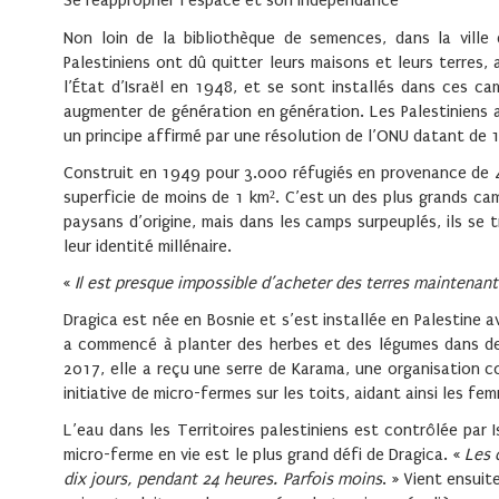
Se réapproprier l’espace et son indépendance
Non loin de la bibliothèque de semences, dans la vill
Palestiniens ont dû quitter leurs maisons et leurs terres,
l’État d’Israël en 1948, et se sont installés dans ces ca
augmenter de génération en génération. Les Palestiniens a
un principe affirmé par une résolution de l’ONU datant de 
Construit en 1949 pour 3.000 réfugiés en provenance de 4
superficie de moins de 1 km². C’est un des plus grands cam
paysans d’origine, mais dans les camps surpeuplés, ils se
leur identité millénaire.
«
Il est presque impossible d’acheter des terres maintenant
Dragica est née en Bosnie et s’est installée en Palestine a
a commencé à planter des herbes et des légumes dans des
2017, elle a reçu une serre de Karama, une organisation
initiative de micro-fermes sur les toits, aidant ainsi les f
L’eau dans les Territoires palestiniens est contrôlée par 
micro-ferme en vie est le plus grand défi de Dragica. «
Les 
dix jours, pendant 24 heures. Parfois moins
. » Vient ensuit