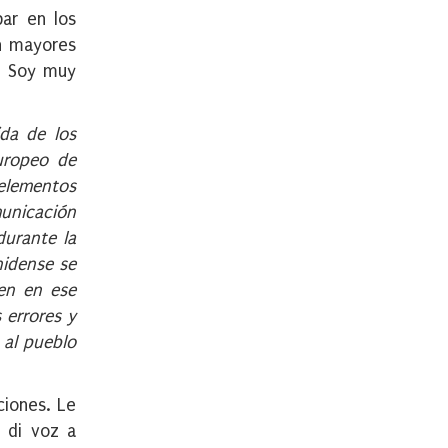
par en los
ún mayores
e. Soy muy
ida de los
uropeo de
 elementos
unicación
durante la
nidense se
uen en ese
 errores y
 al pueblo
ciones. Le
y di voz a