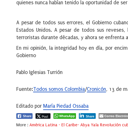
quienes nunca habían tenido la oportunidad de se
A pesar de todos sus errores, el Gobierno cuban
Estados Unidos. A pesar de todos sus reveses, 
terroristas durante décadas, y ahora se enfrenta
En mi opinión, la integridad hoy en día, por enci
Gobierno
Pablo Iglesias Turrión
Fuente:
Todos somos Colombia
/
Cronicón
, 13 de 
Editado por
María Piedad Ossaba
WhatsApp
Correo Electrón
Post
Share
Share
More :
América Latina - El Caribe- Abya Yala Revolución cu