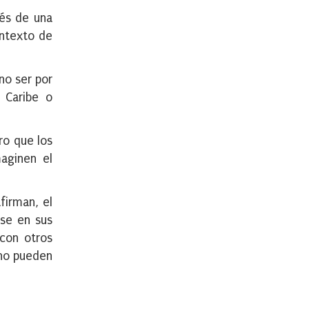
vés de una
ontexto de
no ser por
 Caribe o
ro que los
maginen el
firman, el
se en sus
con otros
 no pueden