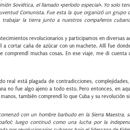
Unión Soviética, el llamado «período especial». Yo solo ten
 Juventud Comunista. Fue esta la que organizó un grupo 
 a trabajar la tierra junto a nuestros compañeros cuban
ntecimientos revolucionarios y participamos en diversas a
dí a cortar caña de azúcar con un machete. Allí fue dond
onde comprendí muchas cosas. En ese viaje, me di cuenta
do real está plagada de contradicciones, complejidades,
bana no fue algo ajeno a todo esto. Pero entonces, en aque
is manos, también comprendí lo que Cuba y su revolución si
comenzó con un hombre barbudo en la Sierra Maestra, s
spañol; luego continuó como una lucha por la independ
da por revolucionarios cubanos bajo el liderazgo de Fidel 