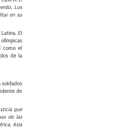
uerdo. Los
itar en su
Latina. El
 olímpicas
sí como el
blos de la
s soldados
sidente de
sticia que
nas de las
rica, Asia