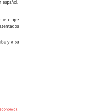
n español.
que dirige
atentados
uba y a su
s economica
,