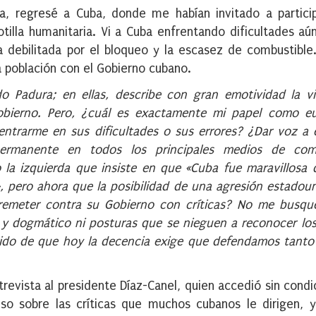
a, regresé a Cuba, donde me habían invitado a partici
lotilla humanitaria. Vi a Cuba enfrentando dificultades a
 debilitada por el bloqueo y la escasez de combustibl
 población con el Gobierno cubano.
o Padura; en ellas, describe con gran emotividad la v
obierno. Pero, ¿cuál es exactamente mi papel como e
Centrarme en sus dificultades o sus errores? ¿Dar voz a
 permanente en todos los principales medios de com
 la izquierda que insiste en que «Cuba fue maravillosa 
», pero ahora que la posibilidad de una agresión estadou
arremeter contra su Gobierno con críticas? No me busq
y dogmático ni posturas que se nieguen a reconocer los
cido de que hoy la decencia exige que defendamos tanto
trevista al presidente Díaz-Canel, quien accedió sin condi
so sobre las críticas que muchos cubanos le dirigen, 