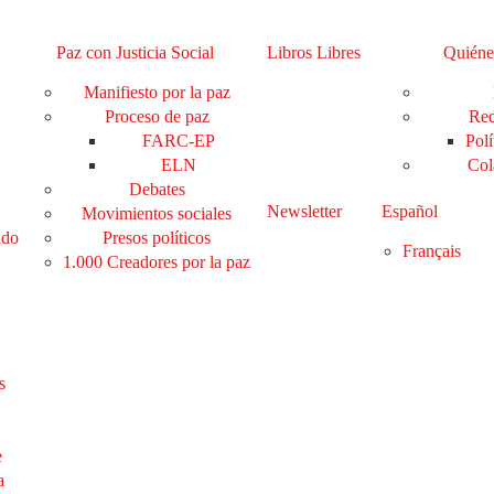
Paz con Justicia Social
Libros Libres
Quiéne
Manifiesto por la paz
Proceso de paz
Red
FARC-EP
Polí
ELN
Col
Debates
Newsletter
Español
Movimientos sociales
ado
Presos políticos
Français
1.000 Creadores por la paz
s
e
a