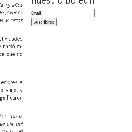
nuestro boletín
ía 15 años
de jóvenes
Email
os y otros
ctividades
e nació mi
 de que no
 errores e
l viaje, y
gnificaron
ino con la
encia del
Castro. El