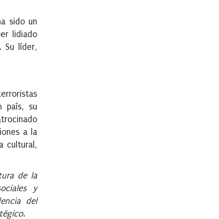
ha sido un
er lidiado
 Su líder,
rroristas
 país, su
atrocinado
iones a la
 cultural,
tura de la
ociales y
encia del
tégico.