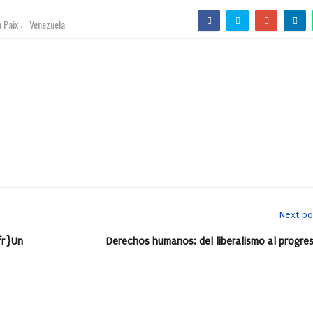
a Paix
Venezuela
,
Next po
fr}Un
Derechos humanos: del liberalismo al progre