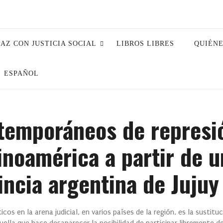
PAZ CON JUSTICIA SOCIAL
LIBROS LIBRES
QUIÉN
ESPAÑOL
emporáneos de represi
tinoamérica a partir de u
incia argentina de Jujuy
s en la arena judicial, en varios países de la región, es la sustituc