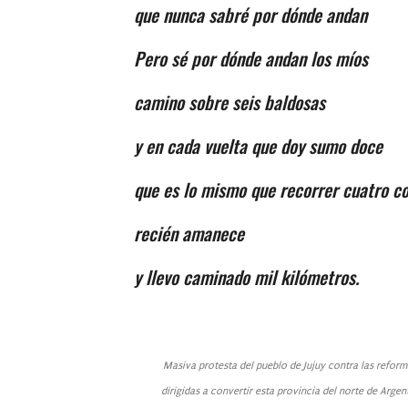
que nunca sabré por dónde andan
Pero sé por dónde andan los míos
camino sobre seis baldosas
y en cada vuelta que doy sumo doce
que es lo mismo que recorrer cuatro 
recién amanece
y llevo caminado mil kilómetros.
Masiva protesta del pueblo de Jujuy contra las refor
dirigidas a convertir esta provincia del norte de Arge