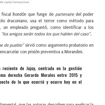
ble capital transnacional.
l fiscal Rondón que funge de
partenaire
del poder
tilo draconiano, usa el terror como método para
a, un empleado preguntó, como identificar a los
:
“los amigos serán todos los que hablen del caso”
.
me de pueblo”
sirvió como argumento probatorio en
encarcelar con prisión preventiva a Morandini.
a reciente de Jujuy, centrada en la gestión
rema derecha Gerardo Morales entre 2015 y
pecto de lo que ocurrió y ocurre hoy en el
damental, que las autoras describen para explicar la