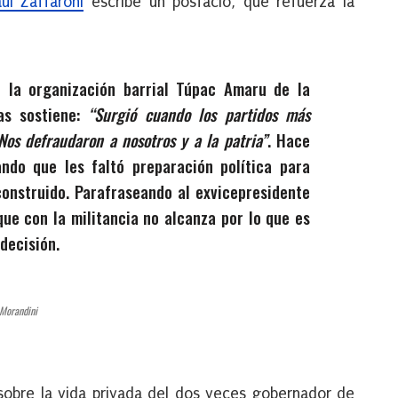
úl Zaffaroni
escribe un posfacio, que refuerza la
 la organización barrial Túpac Amaru de la
tas sostiene:
“Surgió cuando los partidos más
Nos defraudaron a nosotros y a la patria”
. Hace
ndo que les faltó preparación política para
construido. Parafraseando al exvicepresidente
que con la militancia no alcanza por lo que es
decisión.
Morandini
sobre la vida privada del dos veces gobernador de