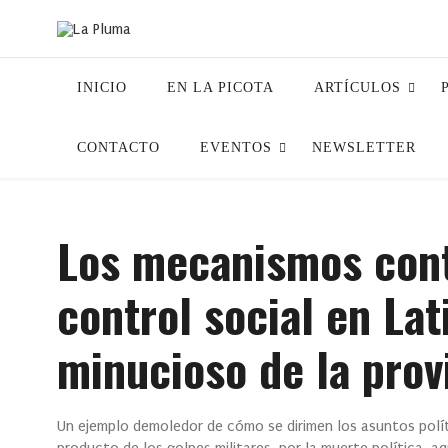
INICIO
EN LA PICOTA
ARTÍCULOS
CONTACTO
EVENTOS
NEWSLETTER
Los mecanismos cont
control social en La
minucioso de la prov
Un ejemplo demoledor de cómo se dirimen los asuntos político