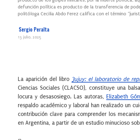
producto de los golpes militares, por la muerte política, a
defunción política es producto de la transferencia de poder
politóloga Cecilia Abdo Ferez califica con el término “juris
Sergio Peralta
13 julio, 2025
La aparición del libro
‘Jujuy: el laboratorio de rep
Ciencias Sociales (CLACSO), constituye una bals
locura y desasosiego. Las autoras,
Elizabeth Gó
respaldo académico y laboral han realizado un cu
contribución clave para comprender los mecanis
en Argentina, a partir de un estudio minucioso sobr