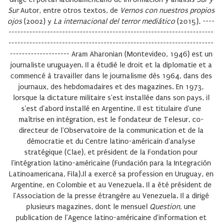
Sur
Autor, entre otros textos, de
Vernos con nuestros propios
ojos
(2002) y
La internacional del terror mediático
(2015). ----
---------------------------------------------------------------------
---------------------------------------------------------------------
--------------------
Aram Aharonian
(Montevideo, 1946) est un
journaliste uruguayen. Il a étudié le droit et la diplomatie et a
commencé à travailler dans le journalisme dès 1964, dans des
journaux, des hebdomadaires et des magazines. En 1973,
lorsque la dictature militaire s'est installée dans son pays, il
s'est d'abord installé en Argentine. Il est titulaire d'une
maîtrise en intégration, est le fondateur de Telesur, co-
directeur de l'Observatoire de la communication et de la
démocratie et du Centre latino-américain d'analyse
stratégique (Clae), et président de la Fondation pour
l'intégration latino-américaine (
Fundación para la Integración
Latinoamericana
, Fila).Il a exercé sa profession en Uruguay, en
Argentine, en Colombie et au Venezuela. Il a été président de
l'Association de la presse étrangère au Venezuela. Il a dirigé
plusieurs magazines, dont le mensuel
Question
, une
publication de l'Agence latino-américaine d'information et