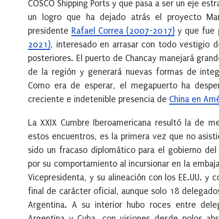
COSCO Shipping Ports y que pasa a ser un eje est
un logro que ha dejado atrás el proyecto Man
presidente
Rafael Correa (2007-2017)
y que fue p
2021)
, interesado en arrasar con todo vestigio 
posteriores. El puerto de Chancay manejará gran
de la región y generará nuevas formas de integr
Como era de esperar, el megapuerto ha despert
creciente e indetenible presencia de
China en Amé
La XXIX Cumbre Iberoamericana resultó la de me
estos encuentros, es la primera vez que no asist
sido un fracaso diplomático para el gobierno del
por su comportamiento al incursionar en la embaj
Vicepresidenta, y su alineación con los EE.UU. y c
final de carácter oficial, aunque solo 18 delegado
Argentina. A su interior hubo roces entre dele
Argentina y Cuba, con visiones desde polos abs