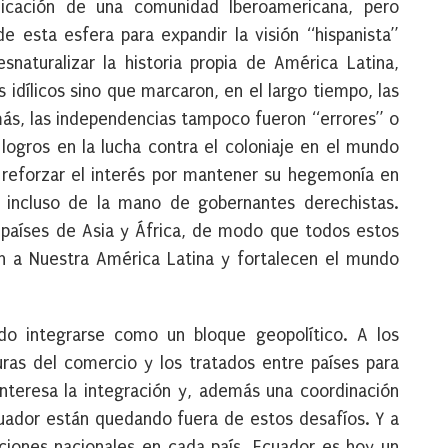
icación de una comunidad Iberoamericana, pero
 esta esfera para expandir la visión “hispanista”
naturalizar la historia propia de América Latina,
 idílicos sino que marcaron, en el largo tiempo, las
emás, las independencias tampoco fueron “errores” o
ogros en la lucha contra el coloniaje en el mundo
 reforzar el interés por mantener su hegemonía en
 incluso de la mano de gobernantes derechistas.
países de Asia y África, de modo que todos estos
an a Nuestra América Latina y fortalecen el mundo
do integrarse como un bloque geopolítico. A los
uras del comercio y los tratados entre países para
 interesa la integración y, además una coordinación
Ecuador están quedando fuera de estos desafíos. Y a
ciones nacionales en cada país. Ecuador es hoy un