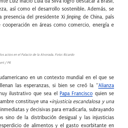
te Luiz Inácio Lula da Silva logró destacar a Brasil,
reza, así como el desarrollo sostenible. Además, se
a presencia del presidente Xi Jinping de China, país
de cooperación en áreas como comercio, energía e
los actos en el Palacio de la Alvorada. Foto: Ricardo
ert / PR
 sudamericano en un contexto mundial en el que se
 llenan las esperanzas, si bien se creó la “
Alianza
muy ilustrativo que sea el
Papa Francisco
quien se
 hambre constituye una «
injusticia escandalosa y una
inmediatas y decisivas para erradicarla, subrayando
ino de la distribución desigual y las injusticias
sperdicio de alimentos y el gasto exorbitante en