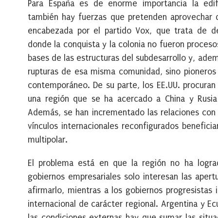
Para España es de enorme importancia la edif
también hay fuerzas que pretenden aprovechar de
encabezada por el partido Vox, que trata de des
donde la conquista y la colonia no fueron procesos
bases de las estructuras del subdesarrollo y, ad
rupturas de esa misma comunidad, sino pioneros l
contemporáneo. De su parte, los EE.UU. procuran
una región que se ha acercado a China y Rusia
Además, se han incrementado las relaciones con 
vínculos internacionales reconfigurados benefici
multipolar.
El problema está en que la región no ha logra
gobiernos empresariales solo interesan las apert
afirmarlo, mientras a los gobiernos progresistas
internacional de carácter regional. Argentina y 
las condiciones externas hay que sumar las situa