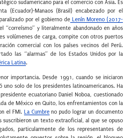
ratégico sudamericano para el comercio con Asia. Es
ta (Ecuador)-Manaos (Brasil) encabezado por el
aralizado por el gobierno de
Lenín Moreno (2017-
del “correísmo” y literalmente abandonado en años
des volúmenes de carga, compite con otros puertos
ación comercial con los países vecinos del Perú.
ado las “alarmas” de los Estados Unidos por la
rica Latina
.
nor importancia. Desde 1991, cuando se iniciaron
ió uno solo de los presidentes latinoamericanos. Ha
 presidente ecuatoriano Daniel Noboa, cuestionado
ada de México en Quito, los enfrentamientos con la
on el FMI.
La Cumbre
no pudo lograr un documento
s suscribieron un texto extraoficial, al que se opuso
gados, particularmente de los representantes de
olutamente opuestos sobre la región, el bloqueo