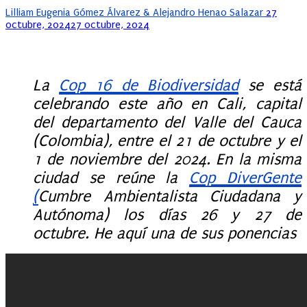
Posted
Lilliam Eugenia Gómez Álvarez & Alejandro Henao Salazar
27
on
octubre, 2024
27 octubre, 2024
La
Cop 16 de Biodiversidad
se está
celebrando este año en Cali, capital
del departamento del Valle del Cauca
(Colombia), entre el 21 de octubre y el
1 de noviembre del 2024. En la misma
ciudad se reúne la
Cop DiverGente
(
Cumbre Ambientalista Ciudadana y
Autónoma) los días 26 y 27 de
octubre. He aquí una de sus ponencias