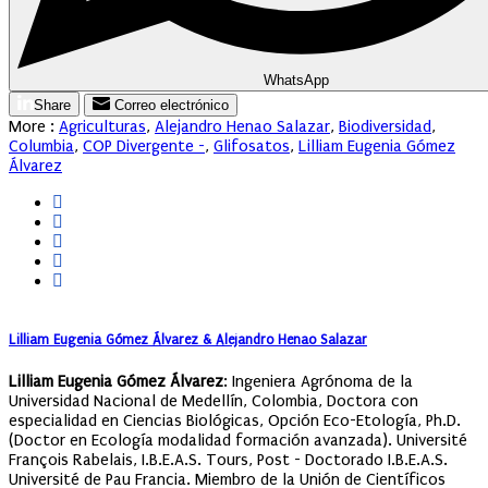
WhatsApp
Share
Correo electrónico
More :
Agriculturas
,
Alejandro Henao Salazar
,
Biodiversidad
,
Columbia
,
COP Divergente -
,
Glifosatos
,
Lilliam Eugenia Gómez
Álvarez
Lilliam Eugenia Gómez Álvarez & Alejandro Henao Salazar
Lilliam Eugenia Gómez Álvarez
: Ingeniera Agrónoma de la
Universidad Nacional de Medellín, Colombia, Doctora con
especialidad en Ciencias Biológicas, Opción Eco-Etología, Ph.D.
(Doctor en Ecología modalidad formación avanzada). Université
François Rabelais, I.B.E.A.S. Tours, Post - Doctorado I.B.E.A.S.
Université de Pau Francia. Miembro de la Unión de Científicos