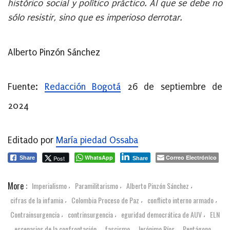
histórico social y político práctico. Al que se debe no
sólo resistir, sino que es imperioso derrotar.
Alberto Pinzón Sánchez
Fuente:
Redacción Bogotá
26 de septiembre de
2024
Editado por
María piedad Ossaba
WhatsApp
Correo Electrónico
Post
Share
Share
More :
Imperialismo
Paramilitarismo
Alberto Pinzón Sánchez
,
,
,
cifras de la infamia
Colombia Proceso de Paz
conflicto interno armado
,
,
,
Contrainsurgencia
contrinsurgencia
eguridad democrática de AUV
ELN
,
,
,
escenarios de la confrontación
fascismo
Jerónimo Ríos
Pentágono
,
,
,
,
,