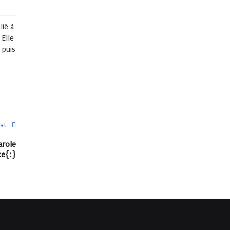
-----
lié à
 Elle
 puis
st
arole
ce{:}