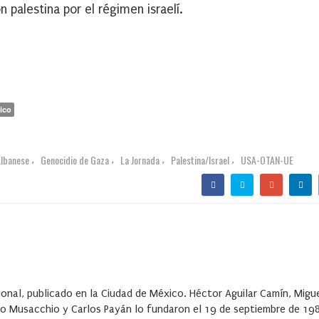
n palestina por el régimen israelí.
ico
Albanese
Genocidio de Gaza
La Jornada
Palestina/Israel
USA-OTAN-UE
,
,
,
,
ional, publicado en la Ciudad de México. Héctor Aguilar Camín, Migu
o Musacchio y Carlos Payán lo fundaron el 19 de septiembre de 19