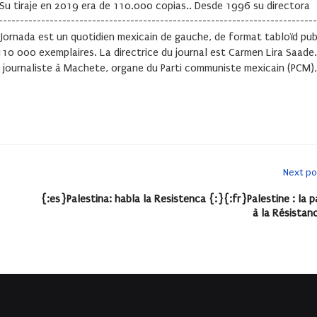
 Su tiraje en 2019 era de 110.000 copias.. Desde 1996 su directora
-------------------------------------------------------------------------
 La Jornada est un quotidien mexicain de gauche, de format tabloïd pub
110 000 exemplaires. La directrice du journal est Carmen Lira Saade.
 journaliste à Machete, organe du Parti communiste mexicain (PCM),
Next po
{:es}Palestina: habla la Resistenca {:}{:fr}Palestine : la p
à la Résistan