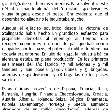
50 al 67% de sus fuerzas y medios. Para solventar este
déficit, el mando alemán debió trasladar 40 divisiones
y una brigada desde el oeste. Era evidente que el
desembarco aliado no le inquietaba mucho.
Aunque el ejército soviético desde la victoria de
Stalingrado había hecho un grandioso esfuerzo para
propinarle derrotas al enemigo al tiempo que
recuperaba enormes territorios del país que habían sido
ocupados por los nazis, el potencial militar de Alemania
todavía era enorme. En julio de 1944, la industria bélica
alemana estaba en plena producción. En los primeros
seis meses del año fabricó 17 mil aviones y 9 mil
tanques y aún poseía 324divisiones y 5 brigadas,
además de 49 divisiones y 18 brigadas de los países
satélites.
Estas últimas provenían de España, Francia, Italia,
Rumania, Hungría, Finlandia Checoslovaquia, Croacia,
Austria, Albania, Holanda, Suiza, Bélgica, Dinamarca.
Polonia, Luxemburgo, Noruega y Suecia (sumando
alrededor de un millón desoldados), además de