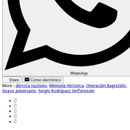
WhatsApp
Share
Correo electrónico
More :
derrota nazismo
,
Memoria Historica
,
Operación Bagratión.
80avo aniversario
,
Sergio Rodríguez Gelfenstein