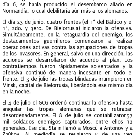
día 6, se había producido el desembarco aliado en
Normandía, lo cual debilitaría aún más a los alemanes.
El día 23 de junio, cuatro frentes (el 1° del Báltico y el
1°, 2do. y 3ero. De Bielorrusia) iniciaron la ofensiva.
Simultáneamente, en la retaguardia del enemigo, los
destacamentos guerrilleros comenzaron a realizar
operaciones activas contra las agrupaciones de tropas
de los invasores. En general, salvo en una dirección, las
acciones se desarrollaron de acuerdo al plan. Los
contratiempos fueron rápidamente solventados y la
ofensiva continuó de manera incesante en todo el
frente. El 3 de julio las tropas blindadas irrumpieron en
Minsk, capital de Bielorrusia, liberándola ese mismo día
en la noche.
El 4 de julio el GCG ordenó continuar la ofensiva hasta
aniquilar las tropas alemanas que se retiraban
desordenadamente. El 8 de julio se contabilizaron57
mil soldados enemigos capturados, entre ellos 12
generales. Ese día, Stalin llamó a Moscú a Antonov y a
Zhúkov. Al mediodía se reunieron y de una vez