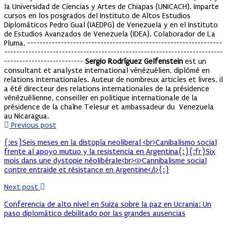
la Universidad de Ciencias y Artes de Chiapas (UNICACH). Imparte
cursos en los posgrados del Instituto de Altos Estudios
Diplomáticos Pedro Gual (IAEDPG) de Venezuela y en el Instituto
de Estudios Avanzados de Venezuela (IDEA). Colaborador de La
Pluma. ----------------------------------------------------------------
------------------------------------------------------------------------
--------------------------
Sergio Rodríguez Gelfenstein
est un
consultant et analyste international vénézuélien, diplômé en
relations internationales. Auteur de nombreux articles et livres, il
a été directeur des relations internationales de la présidence
vénézuélienne, conseiller en politique internationale de la
présidence de la chaîne Telesur et ambassadeur du Venezuela
au Nicaragua.
Previous post
{:es}Seis meses en la distopía neoliberal <br>Canibalismo social
frente al apoyo mutuo y la resistencia en Argentina{:}{:fr}Six
mois dans une dystopie néolibérale<br><i>Cannibalisme social
contre entraide et résistance en Argentine</i>{:}
Next post
Conferencia de alto nivel en Suiza sobre la paz en Ucrania: Un
paso diplomático debilitado por las grandes ausencias