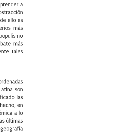
mprender a
abstracción
de ello es
erios más
 populismo
debate más
ente tales
ordenadas
Latina son
ficado las
 hecho, en
ómica a lo
as últimas
 geografía