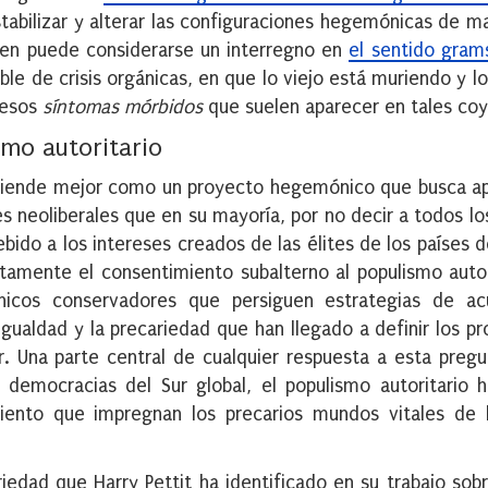
stabilizar y alterar las configuraciones hegemónicas de 
 bien puede considerarse un interregno en
el sentido gram
ble de crisis orgánicas, en que lo viejo está muriendo y l
 esos
síntomas mórbidos
que suelen aparecer en tales coy
smo autoritario
entiende mejor como un proyecto hegemónico que busca ap
s neoliberales que en su mayoría, por no decir a todos lo
ido a los intereses creados de las élites de los países d
tamente el consentimiento subalterno al populismo autor
icos conservadores que persiguen estrategias de ac
igualdad y la precariedad que han llegado a definir los p
r. Una parte central de cualquier respuesta a esta preg
democracias del Sur global, el populismo autoritario 
iento que impregnan los precarios mundos vitales de l
iedad que Harry Pettit ha identificado en su trabajo sob