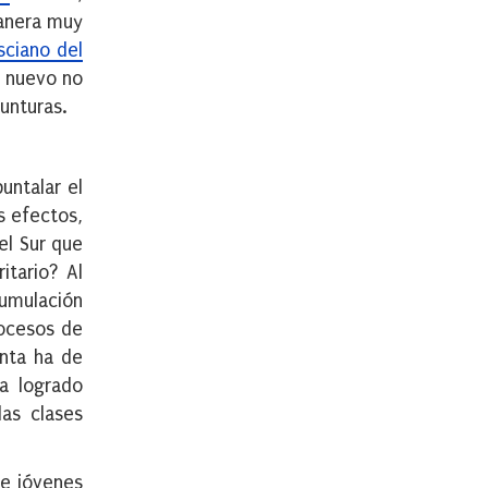
manera muy
sciano del
o nuevo no
unturas.
untalar el
s efectos,
el Sur que
itario? Al
umulación
rocesos de
unta ha de
ha logrado
as clases
re jóvenes