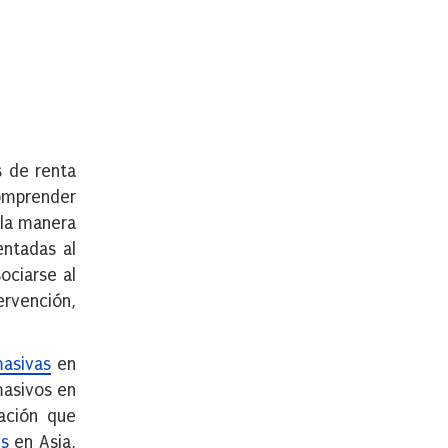
 de renta
comprender
 la manera
entadas al
ociarse al
ervención,
masivas
en
masivos en
ación que
es
en Asia,