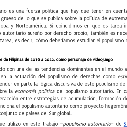
rio es una fuerza política que hay que tener en cuent
l grueso de lo que se publica sobre la política de extrem
ropa y Norteamérica. Si coincidimos en que es tarea i
o autoritario sureño por derecho propio, también es nec
area, es decir, cómo deberíamos estudiar el populismo a
te de Filipinas de 2016 a 2022, como personaje de videojuego
endo con una de las tendencias dominantes en el mundo
e en la actuación del populismo de derechas como
esti
nder en parte la lógica discursiva de este populismo de
obre la
economía política
del populismo autoritario. En 
teracción entre estrategias de acumulación, formación d
nciona el populismo autoritario como proyecto hegemón
conjunto de países del Sur global.
e utilizo en este trabajo –
populismo autoritario
– de
S