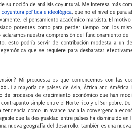
de su noción de análisis coyuntural. Me interesa más co
 coyuntura política e ideológica
, que no el nivel de pura 
ivamente, el pensamiento académico marxista. El motivo 
asiado potentes como para perder tiempo con los mist
llo aclaramos nuestra comprensión del funcionamiento del
eto, esto podría servir de contribución modesta a un 
ahegemónica que se requiere para desbaratar efectivam
rensión? Mi propuesta es que comencemos con las co
o XXI. La mayoría de países de Asia, África and América 
uto de procesos de crecimiento económico que han modi
n contrapunto simple entre el Norte rico y el Sur pobre. De
a tendencia como un avance hacia la convergencia econ
egable que la desigualdad entre países ha disminuido en l
una nueva geografía del desarrollo, también es una nueva