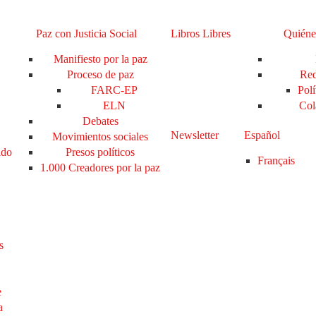
Paz con Justicia Social
Libros Libres
Quiéne
Manifiesto por la paz
Proceso de paz
Red
FARC-EP
Polí
ELN
Col
Debates
Newsletter
Español
Movimientos sociales
ado
Presos políticos
Français
1.000 Creadores por la paz
s
e
a