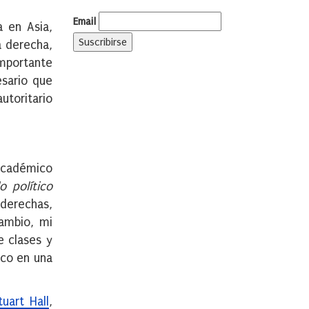
Email
a en Asia,
a derecha,
mportante
esario que
utoritario
 académico
lo político
 derechas,
cambio, mi
e clases y
ico en una
tuart Hall
,