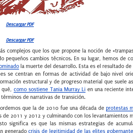
Descargar PDF
Descargar PDF
s complejos que los que propone la noción de «trampas
ndo pequeños cambios técnicos. En su lugar, hemos de 
nominado
la muerte del desarrollo. Esta es el resultado de
les se centran en formas de actividad de bajo nivel ori
formación estructural y de progreso material que suele as
r qué,
como sostiene Tania Murray Li
en una reciente int
n términos de narrativas de transición.
ecordemos que la de 2010 fue una década de
protestas 
bes de 2011 y 2012 y culminando con los levantamientos 
to significa es que las mismas estrategias de acumul
an generado
crisis de legitimidad de las elites gobernant