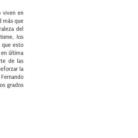
 viven en
ad más que
raleza del
tiene, los
s que esto
 en última
rte de las
eforzar la
Fernando
sos grados