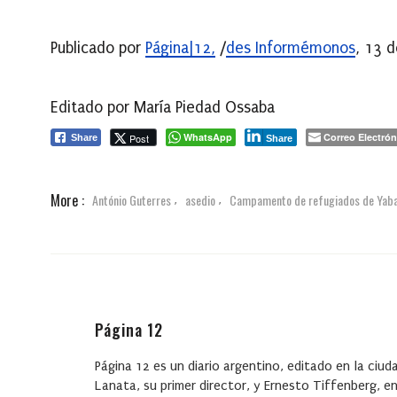
Publicado por
Página|12,
/
des Informémonos
, 13 
Editado por María Piedad Ossaba
WhatsApp
Correo Electrón
Post
Share
Share
More :
António Guterres
asedio
Campamento de refugiados de Yaba
,
,
Página 12
Página 12 es un diario argentino, editado en la ci
Lanata, su primer director, y Ernesto Tiffenberg, en