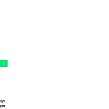
orge
 por