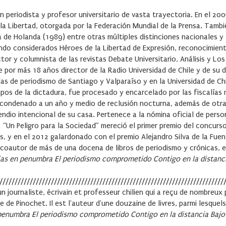
n periodista y profesor universitario de vasta trayectoria. En el 200
 la Libertad, otorgada por la Federación Mundial de la Prensa. Tamb
 de Holanda (1989) entre otras múltiples distinciones nacionales y
undo considerados Héroes de la Libertad de Expresión, reconocimie
ctor y columnista de las revistas Debate Universitario, Análisis y Lo
e por más 18 años director de la Radio Universidad de Chile y de su d
s de periodismo de Santiago y Valparaíso y en la Universidad de Ch
mpos de la dictadura, fue procesado y encarcelado por las fiscalías m
 condenado a un año y medio de reclusión nocturna, además de otra
ndio intencional de su casa. Pertenece a la nómina oficial de perso
a “Un Peligro para la Sociedad” mereció el primer premio del concurso
s, y en el 2012 galardonado con el premio Alejandro Silva de la Fuen
coautor de más de una docena de libros de periodismo y crónicas, e
ias en penumbra
El periodismo comprometido
Contigo en la distanc
//////////////////////////////////////////////////////////////////////////
n journaliste, écrivain et professeur chilien qui a reçu de nombreux 
e de Pinochet. Il est l'auteur d'une douzaine de livres, parmi lesquel
 penumbra
El periodismo comprometido
Contigo en la distancia
Bajo