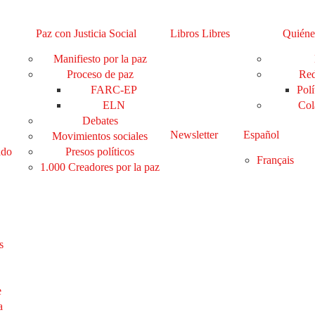
Paz con Justicia Social
Libros Libres
Quiéne
Manifiesto por la paz
Proceso de paz
Red
FARC-EP
Polí
ELN
Col
Debates
Newsletter
Español
Movimientos sociales
ado
Presos políticos
Français
1.000 Creadores por la paz
s
e
a