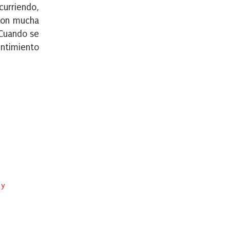
curriendo,
con mucha
 Cuando se
entimiento
 y