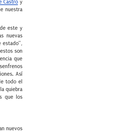
e Castro
y
te nuestra
 de este y
as nuevas
e estado”,
 estos son
lencia que
esenfrenos
iones. Así
de todo el
la quiebra
s que los
can nuevos