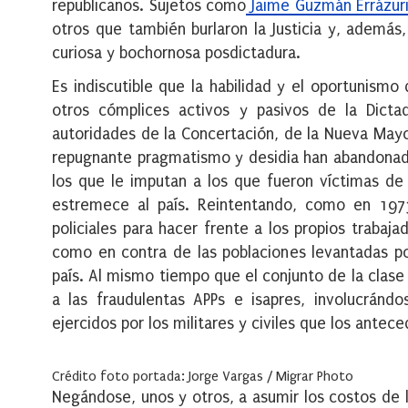
republicanos. Sujetos como
Jaime Guzmán Errázur
otros que también burlaron la Justicia y, además,
curiosa y bochornosa posdictadura.
Es indiscutible que la habilidad y el oportunism
otros cómplices activos y pasivos de la Dicta
autoridades de la Concertación, de la Nueva Mayo
repugnante pragmatismo y desidia han abandonado
los que le imputan a los que fueron víctimas de 
estremece al país. Reintentando, como en 1973, 
policiales para hacer frente a los propios trabaj
como en contra de las poblaciones levantadas por
país. Al mismo tiempo que el conjunto de la clase p
a las fraudulentas APPs e isapres, involucránd
ejercidos por los militares y civiles que los antec
Crédito foto portada: Jorge Vargas / Migrar Photo
Negándose, unos y otros, a asumir los costos de