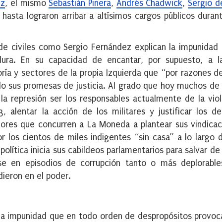
iz
, el mismo
Sebastián Piñera
,
Andrés Chadwick
,
Sergio d
 hasta lograron arribar a altísimos cargos públicos duran
o de civiles como Sergio Fernández explican la impunidad
dura. En su capacidad de encantar, por supuesto, a l
ría y sectores de la propia Izquierda que “por razones d
 sus promesas de justicia. Al grado que hoy muchos de
la represión ser los responsables actualmente de la vio
alentar la acción de los militares y justificar los d
adores que concurren a La Moneda a plantear sus vindicac
 los cientos de miles indigentes “sin casa” a lo largo 
olítica inicia sus cabildeos parlamentarios para salvar de 
ose en episodios de corrupción tanto o más deplorable
edieron en el poder.
 la impunidad que en todo orden de despropósitos provo