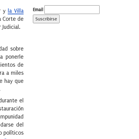
Email
r y
la Villa
a Corte de
Judicial.
idad sobre
a ponerle
cientos de
ra a miles
ue hay que
.
durante el
stauración
 impunidad
darse del
 políticos