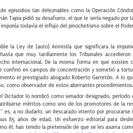
de episodios tan deleznables como la Operación Cóndo
zmán Tapia pidió su desafuero, el que le sería negado por l
ponía todavía el influjo del pinochetismo sobre el Poder 
le la Ley de (auto) Amnistía que significara la impun
 hasta que muy tardíamente los Tribunales accedieron 
recho internacional. De la misma forma en que existen 
se confinó en campos de concentración y sometió a tortu
momento el prestigiado abogado Roberto Garretón. A lo q
luso, como observador de estos aberrantes procedimientos
l Dictador lo nombró como senador designado, período 
 atribuirse méritos como uno de los promotores de la re
a” es, a no dudarlo, un descarado intento por procurarse
us 85 años de edad. Un esfuerzo editorial para deslin
como él, han tenido la pretensión de que se les asuma como