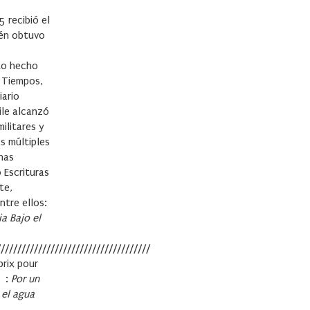
5 recibió el
ién obtuvo
nto hecho
s Tiempos,
iario
ile alcanzó
ilitares y
s múltiples
nas
 Escrituras
te,
ntre ellos:
ia
Bajo el
/////////////////////////////////////
prix pour
s :
Por un
 el agua