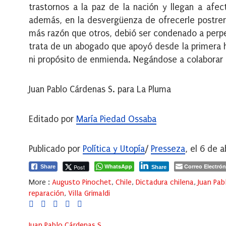
trastornos a la paz de la nación y llegan a afect
además, en la desvergüenza de ofrecerle postre
más razón que otros, debió ser condenado a perpe
trata de un abogado que apoyó desde la primera h
ni propósito de enmienda. Negándose a colaborar c
Juan Pablo Cárdenas S. para La Pluma
Editado por
María Piedad Ossaba
Publicado por
Política y Utopía
/
Presseza
, el 6 de 
WhatsApp
Correo Electrón
Post
Share
Share
More :
Augusto Pinochet
,
Chile
,
Dictadura chilena
,
Juan Pab
reparación
,
Villa Grimaldi
Juan Pablo Cárdenas S.