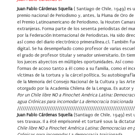
Juan Pablo Cárdenas Squella
( Santiago de Chile, 1949) es u
premio nacional de Periodismo y, antes, la Pluma de Oro de
el Premio Latinoamericano de Periodismo, la Houten Camara
extranjeras. Forma parte de los sesenta periodistas del m
por la Federación Internacional de Periodistas. Ha sido dire
así como del diario electrónico primeralínea.cl. También fu
digital. Se ha desempeñado como profesor de varias escuela
el grado de profesor titular y senador universitario. En tie
los jueces abyectos en múltiples oportunidades. Así como
formas de acoso tanto a él como a su familia, como el ince
víctimas de la tortura y la cárcel política. Su autobiografí
de la Memoria del Consejo Nacional de la Cultura y las Arte
otorgado por la Academia Chilena de la Lengua. Es autor y 
Por un Chile libre
NO a Pinochet
América Latina: Democrac
agua
Crónicas para incomodar
La democracia traicionada
/////////////////////////////////////////////////////////////////
Juan Pablo Cárdenas Squella
(Santiago de Chile, 1949) est u
ses travaux. Il a été emprisonné et torturé sous la dictatur
Chile libre
NO a Pinochet
América Latina: Democracias en
Crónicas para incomodar
La democracia traicionada