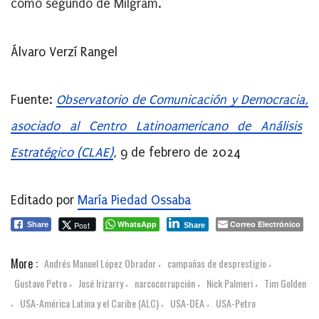
como segundo de Milgram.
Álvaro Verzí Rangel
Fuente:
Observatorio de Comunicación y Democracia,
asociado al Centro Latinoamericano de Análisis
Estratégico (CLAE)
, 9 de febrero de 2024
Editado por
María Piedad Ossaba
WhatsApp
Correo Electrónico
Post
Share
Share
More :
Andrés Manuel López Obrador
campañas de desprestigio
,
,
Gustavo Petro
José Irizarry
narcocorrupción
Nick Palmeri
Tim Golden
,
,
,
,
USA-América Latina y el Caribe (ALC)
USA-DEA
USA-Petro
,
,
,