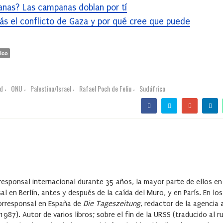
anas? Las campanas doblan por tí
ás el conflicto de Gaza y por qué cree que puede
ico
rd
ONU
Palestina/Israel
Rafael Poch de Feliu
Sudáfrica
,
,
,
,
responsal internacional durante 35 años, la mayor parte de ellos e
l en Berlín, antes y después de la caída del Muro, y en París. En lo
orresponsal en España de
Die Tageszeitung
, redactor de la agencia
987). Autor de varios libros; sobre el fin de la URSS (traducido al r