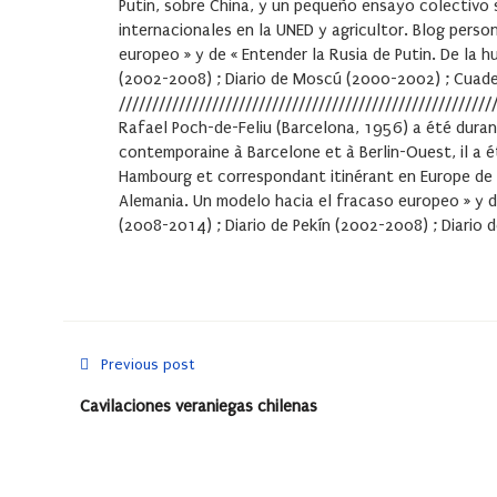
Putin, sobre China, y un pequeño ensayo colectivo s
internacionales en la UNED y agricultor. Blog perso
europeo » y de « Entender la Rusia de Putin. De la hu
(2002-2008) ; Diario de Moscú (2000-2002) ; Cuad
////////////////////////////////////////////////////////
Rafael Poch-de-Feliu
(Barcelona, 1956) a été durant
contemporaine à Barcelone et à Berlin-Ouest, il a 
Hambourg et correspondant itinérant en Europe de l’
Alemania. Un modelo hacia el fracaso europeo » y de «
(2008-2014) ; Diario de Pekín (2002-2008) ; Diari
Previous post
Cavilaciones veraniegas chilenas