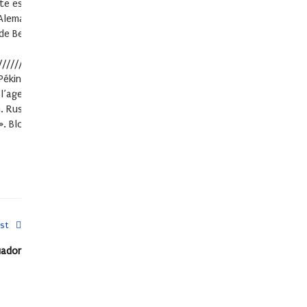
nte es profesor de relaciones
a Alemania. Un modelo hacia el fracaso
 de Berlín (2008-2014) ; Diario de Pekín
///////////////////////////////////////////////
n et à Paris. Avant il a étudié l’Histoire
l’agence allemande de presse « DPA » à
. Rusia 1985-2002 » ; « La quinta
Blogs : Diario de París ; Diario de Berlín
st
uador