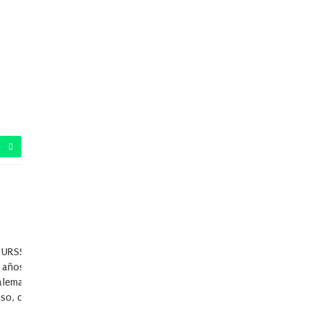
n URSS/Rusia (1988-2002) y China (2002-
s años setenta y ochenta, estudió historia
 alemana de prensa DPA en Hamburgo y
uso, chino y portugués), sobre la Rusia de