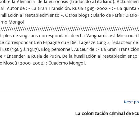
obre la Alemania de la eurocrisis (traducido al italiano). Actualme
nal. Autor de : « La Gran Transición. Rusia 1985-2002 » ; « La quint
millación al restablecimiento ». Otros blogs : Diario de París ; Diario
erno Mongol
///////////////////////////////////////////////////////////////////////////
 plus de vingt ans correspondant de « La Vanguardia » à Moscou à Péki
été correspondant en Espagne du « Die Tageszeitung », rédacteur de 
Est (1983 à 1987). Blog personnel. Auteur de : « La Gran Transición
 Entender la Rusia de Putin. De la humiliación al restablecimiento ». 
o de Moscú (2000-2002) ; Cuaderno Mongol.
Next po
La colonización criminal de Ec