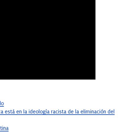
do
a está en la ideología racista de la eliminación del
tina