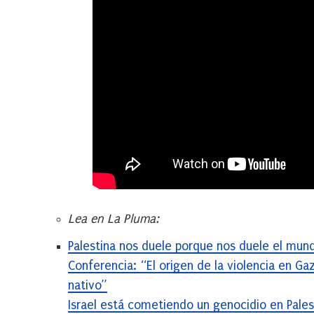
Lea en La Pluma:
Palestina nos duele porque nos duele el mun
Conferencia: “El origen de la violencia en Gaz
nativo”
Israel está cometiendo un genocidio en Pales