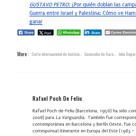
GUSTAVO PETRO:
¿Por quién doblan las camp
Guerra entre Israel y Palestina: Cómo ve Ham
ganar
WhatsApp
Correo Electrón
Post
Share
Share
More :
Corte internacional de Justicia
Genocidio de Gaza
John Duga
,
,
Rafael Poch De Feliu
Rafael Poch-de-Feliu
(Barcelona, 1956) ha sido cor
2008) para
La Vanguardia
. También fue corresponsa
contemporánea en Barcelona y Berlín Oeste, fue c
corresponsal itinerante en Europa del Este (1983 – 1