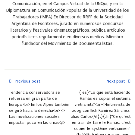
Comunicación, en el Campus Virtual de la UNQui, y en la
Diplomatura en Comunicación Popular de la Universidad de los
Trabajadores (IMPA) Ex Director de RRPP de la Sociedad
Argentina de Escritores, jurado en numerosos concursos
literarios y festivales cinematográficos, publica artículos
periodísticos regularmente en diversos medios. Miembro
fundador del Movimiento de Documentalistas.
Previous post
Next post
Tendencia conservadora se
{:es}“Lo que está haciendo
refuerza en gran parte de
Hamás es copiar el sistema
Europa <br> En los Alpes también
vietnamita”<br><i>Entrevista de
se giró hacia la derecha<br> <i>
2009 con Ilich Ramírez Sánchez,
Las movilizaciones sociales
alias Carlos</i>{:}{:fr}“Ce qu’est
impactan poco en las urnas</i>
en train de faire le Hamas, c’est
copier le système vietnamien”
<br><i>Entretien de 2009 avec