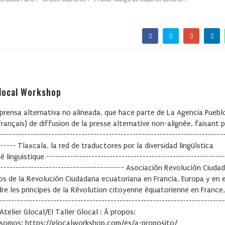
Glocal Workshop
 prensa alternativa no alineada, que hace parte de La Agencia Puebl
français) de diffusion de la presse alternative non-alignée. faisant p
------------------------------------------------------------------------
------- Tlaxcala, la red de traductores por la diversidad lingüística
linguistique -----------------------------------------------------------
-------------------------------------------- Asociación Revolución Ciuda
ios de la Revolución Ciudadana ecuatoriana en Francia, Europa y en e
re les principes de la Révolution citoyenne équatorienne en France,
-------------------------------------------------------------------------
L’Atelier Glocal/El Taller Glocal : Á propos:
 somos: https://glocalworkshop.com/es/a-proposito/