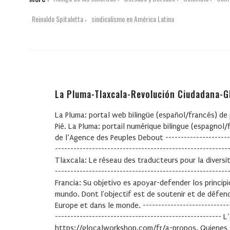
Reinaldo Spitaletta
sindicalismo en América Latina
,
La Pluma-Tlaxcala-Revolución Ciudadana-
La Pluma: portal web bilingüe (español/francés) de
Pié. La Pluma: portail numérique bilingue (espagnol/
de l’Agence des Peuples Debout -----------------------
-------------------------------------------------------
Tlaxcala: Le réseau des traducteurs pour la diversité 
------------------------------------------------------
Francia: Su objetivo es apoyar-defender los princip
mundo. Dont l'objectif est de soutenir et de défend
Europe et dans le monde. ------------------------------
------------------------------------------------------ 
https://glocalworkshop.com/fr/a-propos. Quienes