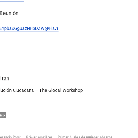
Reunión
kEYpbaxG9uazNHpDZWgPFia.1
vitan
olución Ciudadana – The Glocal Workshop
ico
erencia París
Grèves ouvrières
Primer huelga de mujeres obreras
,
,
,