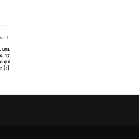
st
, una
s, 17
o qui
e {:}