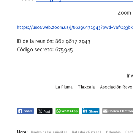
Zoom 
https://us06web.zoom.us/j/86296172943?pwd=VafQg3b
ID de la reunión: 862 9617 2943
Código secreto: 675945
In
La Pluma – Tlaxcala – Asociación Rev
WhatsApp
Correo Electrón
Post
Share
Share
More :
Huelga de las señoritas
Betsabé y Betsabé
Colombia
Conf
,
,
,