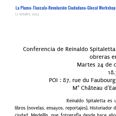
La Pluma-Tlaxcala-Revolución Ciudadana-Glocal Workshop
17 octubre, 2023
Conferencia de Reinaldo Spitaletta
obreras e
Martes 24 de 
18.
POI : 87, rue du Faubourg
M° Château d’Eau
Reinaldo Spitaletta es
libros (novelas, ensayos, reportajes). Historiador 
ciudad, Medellín, que fotografía desde hace año