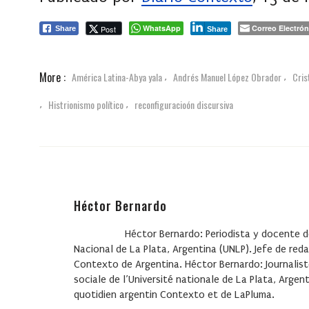
WhatsApp
Correo Electrón
Post
Share
Share
More :
América Latina-Abya yala
Andrés Manuel López Obrador
Cris
,
,
Histrionismo político
reconfiguracioón discursiva
,
,
Héctor Bernardo
Héctor Bernardo: Periodista y docente d
Nacional de La Plata, Argentina (UNLP). Jefe de red
Contexto de Argentina. Héctor Bernardo: Journalist
sociale de l’Université nationale de La Plata, Arge
quotidien argentin Contexto et de LaPluma.