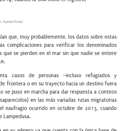
. Fuente Portal.
alan que, muy probablemente, los datos sobre
estas
as complicaciones para verificar los denominados
es que se pierden en el mar sin que nadie se entere
te.
nta casos de personas –incluso refugiados y
 de frontera o en su trayecto hacia un destino fuera
to se puso en marcha para dar respuesta a conteos
saparecidos) en las más variadas rutas migratorias
el naufragio ocurrido en octubre de 2013, cuando
 de Lampedusa.
da en su género ya que cuenta con la única base de