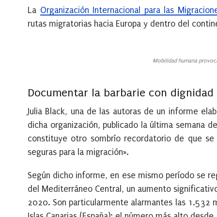
La
Organización Internacional para las Migracion
rutas migratorias hacia Europa y dentro del contin
Mobilidad humana provoca
Documentar la barbarie con dignidad
Julia Black, una de las autoras de un informe ela
dicha organización, publicado la última semana d
constituye otro sombrío recordatorio de que se
seguras para la migración».
Según dicho informe, en ese mismo período se reg
del Mediterráneo Central, un aumento significati
2020. Son particularmente alarmantes las 1.532 m
Islas Canarias (España): el número más alto desde 