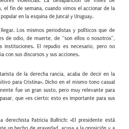
eores violencias. La desaparición de miles de
s, el fin de semana, cuando vimos el accionar de la
n popular en la esquina de Juncal y Uruguay.
llegar. Los mismos periodistas y políticos que de
s de odio, de muerte, de “son ellos o nosotros”,
 instituciones. El repudio es necesario, pero no
a con sus discursos y sus acciones.
rista de la derecha rancia, acaba de decir en la
tivo para Cristina». Dicho en el mismo tono casual
mente fue un gran susto, pero muy relevante para
 pasar, que «es cierto: esto es importante para sus
derechista Patricia Bullrich: «El presidente está
te un hecho de gravedad, acusa a la oposición y a