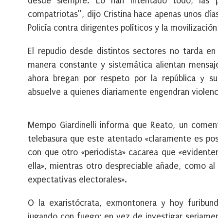
desde siempre. Lo han intentado todo, las p
compatriotas”, dijo Cristina hace apenas unos día
Policía contra dirigentes políticos y la movilizació
El repudio desde distintos sectores no tarda en 
manera constante y sistemática alientan mensaje
ahora bregan por respeto por la república y sus
absuelve a quienes diariamente engendran violenci
Mempo Giardinelli informa que Reato, un comenta
telebasura que este atentado «claramente es posi
con que otro «periodista» cacarea que «evidente
ella», mientras otro despreciable añade, como al
expectativas electorales».
O la exaristócrata, exmontonera y hoy furibunda 
jugando con fuego: en vez de investigar seriamen