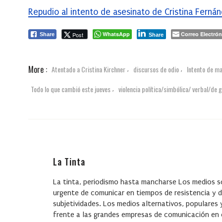
Repudio al intento de asesinato de Cristina Ferná
WhatsApp
Correo Electrón
Post
Share
Share
More :
Atentado a Cristina Kirchner
discursos de odio
Intento de ma
,
,
Todo lo que cambió este jueves
violencia política/simbólica/ verbal/de 
,
La Tinta
La tinta, periodismo hasta mancharse Los medios s
urgente de comunicar en tiempos de resistencia y d
subjetividades. Los medios alternativos, populare
frente a las grandes empresas de comunicación en cr