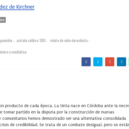
ndez de Kirchner
ico
gnicidio
pistola calibre 380
relato de odio derechista
,
,
,
género y mediática
on producto de cada época. La tinta nace en Córdoba ante la nece
e tomar partido en la disputa por la construcción de nuevas
s y comunitarios hemos demostrado ser una alternativa consolidada
isis de credibilidad. Se trata de un combate desigual, pero se está