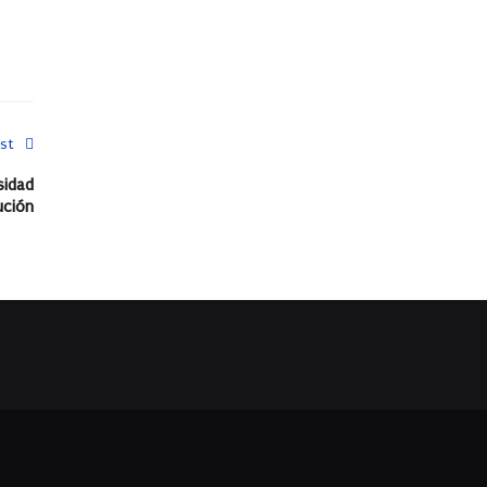
st
sidad
ución