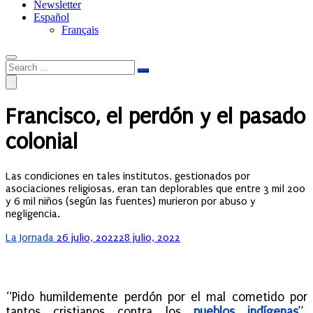
Newsletter
Español
Français
Francisco, el perdón y el pasado
colonial
Las condiciones en tales institutos, gestionados por
asociaciones religiosas, eran tan deplorables que entre 3 mil 200
y 6 mil niños (según las fuentes) murieron por abuso y
negligencia.
Posted
La Jornada
26 julio, 2022
28 julio, 2022
on
“Pido humildemente perdón por el mal cometido por
tantos cristianos contra los
pueblos indígenas
”,