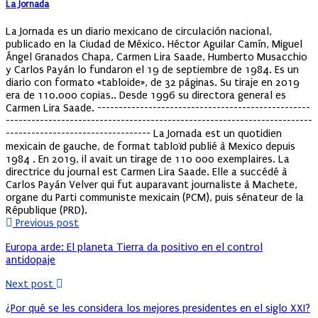
La Jornada
La Jornada es un diario mexicano de circulación nacional,
publicado en la Ciudad de México. Héctor Aguilar Camín, Miguel
Ángel Granados Chapa, Carmen Lira Saade, Humberto Musacchio
y Carlos Payán lo fundaron el 19 de septiembre de 1984. Es un
diario con formato «tabloide», de 32 páginas. Su tiraje en 2019
era de 110.000 copias.. Desde 1996 su directora general es
Carmen Lira Saade. --------------------------------------------------
------------------------------------------------------------------------
---------------------------------- La Jornada est un quotidien
mexicain de gauche, de format tabloïd publié à Mexico depuis
1984 . En 2019, il avait un tirage de 110 000 exemplaires. La
directrice du journal est Carmen Lira Saade. Elle a succédé à
Carlos Payán Velver qui fut auparavant journaliste à Machete,
organe du Parti communiste mexicain (PCM), puis sénateur de la
République (PRD).
Previous post
Europa arde: El planeta Tierra da positivo en el control
antidopaje
Next post
¿Por qué se les considera los mejores presidentes en el siglo XXI?