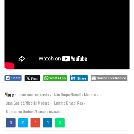
WhatsApp
Correo Electrónico
Post
Share
Share
More :
incursión terrorista
Iván Duque/Nicolás Maduro
,
,
Juan Guaidó/Nicolás Maduro
Luigino Bracci Roa
,
,
Operación Gedeón/Fracaso invasión