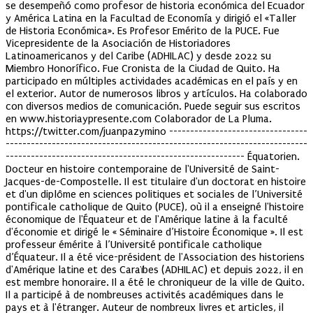
se desempeñó como profesor de historia económica del Ecuador
y América Latina en la Facultad de Economía y dirigió el «Taller
de Historia Económica». Es Profesor Emérito de la PUCE. Fue
Vicepresidente de la Asociación de Historiadores
Latinoamericanos y del Caribe (ADHILAC) y desde 2022 su
Miembro Honorífico. Fue Cronista de la Ciudad de Quito. Ha
participado en múltiples actividades académicas en el país y en
el exterior. Autor de numerosos libros y artículos. Ha colaborado
con diversos medios de comunicación. Puede seguir sus escritos
en www.historiaypresente.com Colaborador de La Pluma.
https://twitter.com/juanpazymino ---------------------------------
------------------------------------------------------------------------
--------------------------------------------------------- Équatorien.
Docteur en histoire contemporaine de l'Université de Saint-
Jacques-de-Compostelle. Il est titulaire d'un doctorat en histoire
et d'un diplôme en sciences politiques et sociales de l’Université
pontificale catholique de Quito (PUCE), où il a enseigné l'histoire
économique de l'Équateur et de l'Amérique latine à la faculté
d'économie et dirigé le « Séminaire d’Histoire Économique ». Il est
professeur émérite à l’Université pontificale catholique
d’Équateur. Il a été vice-président de l'Association des historiens
d'Amérique latine et des Caraïbes (ADHILAC) et depuis 2022, il en
est membre honoraire. Il a été le chroniqueur de la ville de Quito.
Il a participé à de nombreuses activités académiques dans le
pays et à l'étranger. Auteur de nombreux livres et articles, il