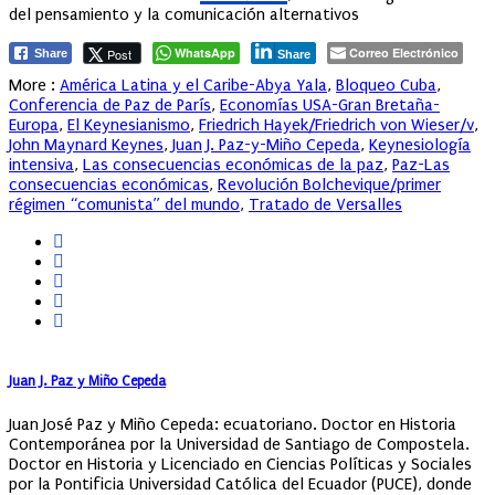
del pensamiento y la comunicación alternativos
WhatsApp
Correo Electrónico
Post
Share
Share
More :
América Latina y el Caribe-Abya Yala
,
Bloqueo Cuba
,
Conferencia de Paz de París
,
Economías USA-Gran Bretaña-
Europa
,
El Keynesianismo
,
Friedrich Hayek/Friedrich von Wieser/v
,
John Maynard Keynes
,
Juan J. Paz-y-Miño Cepeda
,
Keynesiología
intensiva
,
Las consecuencias económicas de la paz
,
Paz-Las
consecuencias económicas
,
Revolución Bolchevique/primer
régimen “comunista” del mundo
,
Tratado de Versalles
Juan J. Paz y Miño Cepeda
Juan José Paz y Miño Cepeda: ecuatoriano. Doctor en Historia
Contemporánea por la Universidad de Santiago de Compostela.
Doctor en Historia y Licenciado en Ciencias Políticas y Sociales
por la Pontificia Universidad Católica del Ecuador (PUCE), donde