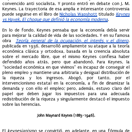
convencido anti socialista. Y pronto entró en debate con J. M.
Keynes. La trayectoria de esa amplia e interesante controversia
puede seguirse en el libro de
Nicholas Wapshott
titulado
Keynes
vs Hayek. El choque que definió la economía moderna
.
En lo de fondo, Keynes pensaba que la economía debía servir
para mejorar la calidad de vida de las sociedades. Y en su famosa
obra
Teoría general de la ocupación, el interés y el dinero
,
publicada en 1936, desarrolló ampliamente su ataque a la teoría
económica clásica y ortodoxa, basada en la creencia absoluta
sobre el mercado libre, que el mismo Keynes confiesa haber
defendido años atrás, pero que abandonó. Para Keynes, la
“sociedad económica en que vivimos” es incapaz de conseguir el
pleno empleo y mantiene una arbitraria y desigual distribución de
la riqueza y los ingresos. Abogó, por tanto, por el
intervencionismo estatal en la economía, a fin de dinamizar la
demanda y con ello el empleo; pero, además, estuvo claro del
papel que deben jugar los impuestos para una adecuada
redistribución de la riqueza y singularmente destacó el impuesto
sobre las herencias.
John Maynard Keynes (1883-1946).
El
keynesianismo
se convirtió, en adelante, en una fórmula de