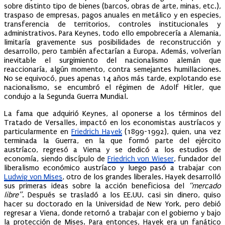
sobre distinto tipo de bienes (barcos, obras de arte, minas, etc.),
traspaso de empresas, pagos anuales en metálico y en especies,
transferencia de territorios, controles institucionales y
administrativos. Para Keynes, todo ello empobrecería a Alemania,
limitaría gravemente sus posibilidades de reconstrucción y
desarrollo, pero también afectarían a Europa. Además, volverían
inevitable el surgimiento del nacionalismo alemán que
reaccionaría, algún momento, contra semejantes humillaciones.
No se equivocó, pues apenas 14 años más tarde, explotando ese
nacionalismo, se encumbró el régimen de Adolf Hitler, que
condujo a la Segunda Guerra Mundial.
La fama que adquirió Keynes, al oponerse a los términos del
Tratado de Versalles, impactó en los economistas austríacos y
particularmente en
Friedrich Hayek
(1899-1992), quien, una vez
terminada la Guerra, en la que formó parte del ejército
austríaco, regresó a Viena y se dedicó a los estudios de
economía, siendo discípulo de
Friedrich von Wieser
, fundador del
liberalismo económico austríaco y luego pasó a trabajar con
Ludwig von Mises
, otro de los grandes liberales. Hayek desarrolló
sus primeras ideas sobre la acción beneficiosa del
“mercado
libre”
. Después se trasladó a los EE.UU. casi sin dinero, quiso
hacer su doctorado en la Universidad de New York, pero debió
regresar a Viena, donde retornó a trabajar con el gobierno y bajo
la protección de Mises. Para entonces, Hayek era un fanático