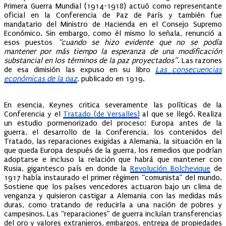
Primera Guerra Mundial (1914-1918) actuó como representante
oficial en la Conferencia de Paz de París y también fue
mandatario del Ministro de Hacienda en el Consejo Supremo
Económico. Sin embargo, como él mismo lo señala, renunció a
esos puestos
“cuando se hizo evidente que no se podía
mantener por más tiempo la esperanza de una modificación
substancial en los términos de la paz proyectados”
. Las razones
de esa dimisión las expuso en su libro
Las consecuencias
económicas de la paz
, publicado en 1919.
En esencia, Keynes critica severamente las políticas de la
Conferencia y el
Tratado (de Versalles)
al que se llegó. Realiza
un estudio pormenorizado del proceso: Europa antes de la
guerra, el desarrollo de la Conferencia, los contenidos del
Tratado, las reparaciones exigidas a Alemania, la situación en la
que queda Europa después de la guerra, los remedios que podrían
adoptarse e incluso la relación que habrá que mantener con
Rusia, gigantesco país en donde la
Revolución Bolchevique
de
1917 había instaurado el primer régimen “comunista” del mundo.
Sostiene que los países vencedores actuaron bajo un clima de
venganza y quisieron castigar a Alemania con las medidas más
duras, como tratando de reducirla a una nación de pobres y
campesinos. Las “reparaciones” de guerra incluían transferencias
del oro y valores extranjeros, embargos, entrega de propiedades