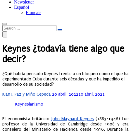
Newsletter
Español
Français
Keynes ¿todavía tiene algo que
decir?
¿Qué habría pensado Keynes frente a un bloqueo como el que ha
experimentado Cuba durante seis décadas y que ha impedido el
desarrollo de su sociedad?
Posted
Juan J. Paz y Miño Cepeda
20 abril, 2022
20 abril, 2022
on
Keynesianismo
El economista británico
John Maynard Keynes
(1883-1946) fue
profesor de la Universidad de Cambridge desde 1908 y era
consejero del Ministerio de Hacienda desde 1916. Durante la