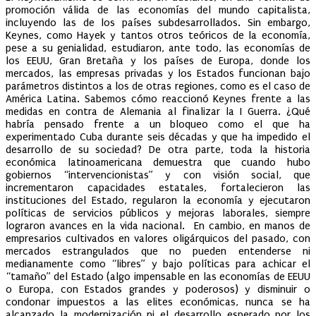
promoción válida de las economías del mundo capitalista,
incluyendo las de los países subdesarrollados. Sin embargo,
Keynes, como Hayek y tantos otros teóricos de la economía,
pese a su genialidad, estudiaron, ante todo, las economías de
los EEUU, Gran Bretaña y los países de Europa, donde los
mercados, las empresas privadas y los Estados funcionan bajo
parámetros distintos a los de otras regiones, como es el caso de
América Latina. Sabemos cómo reaccionó Keynes frente a las
medidas en contra de Alemania al finalizar la I Guerra. ¿Qué
habría pensado frente a un bloqueo como el que ha
experimentado Cuba durante seis décadas y que ha impedido el
desarrollo de su sociedad? De otra parte, toda la historia
económica latinoamericana demuestra que cuando hubo
gobiernos “intervencionistas” y con visión social, que
incrementaron capacidades estatales, fortalecieron las
instituciones del Estado, regularon la economía y ejecutaron
políticas de servicios públicos y mejoras laborales, siempre
lograron avances en la vida nacional. En cambio, en manos de
empresarios cultivados en valores oligárquicos del pasado, con
mercados estrangulados que no pueden entenderse ni
medianamente como “libres” y bajo políticas para achicar el
“tamaño” del Estado (algo impensable en las economías de EEUU
o Europa, con Estados grandes y poderosos) y disminuir o
condonar impuestos a las elites económicas, nunca se ha
alcanzado la modernización ni el desarrollo esperado por los