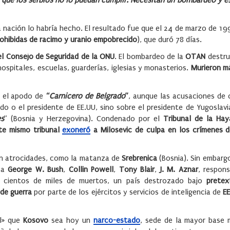
que los serbios no lo puedan cumplir. Necesitan un bombardeo y es
 nación lo habría hecho. El resultado fue que el 24 de marzo de 19
ohibidas de racimo y uranio empobrecido
), que duró 78 días.
l Consejo de Seguridad de la ONU
. El bombardeo de la
OTAN
destr
ospitales, escuelas, guarderías, iglesias y monasterios.
Murieron m
so el apodo de
“
Carnicero de Belgrado
”
, aunque las acusaciones de 
ado o el presidente de EE.UU, sino sobre el presidente de Yugoslav
es
” (Bosnia y Herzegovina). Condenado por el
Tribunal de la Hay
te mismo tribunal
exoneró
a Milosevic de culpa en los crímenes d
on atrocidades, como la matanza de
Srebrenica
(Bosnia). Sin embarg
i a
George W. Bush
,
Collin Powell
,
Tony Blair
,
J. M. Aznar
, respons
jó cientos de miles de muertos, un país destrozado bajo
pretex
de guerra
por parte de los ejércitos y servicios de inteligencia de
E
al» que
Kosovo
sea hoy un
narco-estado
, sede de la mayor base m