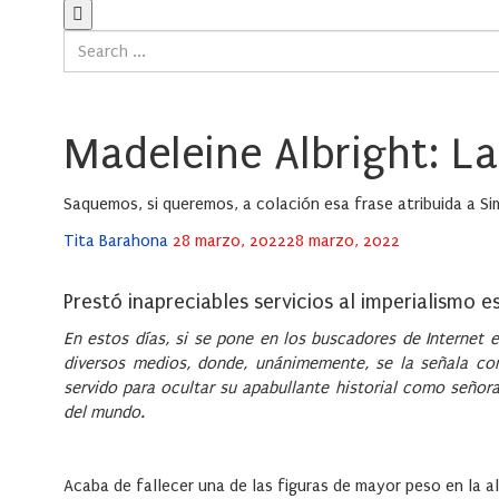
Madeleine Albright: La
Saquemos, si queremos, a colación esa frase atribuida a Sim
Posted
Tita Barahona
28 marzo, 2022
28 marzo, 2022
on
Prestó inapreciables servicios al imperialismo 
En estos días, si se pone en los buscadores de Internet 
diversos medios, donde, unánimemente, se la señala com
servido para ocultar su apabullante historial como señora 
del mundo.
Acaba de fallecer una de las figuras de mayor peso en la a