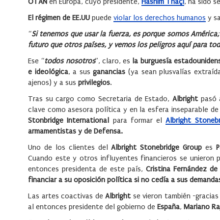
OTAN
en Europa, cuyo presidente,
Hashim Thaçi
, ha sido 
El régimen de EE.UU
puede
violar los derechos humanos
y sa
“
Si tenemos que usar la fuerza, es porque somos América;
futuro que otros países, y vemos los peligros aquí para to
Ese “
todos nosotros
”, claro, es
la burguesía estadouniden
e ideológica
, a sus
ganancias
(ya sean plusvalías extraíd
ajenos) y a sus
privilegios
.
Tras su cargo como Secretaria de Estado,
Albright
pasó a
clave como asesora política y en la esfera inseparable d
Stonbridge International
para formar el
Albright Stoneb
armamentistas y de Defensa.
Uno de los clientes del
Albright Stonebridge Group
es
P
Cuando este y otros influyentes financieros se unieron 
entonces presidenta de este país,
Cristina Fernández de 
financiar a su oposición política si no cedía a sus demanda
Las artes coactivas de
Albright
se vieron también -gracias 
al entonces presidente del gobierno de
España
,
Mariano Ra