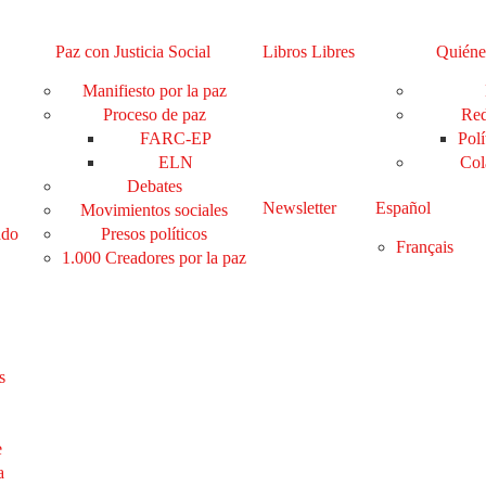
Paz con Justicia Social
Libros Libres
Quiéne
Manifiesto por la paz
Proceso de paz
Red
FARC-EP
Polí
ELN
Col
Debates
Newsletter
Español
Movimientos sociales
ado
Presos políticos
Français
1.000 Creadores por la paz
s
e
a