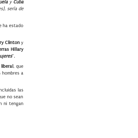
uela
y
Cuba
s), sería de
e ha estado
ary Clinton
y
ras Hillary
ujeres
”.
liberal
, que
s hombres a
incluidas las
 Que no sean
an ni tengan