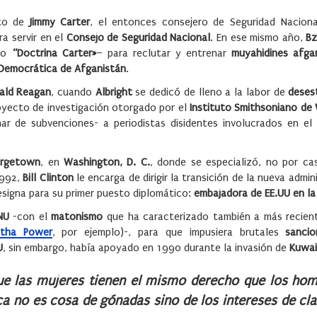
to de
Jimmy Carter
, el entonces consejero de Seguridad Nacion
ara servir en el
Consejo de Seguridad Nacional
. En ese mismo año,
Bz
omo
“Doctrina Carter»
– para reclutar y entrenar
muyahidines afga
a Democrática de Afganistán
.
ald Reagan
, cuando
Albright
se dedicó de lleno a la labor de
desest
royecto de investigación otorgado por el
Instituto Smithsoniano de
nar de subvenciones- a periodistas disidentes involucrados en el
orgetown
, en
Washington, D. C.
, donde se especializó, no por cas
1992,
Bill Clinton
le encarga de dirigir la transición de la nueva admin
designa para su primer puesto diplomático:
embajadora de EE.UU en l
NU
-con el
matonismo
que ha caracterizado también a más recien
tha Power
, por ejemplo)-, para que impusiera brutales
sancio
U
, sin embargo, había apoyado en 1990 durante la invasión de
Kuwai
ue las mujeres tienen el mismo derecho que los hom
ica no es cosa de gónadas sino de los intereses de cl