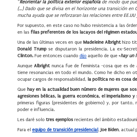
“
Reorientar la política exterior española
de modo que pue
(…) Dado que se divisa en el horizonte una transición en 
mucha ayuda que se reforzaran las relaciones entre EE.UU
Por supuesto, en este caso no hubo resistencia a las órde
en las
filas preferentes de los lacayos del régimen estado
Una de las últimas veces en que
Madeleine Albright
hizo ti
Donald Trump
se disputaron la presidencia. La ex-Secre
Clinton.
Fue entonces cuando
dijo
aquello de que «
hay un l
Aunque
Albright
nunca fue de feminista -cosa que es de a
tiene resonancias en todo el mundo. Como he dicho en ot
ocupar cargos de responsabilidad,
la política no es cosa d
Que
hay en la actualidad buen número de mujeres que sos
agresiones bélicas, la guerra económica, el imperialismo 
primeras figuras (presidentes de gobierno) y, por tanto,
poder e influencia.
Les daré solo
tres ejemplos
recientes del ámbito estadoun
Para el
equipo de transición presidencial
,
Joe Biden
, actual