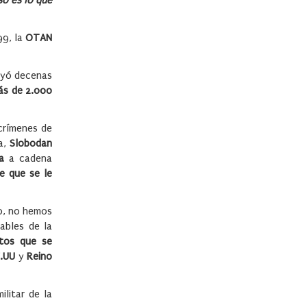
o es lo que
99, la
OTAN
uyó decenas
ás de 2.000
crímenes de
ia,
Slobodan
a
a cadena
e que se le
o, no hemos
ables de la
tos que se
E.UU
y
Reino
ilitar de la