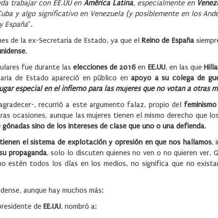
da trabajar con EE.UU en
América Latina
, especialmente en
Venez
Cuba y algo significativo en Venezuela (y posiblemente en los Ande
 y España
”.
nes de la ex-Secretaria de Estado, ya que el
Reino de España
siempr
unidense
.
tulares fue durante las
elecciones de 2016
en
EE.UU
, en las que
Hill
taria de Estado apareció en público en
apoyo a su colega de guer
ugar especial en el infierno para las mujeres que no votan a otras m
gradecer-, recurrió a este argumento falaz, propio del
feminismo 
ras ocasiones, aunque las mujeres tienen el mismo derecho que lo
e gónadas sino de los intereses de clase que uno o una defienda
.
tienen el sistema de explotación y opresión en que nos hallamos
, 
y su propaganda
, solo lo discuten quienes no ven o no quieren ver.
 no estén todos los días en los medios, no significa que no exist
idense, aunque hay muchos más:
 presidente de
EE.UU
, nombró a: