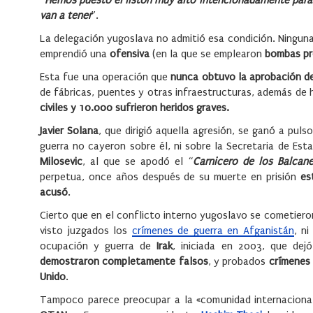
“
Hemos puesto el listón muy alto intencionadamente para 
van a tener
”.
La delegación yugoslava no admitió esa condición. Ninguna
emprendió una
ofensiva
(en la que se emplearon
bombas pr
Esta fue una operación que
nunca obtuvo la aprobación de
de fábricas, puentes y otras infraestructuras, además de h
civiles y 10.000 sufrieron heridos graves.
Javier Solana
, que dirigió aquella agresión, se ganó a pul
guerra no cayeron sobre él, ni sobre la Secretaria de Est
Milosevic
, al que se apodó el “
Carnicero de los Balcan
perpetua, once años después de su muerte en prisión
es
acusó
.
Cierto que en el conflicto interno yugoslavo se cometier
visto juzgados los
crímenes de guerra en Afganistán
, n
ocupación y guerra de
Irak
, iniciada en 2003, que de
demostraron completamente falsos
, y probados
crímenes 
Unido
.
Tampoco parece preocupar a la «comunidad internacion