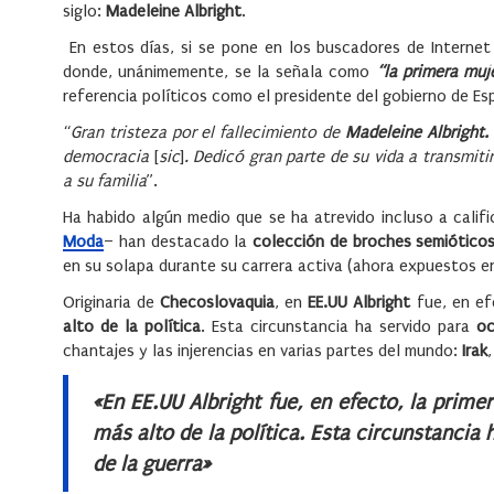
siglo:
Madeleine Albright
.
En estos días, si se pone en los buscadores de Internet
donde, unánimemente, se la señala como
“la primera muj
referencia políticos como el presidente del gobierno de Es
“
Gran tristeza por el fallecimiento de
Madeleine Albright.
democracia
[
sic
]
. Dedicó gran parte de su vida a transmi
a su familia
”.
Ha habido algún medio que se ha atrevido incluso a califi
Moda
– han destacado la
colección de broches semiótico
en su solapa durante su carrera activa (ahora expuestos e
Originaria de
Checoslovaquia
, en
EE.UU
Albright
fue, en ef
alto de la política
. Esta circunstancia ha servido para
oc
chantajes y las injerencias en varias partes del mundo:
Irak
«En EE.UU Albright fue, en efecto, la prime
más alto de la política. Esta circunstancia
de la guerra»