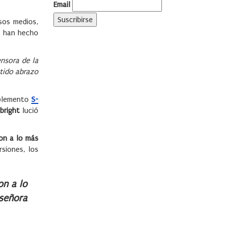
Email
sos medios,
o han hecho
ensora de la
ntido abrazo
plemento
S-
lbright
lució
ron a lo más
rsiones, los
on a lo
 señora