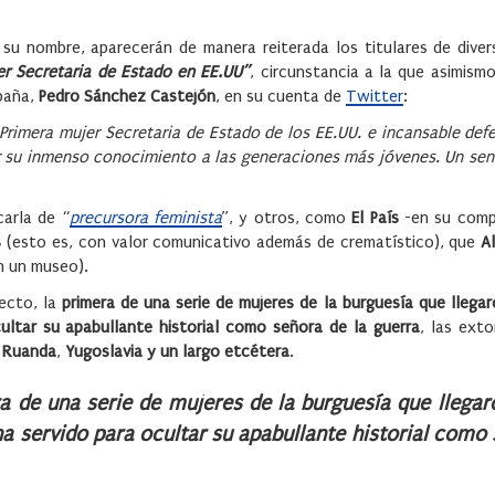
 su nombre, aparecerán de manera reiterada los titulares de diver
er Secretaria de Estado en EE.UU”
, circunstancia a la que asimism
paña,
Pedro Sánchez Castejón
, en su cuenta de
Twitter
:
Primera mujer Secretaria de Estado de los EE.UU. e incansable def
tir su inmenso conocimiento a las generaciones más jóvenes. Un se
carla de “
precursora feminista
”, y otros, como
El País
-en su com
s
(esto es, con valor comunicativo además de crematístico), que
A
n un museo).
ecto, la
primera de una serie de mujeres de la burguesía que llega
ultar su
apabullante historial como señora de la guerra
, las exto
,
Ruanda
,
Yugoslavia
y un largo etcétera
.
ra de una serie de mujeres de la burguesía que llegar
 ha servido para ocultar su apabullante historial como