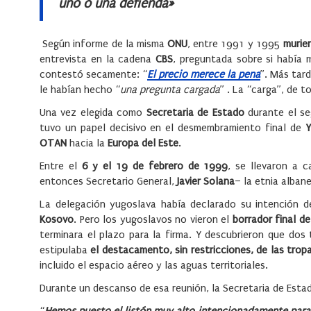
uno o una defienda»
Según informe de la misma
ONU
, entre 1991 y 1995
murie
entrevista en la cadena
CBS
, preguntada sobre si había 
contestó secamente: “
El precio merece la pena
”. Más tard
le habían hecho “
una pregunta cargada
” . La “carga”, de 
Una vez elegida como
Secretaria de Estado
durante el s
tuvo un papel decisivo en el desmembramiento final de
Y
OTAN
hacia la
Europa del Este
.
Entre el
6 y el 19 de febrero de 1999
, se llevaron a 
entonces Secretario General,
Javier Solana
– la etnia alban
La delegación yugoslava había declarado su intención 
Kosovo
. Pero los yugoslavos no vieron el
borrador final d
terminara el plazo para la firma. Y descubrieron que dos
estipulaba
el destacamento, sin restricciones, de las tro
incluido el espacio aéreo y las aguas territoriales.
Durante un descanso de esa reunión, la Secretaria de Est