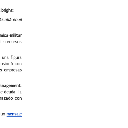
lbright
:
 allá en el
ica-militar
 de recursos
 una figura
fusionó con
s empresas
Management
.
 de deuda
, la
enazado con
ó un
mensaje