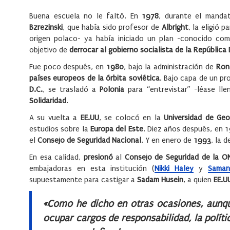
Buena escuela no le faltó. En
1978
, durante el manda
Bzrezinski
, que había sido profesor de
Albright
, la eligió p
origen polaco- ya había iniciado un plan -conocido c
objetivo de
derrocar al gobierno socialista de la Repúblic
Fue poco después, en
1980
, bajo la administración de
Ron
países europeos de la órbita soviética
. Bajo capa de un p
D.C.
, se trasladó a
Polonia
para “entrevistar” -léase lle
Solidaridad
.
A su vuelta a
EE.UU
, se colocó en la
Universidad de Ge
estudios sobre la
Europa del Este
. Diez años después, en 
el
Consejo de Seguridad Nacional
. Y en enero de
1993
, la 
En esa calidad,
presionó
al
Consejo de Seguridad de la O
embajadoras en esta institución (
Nikki Haley
y
Saman
supuestamente para castigar a
Sadam Husein
, a quien
EE.U
«Como he dicho en otras ocasiones, aunq
ocupar cargos de responsabilidad, la polít