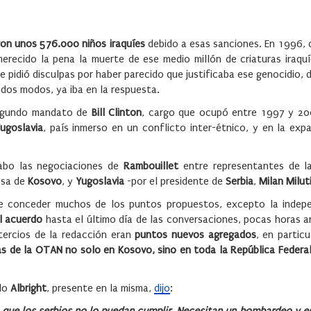
ron unos 576.000 niños iraquíes
debido a esas sanciones. En 1996, 
merecido la pena la muerte de ese medio millón de criaturas iraqu
e pidió disculpas por haber parecido que justificaba ese genocidio, 
todos modos, ya iba en la respuesta.
egundo mandato de
Bill
Clinton
, cargo que ocupó entre 1997 y 2
ugoslavia
, país inmerso en un conflicto inter-étnico, y en la exp
cabo las negociaciones de
Rambouillet
entre representantes de 
esa de
Kosovo
, y
Yugoslavia
-por el presidente de
Serbia
,
Milan Milut
de conceder muchos de los puntos propuestos, excepto la indep
el acuerdo
hasta el último día de las conversaciones, pocas horas a
 tercios de la redacción eran
puntos nuevos agregados
, en partic
pas de la OTAN no solo en Kosovo, sino en toda la República Federa
ado
Albright
, presente en la misma,
dijo
: