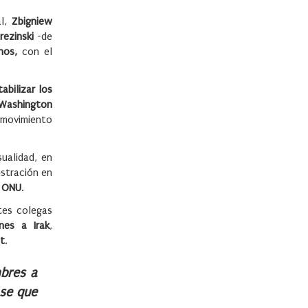
al,
Zbigniew
rezinski
-de
nos,
con el
abilizar los
 Washington
 movimiento
ualidad, en
istración en
a ONU
.
tes colegas
nes a Irak
,
t
.
bres a
ase que