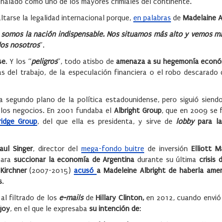
señalado como uno de los mayores crimiales del continente.
ltarse la legalidad internacional porque,
en palabras
de
Madelaine A
 somos la nación indispensable. Nos situamos más alto y vemos más
dos nosotros
”.
se
. Y los “
peligros
”, todo atisbo de
amenaza a su hegemonía económ
as del trabajo, de la especulación financiera o el robo descarado
 segundo plano de la política estadounidense, pero siguió siendo
e los negocios. En 2001 fundaba el
Albright Group
, que en 2009 se 
ridge Group
, del que ella es presidenta, y sirve de
lobby
para la
aul Singer
, director del
mega-fondo buitre
de inversión
Elliott 
para
succionar la economía de Argentina
durante su última
crisis
Kirchner
(2007-2015)
acusó
a Madeleine Albright de haberla am
s
.
al filtrado de los
e-mails
de
Hillary Clinton,
en 2012, cuando envi
joy
, en el que le expresaba
su intención de
: