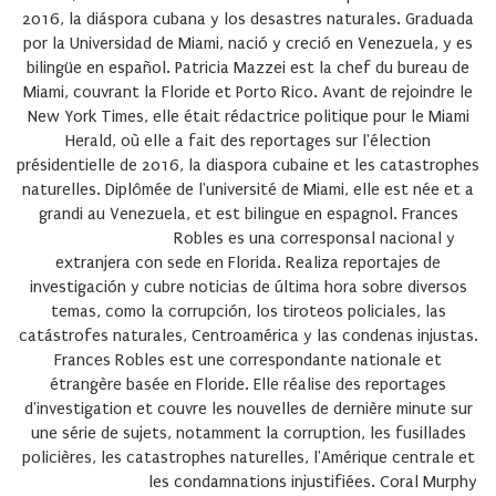
2016, la diáspora cubana y los desastres naturales. Graduada
por la Universidad de Miami, nació y creció en Venezuela, y es
bilingüe en español.
Patricia Mazzei
est la chef du bureau de
Miami, couvrant la Floride et Porto Rico. Avant de rejoindre le
New York Times, elle était rédactrice politique pour le Miami
Herald, où elle a fait des reportages sur l'élection
présidentielle de 2016, la diaspora cubaine et les catastrophes
naturelles. Diplômée de l'université de Miami, elle est née et a
grandi au Venezuela, et est bilingue en espagnol.
Frances
Roble
s es una corresponsal nacional y
extranjera con sede en Florida. Realiza reportajes de
investigación y cubre noticias de última hora sobre diversos
temas, como la corrupción, los tiroteos policiales, las
catástrofes naturales, Centroamérica y las condenas injustas.
Frances Robles
est une correspondante nationale et
étrangère basée en Floride. Elle réalise des reportages
d'investigation et couvre les nouvelles de dernière minute sur
une série de sujets, notamment la corruption, les fusillades
policières, les catastrophes naturelles, l'Amérique centrale et
les condamnations injustifiées.
Coral Murphy