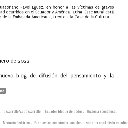
cuatoriano Pavel Égüez, en honor a las víctimas de graves
d ocurridos en el Ecuador y América latina. Este mural está
uo de la Embajada Americana, frente a la Casa de la Cultura.
enero de 2022
 nuevo blog de difusión del pensamiento y la
ico
desarrollo/subdesarrollo
Ecuador bloque de poder
Historia económica
,
,
,
,
Memoria histórica
Propuestas económico-sociales
sistema capitalista mundial
,
,
,