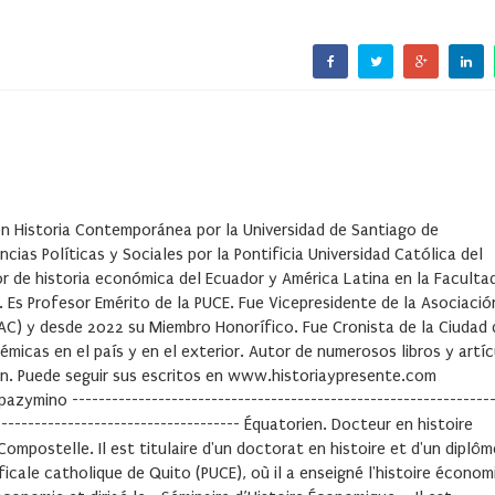
en Historia Contemporánea por la Universidad de Santiago de
ias Políticas y Sociales por la Pontificia Universidad Católica del
de historia económica del Ecuador y América Latina en la Faculta
». Es Profesor Emérito de la PUCE. Fue Vicepresidente de la Asociació
AC) y desde 2022 su Miembro Honorífico. Fue Cronista de la Ciudad 
émicas en el país y en el exterior. Autor de numerosos libros y artíc
n. Puede seguir sus escritos en www.historiaypresente.com
ymino ----------------------------------------------------------------
-------------------------------------- Équatorien. Docteur en histoire
ompostelle. Il est titulaire d'un doctorat en histoire et d'un diplôm
ificale catholique de Quito (PUCE), où il a enseigné l'histoire écono