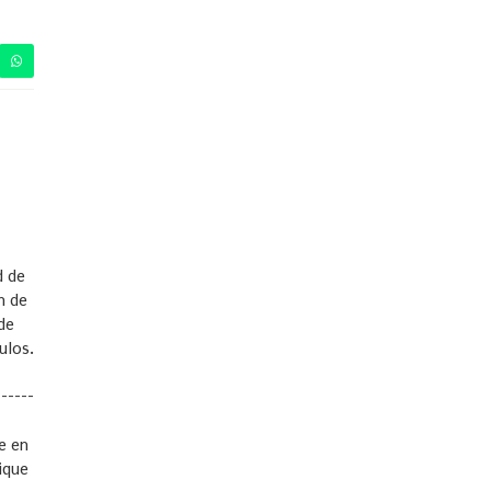
d de
n de
de
ulos.
-----
e en
mique