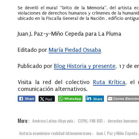
Se develó el mural “Grito de la Memoria”, del artista e
violaciones de derechos humanos y crímenes de la humanida
ubicado en la Fiscalía General de la Nación , edificio antig
Juan J. Paz-y-Miño Cepeda para La Pluma
Editado por
María Piedad Ossaba
Publicado por
Blog Historia y presente
, 17 de 
Visita la red del colectivo
Ruta Krítica
, el
comunicación alternativos.
WhatsApp
Correo Electrón
Post
Share
Share
More :
América Latina-Abya yala
CEPAL-FMI-BID
derechos humanos
,
,
historia económica-realidad latinoamericana
Juan J. Paz y Miño Cepeda
,