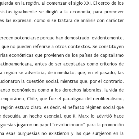
uierda en la región, al comenzar el siglo XXI. El cerco de los
sistas igualmente se dirigió a la economía, para promover
es las expresan, como si se tratara de análisis con carácter
 merecen potenciarse porque han demostrado, evidentemente,
a que no pueden referirse a otros contextos. Se constituyen
orías económicas que provienen de los países de capitalismo
d latinoamericana, antes de ser aceptadas como criterios de
a región se advertiría, de inmediato, que, en el pasado, las
cionaron la cuestión social, mientras que, por el contrario,
tanto económicos como a los derechos laborales, la vida de
emporáneo, Chile, que fue el paradigma del neoliberalismo,
 región estuvo claro, es decir, el nefasto régimen social que
 descuida un hecho esencial, que K. Marx lo advirtió hace
rguesías jugaron un papel “revolucionario” para la promoción
na esas burguesías no existieron y las que surgieron en la