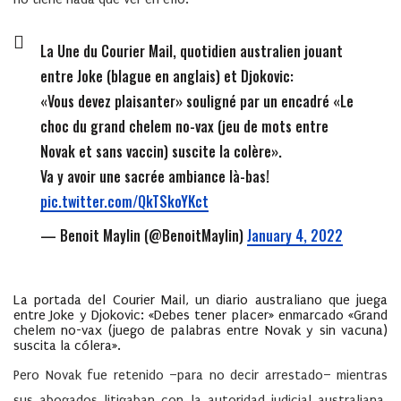
La Une du Courier Mail, quotidien australien jouant
entre Joke (blague en anglais) et Djokovic:
«Vous devez plaisanter» souligné par un encadré «Le
choc du grand chelem no-vax (jeu de mots entre
Novak et sans vaccin) suscite la colère».
Va y avoir une sacrée ambiance là-bas!
pic.twitter.com/QkTSkoYKct
— Benoit Maylin (@BenoitMaylin)
January 4, 2022
La portada del Courier Mail, un diario australiano que juega
entre Joke y Djokovic: «Debes tener placer» enmarcado «Grand
chelem no-vax (juego de palabras entre Novak y sin vacuna)
suscita la cólera»
.
Pero Novak fue retenido –para no decir arrestado– mientras
sus abogados litigaban con la autoridad judicial australiana.