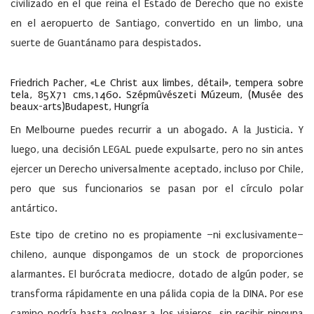
civilizado en el que reina el Estado de Derecho que no existe
en el aeropuerto de Santiago, convertido en un limbo, una
suerte de Guantánamo para despistados.
Friedrich Pacher, «Le Christ aux limbes, détail», tempera sobre
tela, 85X71 cms,1460. Szépmûvészeti Múzeum, (Musée des
beaux-arts)Budapest, Hungría
En Melbourne puedes recurrir a un abogado. A la Justicia. Y
luego, una decisión LEGAL puede expulsarte, pero no sin antes
ejercer un Derecho universalmente aceptado, incluso por Chile,
pero que sus funcionarios se pasan por el círculo polar
antártico.
Este tipo de cretino no es propiamente –ni exclusivamente–
chileno, aunque dispongamos de un stock de proporciones
alarmantes. El burócrata mediocre, dotado de algún poder, se
transforma rápidamente en una pálida copia de la DINA. Por ese
camino podría hasta golpear a los viajeros, sin recibir ninguna