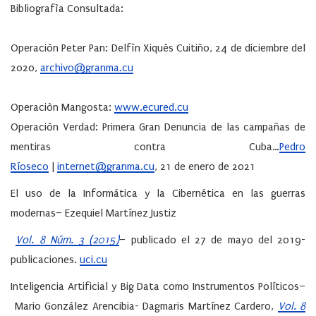
Bibliografìa Consultada:
Operaciòn Peter Pan
: Delfìn Xiquès Cuitiño, 24 de diciembre del
2020,
archivo@granma.cu
Operaciòn Mangosta:
www.ecured.cu
Operaciòn Verdad: Primera Gran Denuncia de las campañas de
mentiras contra Cuba
…
Pedro
Ríoseco
|
internet@granma.cu
,
21 de enero de 2021
El uso de la Informática y la Cibernética en las guerras
modernas
– Ezequiel Martínez Justiz
Vol. 8 Núm. 3 (2015)
– publicado el 27 de mayo del 2019-
publicaciones.
uci.cu
Inteligencia Artificial y Big Data como Instrumentos Políticos
–
Mario González Arencibia- Dagmaris Martínez Cardero
,
Vol. 8