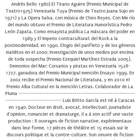
Andrés Bello 1980) El Tirano Aguirre (Premio Municipal de
Teatro1975) Venezuela Tuya (Premio de Teatro Juana Sujo en
1971) y La Opera Salsa, con música de Cheo Reyes. Con Me río
del mundo obtuvo el Premio de Literatura Humorística Pedro
León Zapata. Como ensayista publica La máscara del poder en
1989 y El Imperio contracultural: del Rock a la
postmodernidad, en 1990, Elogio del panfleto y de los géneros
malditos en el 2000; Investigación de unos medios por encima
de toda sospecha (Premio Ezequiel Martínez Estrada 2005),
Demonios del Mar: Corsarios y piratas en Venezuela 1528-
1727, ganadora del Premio Municipal mención Ensayo 1999. En
2002 recibe el Premio Nacional de Literatura, y en 2010 el
Premio Alba Cultural en la mención Letras. Colaborador de La
Pluma --------------------------------------------------------------
------------------------------ Luis Britto García est né à Caracas
en 1940. Docteur en droit, avocat, intellectuel, journaliste
d’opinion, romancier et dramaturge, il a à son actif une vaste
production : 8 ouvrages de fiction narrative, expérimentaux
dans leur forme, 17 pièces de théâtre et 15 essais sur le
discours politique et la contre-culture. Son oeuvre de fiction