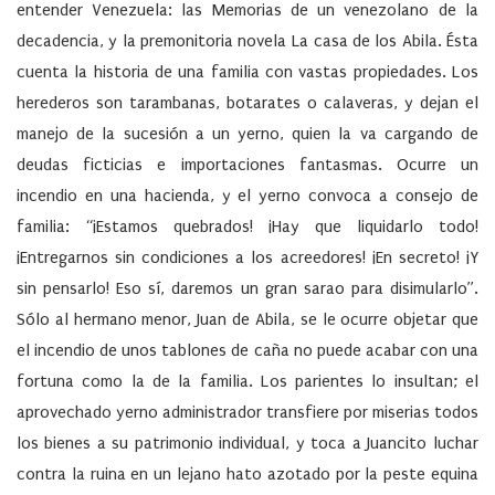
entender Venezuela: las Memorias de un venezolano de la
decadencia, y la premonitoria novela La casa de los Abila. Ésta
cuenta la historia de una familia con vastas propiedades. Los
herederos son tarambanas, botarates o calaveras, y dejan el
manejo de la sucesión a un yerno, quien la va cargando de
deudas ficticias e importaciones fantasmas. Ocurre un
incendio en una hacienda, y el yerno convoca a consejo de
familia: “¡Estamos quebrados! ¡Hay que liquidarlo todo!
¡Entregarnos sin condiciones a los acreedores! ¡En secreto! ¡Y
sin pensarlo! Eso sí, daremos un gran sarao para disimularlo”.
Sólo al hermano menor, Juan de Abila, se le ocurre objetar que
el incendio de unos tablones de caña no puede acabar con una
fortuna como la de la familia. Los parientes lo insultan; el
aprovechado yerno administrador transfiere por miserias todos
los bienes a su patrimonio individual, y toca a Juancito luchar
contra la ruina en un lejano hato azotado por la peste equina