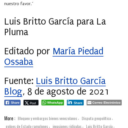
nuestro favor.´
Luis Britto García para La
Pluma
Editado por
María Piedad
Ossaba
Fuente:
Luis Britto García
Blog
, 8 de agosto de 2021
WhatsApp
Correo Electrónico
Post
Share
Share
More :
Bloqueo y embargos bienes venezolanos
Disputa geopolítica
,
,
golpes de Estado ramplones
invasiones ridículas
Luis Britto García
,
,
,