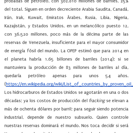
probadas de petróleo, con 302.810 millones de barriles, 25%
del total. Siguen en orden decreciente Arabia Saudita, Canadá,
Irán, Irak, Kuwait, Emiratos Árabes, Rusia, Libia, Nigeria,
Kazajistán, y Estados Unidos, en un melancólico puesto 12,
con 36.520 millones, poco más de la décima parte de las
reservas de Venezuela, insuficiente para el mayor consumidor
de energía fósil del mundo. La OPEP estimó que para 2014 en
el planeta habría 1.65 billones de barriles (2014): si se
mantuviera la producción de 83 millones de barriles al día,
quedaría petróleo apenas para unos 54 años.
(
https://en.wikipedia.org/wiki/List_of_countries_by_proven_oil
Los hidrocarburos de Estados Unidos se agotarán en una o dos
décadas; ya los costos de producción del
fracking
se elevan a
más de ochenta dólares por barril; para seguir siendo potencia
industrial, depende de nuestro subsuelo. Quien controle
nuestras reservas dominará el mundo. Nos toca decidir si será