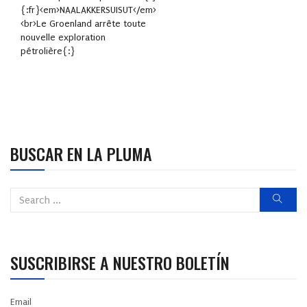
{:fr}<em>NAALAKKERSUISUT</em>
<br>Le Groenland arrête toute
nouvelle exploration
pétrolière{:}
BUSCAR EN LA PLUMA
SUSCRIBIRSE A NUESTRO BOLETÍN
Email