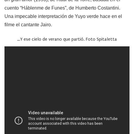
cuento “Háblenme de Funes”, de Humberto Costantini.
Una impecable interpretación de Yuyo verde hace en el
filme el cantante Jairo.
…Y ese cielo de verano que partió. Foto Spitaletta