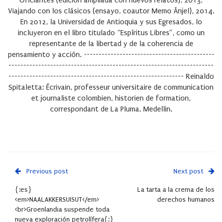
Oficiantes (edición ampliada con nuevos relatos), 2013;
Viajando con los clásicos (ensayo, coautor Memo Ánjel), 2014.
En 2012, la Universidad de Antioquia y sus Egresados, lo
incluyeron en el libro titulado “Espíritus Libres”, como un
representante de la libertad y de la coherencia de
pensamiento y acción. --------------------------------------------
---------------------------------------------------------------------
----------------------------------------------------------- Reinaldo
Spitaletta: Écrivain, professeur universitaire de communication
et journaliste colombien, historien de formation,
correspondant de La Pluma, Medellin.
Previous post
Next post
{:es}
La tarta a la crema de los
<em>NAALAKKERSUISUT</em>
derechos humanos
<br>Groenlandia suspende toda
nueva exploración petrolífera{:}