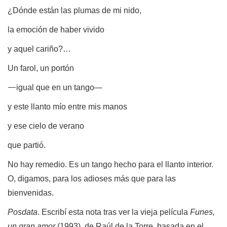
¿Dónde están las plumas de mi nido,
la emoción de haber vivido
y aquel cariño?…
Un farol, un portón
—
igual que en un tango—
y este llanto mío entre mis manos
y ese cielo de verano
que partió.
No hay remedio. Es un tango hecho para el llanto interior.
O, digamos, para los adioses más que para las
bienvenidas.
Posdata
. Escribí esta nota tras ver la vieja película
Funes,
un gran amor
(1993), de Raúl de la Torre, basada en el